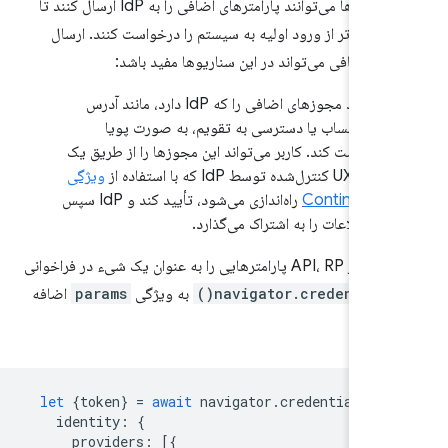
پارامترها، RPها می‌توانند پارامترهای اضافی را به IdP ارسال کنند تا
ی فراتر از ورود اولیه به سیستم را درخواست کنند. ارسال
های اضافی می‌تواند در این سناریوها مفید باشد:
RP باید مجوزهای اضافی را که IdP دارد، مانند آدرس
صورتحساب یا دسترسی به تقویم، به صورت پویا
درخواست کند. کاربر می‌تواند این مجوزها را از طریق یک
جریان UX کنترل‌شده توسط IdP که با استفاده از
ویژگی
Continue on
راه‌اندازی می‌شود، تأیید کند و IdP سپس
این اطلاعات را به اشتراک می‌گذارد.
رهایی را به عنوان یک شیء در فراخوانی
navigator.credentials.
به ویژگی
params
اضافه
let
{
token
}
=
await
navigator
.
credentials
.
ge
identity
:
{
providers
:
[{