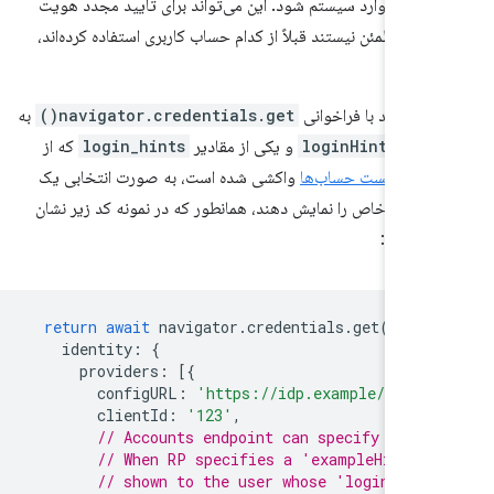
اربری وارد سیستم شود. این می‌تواند برای تأیید مجدد هویت
ی که مطمئن نیستند قبلاً از کدام حساب کاربری استفاده کرده‌اند،
شد.
navigator.credentials.get()
به
ویژگی
loginHint
و یکی از مقادیر
login_hints
که از
ایانی لیست حساب‌ها
واکشی شده است، به صورت انتخابی یک
ربری خاص را نمایش دهند، همانطور که در نمونه کد زیر نشان
ده است:
return
await
navigator
.
credentials
.
get
({
identity
:
{
providers
:
[{
configURL
:
'https://idp.example/manif
clientId
:
'123'
,
// Accounts endpoint can specify a 'l
// When RP specifies a 'exampleHint' 
// shown to the user whose 'login_hin