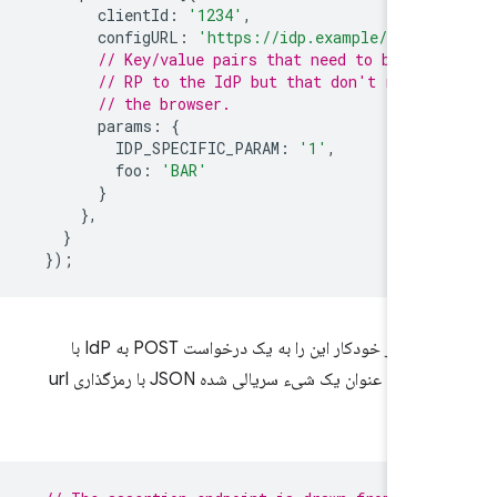
clientId
:
'1234'
,
configURL
:
'https://idp.example/fedcm
// Key/value pairs that need to be pas
// RP to the IdP but that don't reall
// the browser.
params
:
{
IDP_SPECIFIC_PARAM
:
'1'
,
foo
:
'BAR'
}
},
}
});
مرورگر به طور خودکار این را به یک درخواست POST به IdP با
پارامترهایی به عنوان یک شیء سریالی شده JSON با رمزگذاری url
ی‌کند: