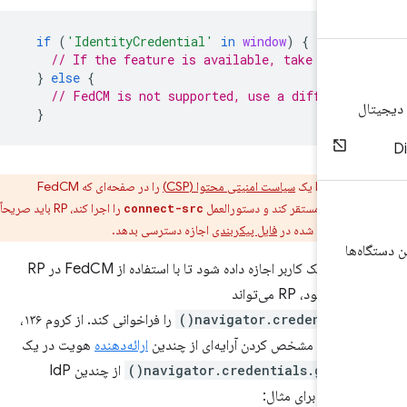
if
(
'IdentityCredential'
in
window
)
{
// If the feature is available, take actio
}
else
{
// FedCM is not supported, use a different
}
:
اگر RP یک
سیاست امنیتی محتوا (CSP)
را در صفحه‌ای که FedCM
ی‌شود، مستقر کند و دستورالعمل
را اجرا کند، RP باید صریحاً
connect-src
هایی ارائه شده در
فایل پیکربندی
اجازه دسترسی بدهد.
ها
برای اینکه به یک کاربر اجازه داده شود تا با استفاده از FedCM در RP
navigator.credentials.
را فراخوانی کند. از کروم ۱۳۶،
ارائه‌دهنده
هویت در یک
نی
navigator.credentials.get()
از چندین IdP
ی کند، برای مثال: