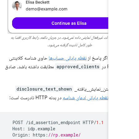
افشا در حالت غیرفعال نمایش داده نمی‌شود. در جریان دکمه، رابط کاربری افشا به
طور کامل نادیده گرفته می‌شود.
د حتی اگر پاسخ از
نقطه پایانی حساب‌ها
حاوی شناسه کلاینتی
ا RP در
approved_clients
مطابقت داشته باشد، صادق
 حالت، متن_نمایش_یافته_
disclosure_text_shown
شده به
نقطه پایانی ادعای شناسه
در بدنه HTTP نادرست است:
POST
/
id_assertion_endpoint
HTTP
/
1.1
Host
:
idp
.
example
Origin
:
https
:
//rp.example/