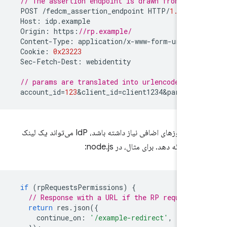
// The assertion endpoint is drawn from the
POST
/
fedcm_assertion_endpoint
HTTP
/
1.1
Host
:
idp
.
example
Origin
:
https
:
//rp.example/
Content
-
Type
:
application
/
x
-
www
-
form
-
urlenc
Cookie
:
0x23223
Sec
-
Fetch
-
Dest
:
webidentity
// params are translated into urlencoded ve
account_id
=
123
&
client_id
=
client1234&params
=
اگر RP به مجوزهای اضافی نیاز داشته باشد، IdP می‌تواند یک لینک
ر ارائه دهد. برای مثال، در node.js:
if
(
rpRequestsPermissions
)
{
// Response with a URL if the RP requests
return
res
.
json
({
continue_on
:
'/example-redirect'
,