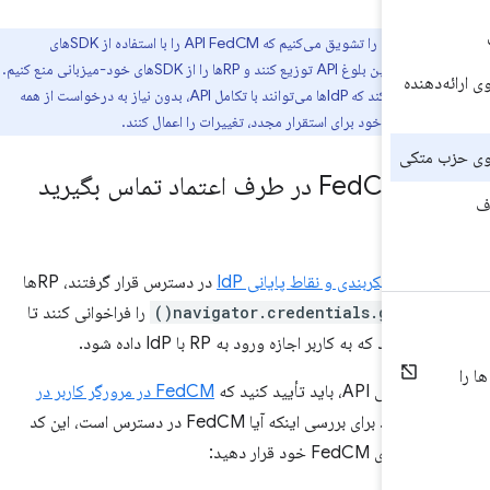
ما IdPها را تشویق می‌کنیم که API FedCM را با استفاده از SDKهای
جاوااسکریپت در حین بلوغ API توزیع کنند و RPها را از SDKهای خود-میزبانی منع کنیم.
هنده
این امر تضمین می‌کند که IdPها می‌توانند با تکامل API، بدون نیاز به درخواست از همه
سته به خود برای استقرار مجدد، تغییرات را اعمال کنند.
ر طرف اعتماد تماس بگیرید
اینکه
پیکربندی و نقاط پایانی IdP
در دسترس قرار گرفتند، RPها
ند
navigator.credentials.get()
را فراخوانی کنند تا
ند که به کاربر اجازه ورود به RP با IdP داده شود.
AP، باید تأیید کنید که
FedCM در مرورگر کاربر در
 است
. برای بررسی اینکه آیا FedCM در دسترس است، این کد
 FedCM خود قرار دهید: