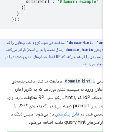
domainHint
:
'@domain.example'
}]
}
});
وقتی
استفاده می‌شود، کروم حساب‌هایی را که
domainHint: 'any'
ی ندارند (یعنی
ارسال نشده یا خالی است) فیلتر می‌کند.
domain_hints
برای مثال، این امکان مواردی را فراهم می‌کند که RP فقط حساب‌های مدیریت‌شده را در
نام خود مجاز می‌داند.
یچ حسابی با
domainHint
مطابقت نداشته باشد، پنجره‌ی
FedCM یک اعلان ورود به سیستم نشان می‌دهد که به کاربر اجازه
می‌دهد به یک حساب IdP که با hint درخواستی RP مطابقت دارد، وارد
شود. وقتی کاربر روی prompt ضربه می‌زند، یک پنجره‌ی گفتگو با
فایل پیکربندی
باز می‌شود. سپس لینک با