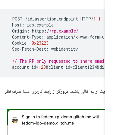
POST
/
id_assertion_endpoint
HTTP
/
1.1
Host
:
idp
.
example
Origin
:
https
:
//rp.example/
Content
-
Type
:
application
/
x
-
www
-
form
-
urlenc
Cookie
:
0x23223
Sec
-
Fetch
-
Dest
:
webidentity
// The RP only requested to share email and
account_id
=
123
&
client_id
=
client1234&disclos
fiel
یک آرایه خالی باشد، مرورگر از رابط کاربری افشا صرف نظر