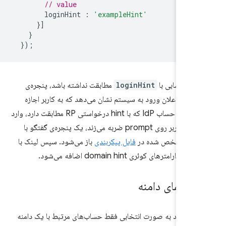
// value
loginHint
:
'exampleHint'
}]
}
});
یچ حسابی با
loginHint
مطابقت نداشته باشد، پنجره‌ی
FedCM یک اعلان ورود به سیستم نشان می‌دهد که به کاربر اجازه
می‌دهد به یک حساب IdP که با hint درخواستی RP مطابقت دارد، وارد
شود. وقتی کاربر روی prompt ضربه می‌زند، یک پنجره‌ی گفتگو با
فایل پیکربندی
باز می‌شود. سپس لینک با
 می‌توانند به صورت انتخابی فقط حساب‌های مرتبط با یک دامنه