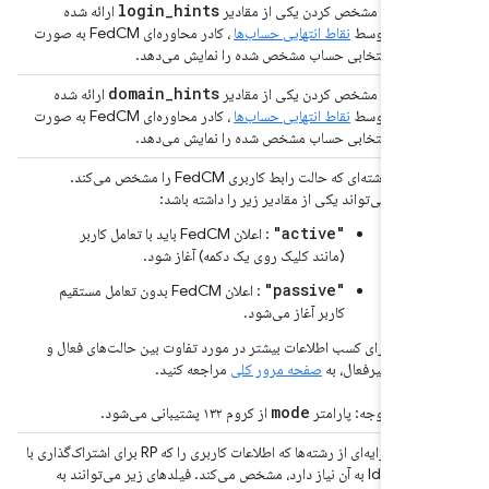
login
_
hints
l
با مشخص کردن یکی از مقادیر
ارائه شده
توسط
نقاط انتهایی حساب‌ها
، کادر محاوره‌ای FedCM به صورت
ری)
انتخابی حساب مشخص شده را نمایش می‌دهد.
domain
_
hints
do
با مشخص کردن یکی از مقادیر
ارائه شده
توسط
نقاط انتهایی حساب‌ها
، کادر محاوره‌ای FedCM به صورت
ری)
انتخابی حساب مشخص شده را نمایش می‌دهد.
رشته‌ای که حالت رابط کاربری FedCM را مشخص می‌کند.
ری)
می‌تواند یکی از مقادیر زیر را داشته باشد:
"active"
: اعلان FedCM باید با تعامل کاربر
(مانند کلیک روی یک دکمه) آغاز شود.
"passive"
: اعلان FedCM بدون تعامل مستقیم
کاربر آغاز می‌شود.
برای کسب اطلاعات بیشتر در مورد تفاوت بین حالت‌های فعال و
غیرفعال، به
صفحه مرور کلی
مراجعه کنید.
mode
توجه: پارامتر
از کروم ۱۳۲ پشتیبانی می‌شود.
fi
آرایه‌ای از رشته‌ها که اطلاعات کاربری را که RP برای اشتراک‌گذاری با
ری)
IdP به آن نیاز دارد، مشخص می‌کند. فیلدهای زیر می‌توانند به