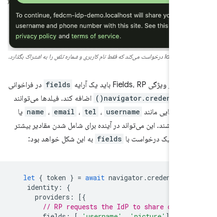
اشتراک بگذارد.
ز ویژگی Fields، RP باید یک آرایه
fields
در فراخوانی
navigator.credentials.
اضافه کند. فیلدها می‌توانند
یژگی‌هایی مانند
username
،
tel
،
email
،
name
یا
pi
باشند. این می‌تواند در آینده برای شامل شدن مقادیر بیشتر
یابد. یک درخواست با
fields
به این شکل خواهد بود:
let
{
token
}
=
await
navigator
.
credentials
identity
:
{
providers
:
[{
// RP requests the IdP to share only 
fields
:
[
'username'
,
'picture'
],