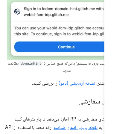
نه درخواست ورود به سیستم زمانی که هیچ حسابی با
domainHint
مطابقت
ندارد.
ئیات بیشتر،
نسخه آزمایشی (دمو)
را بررسی کنید.
مترهای سفارشی
ویژگی پارامترهای سفارشی به RP اجازه می‌دهد تا پارامترهای کلید-
ضافی را به
نقطه پایانی ادعای شناسه
ارائه دهد. با استفاده از API