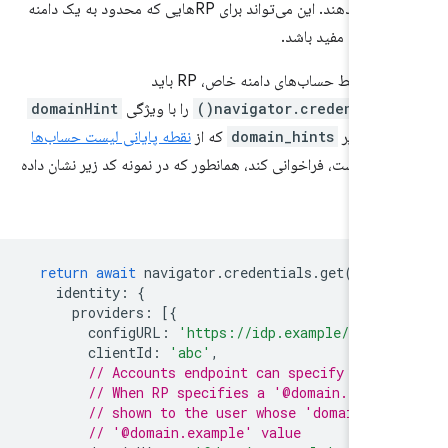
خاص را نشان دهند. این می‌تواند برای RPهایی که محدود به یک دامنه
هستند مفید باشد.
ایش فقط حساب‌های دامنه خاص، RP باید
navigator.credentials.
را با ویژگی
domainHint
ز مقادیر
domain_hints
که از
نقطه پایانی لیست حساب‌ها
ده است، فراخوانی کند، همانطور که در نمونه کد زیر نشان داده
ت:
return
await
navigator
.
credentials
.
get
({
identity
:
{
providers
:
[{
configURL
:
'https://idp.example/manif
clientId
:
'abc'
,
// Accounts endpoint can specify a 'd
// When RP specifies a '@domain.examp
// shown to the user whose 'domain_hi
// '@domain.example' value