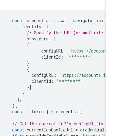
const
credential
=
await
navigator
.
credentia
identity
:
{
// Specify the IdP (or multiple IdPs,
providers
:
[
{
configURL
:
'https://accounts.id
clientId
:
'********'
},
{
configURL
:
'https://accounts.idp-2.
clientId
:
'********'
}]
}
},
);
const
{
token
}
=
credential
;
// Get the current IdP's configURL to ident
const
currentIdpConfigUrl
=
credential
.
confi
if
(
currentIdpConfigUrl
===
'https://idp1.e