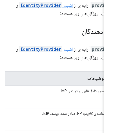
providers
آرایه‌ای از
اشیاء
IdentityProvider
را
 که دارای ویژگی‌های زیر هستند:
رائه دهندگان
providers
آرایه‌ای از
اشیاء
IdentityProvider
را
 که دارای ویژگی‌های زیر هستند:
توضیحات
co
مسیر کامل فایل پیکربندی IdP.
)
cl
شناسه‌ی کلاینتِ RP، صادر شده توسط IdP.
)