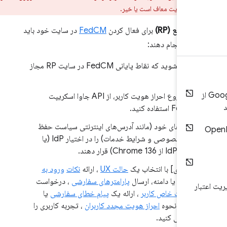
 الزام رضایت معاف است یا خیر.
 ذینفع (RP)
برای فعال کردن
FedCM
در سایت خود باید
یر را انجام دهند:
مطمئن شوید که نقاط پایانی FedCM در سایت RP مجاز
هستند.
برای شروع احراز هویت کاربر، از API جاوا اسکریپت
FedCM استفاده کنید.
ابرداده‌های خود (مانند آدرس‌های اینترنتی سیاست حفظ
حریم خصوصی و شرایط خدمات) را در اختیار IdP (یا
چندین IdP از Chrome 136) قرار دهند.
[اختیاری] با انتخاب یک
حالت UX
، ارائه
نکات
ورود به
سیستم
یا دامنه، ارسال
پارامترهای سفارشی
، درخواست
ر
اطلاعات خاص کاربر
، ارائه یک
پیام خطای سفارشی
یا
انتخاب نحوه
احراز هویت مجدد کاربران
، تجربه کاربری را
سفارشی کنید.