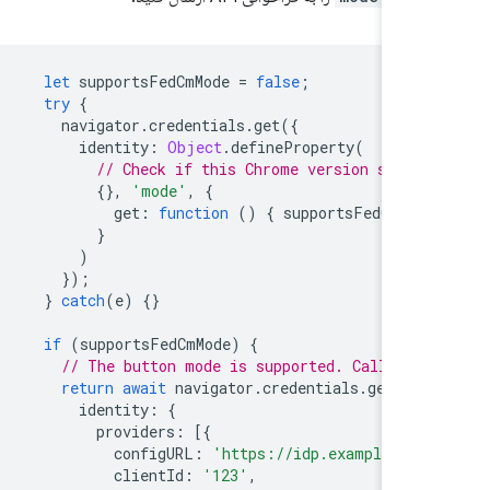
let
supportsFedCmMode
=
false
;
try
{
navigator
.
credentials
.
get
({
identity
:
Object
.
defineProperty
(
// Check if this Chrome version suppo
{},
'mode'
,
{
get
:
function
()
{
supportsFedCmMod
}
)
});
}
catch
(
e
)
{}
if
(
supportsFedCmMode
)
{
// The button mode is supported. Call the
return
await
navigator
.
credentials
.
get
({
identity
:
{
providers
:
[{
configURL
:
'https://idp.example/con
clientId
:
'123'
,