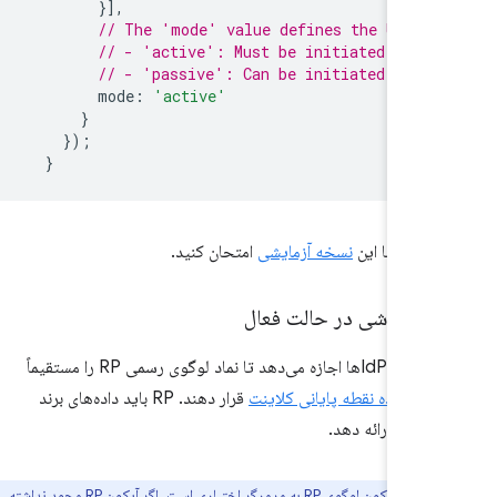
}],
// The 'mode' value defines the UX mo
// - 'active': Must be initiated by u
// - 'passive': Can be initiated with
mode
:
'active'
}
});
}
ال را با این
نسخه آزمایشی
امتحان کنید.
 سفارشی در حالت فعال
حالت فعال به IdPها اجازه می‌دهد تا نماد لوگوی رسمی RP را مستقیماً
خ
فراداده نقطه پایانی کلاینت
قرار دهند. RP باید داده‌های برند
از قبل ارائه دهد.
ارسال آیکون لوگوی RP به مرورگر اختیاری است. اگر آیکون RP وجود نداشته