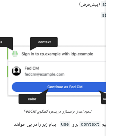
signin
(پیش‌فرض)
signup
use
نحوه اعمال برندسازی در پنجره گفتگوی FedCM
ال، تنظیم
context
برای
use
، پیام زیر را در پی خواهد