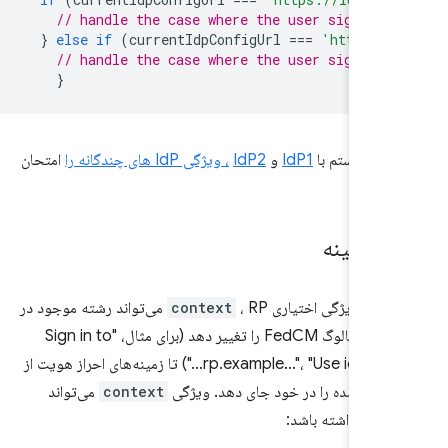
// handle the case where the user signed i
}
else
if
(
currentIdpConfigUrl
===
'https:/
// handle the case where the user signed i
}
 به سیستم با
IdP1
و
IdP2
، ویژگی IdP های چندگانه را
امتحان
ی زمینه
اده از ویژگی اختیاری
context
، RP می‌تواند رشته موجود در
رابط کاربری دیالوگ FedCM را تغییر دهد (برای مثال، "Sign in to
rp.example…"، "Use idp.example…") تا زمینه‌های احراز هویت از
ریف شده را در خود جای دهد. ویژگی
context
می‌تواند
زیر را داشته باشد: