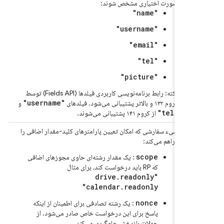
صورت اختیاری مشخص شوند:
"name"
"username"
"email"
"tel"
"picture"
نکته: رابط برنامه‌نویسی کاربردی فیلدها (Fields API) توسط
"username"
کروم ۱۳۲ و بالاتر پشتیبانی می‌شود. فیلدهای
و
"tel"
از کروم ۱۴۱ پشتیبانی می‌شوند.
pa
شیء سفارشی که امکان تعیین پارامترهای کلید-مقدار اضافی را
ری)
فراهم می‌کند:
scope
: یک مقدار رشته‌ای حاوی مجوزهای اضافی
که RP باید درخواست کند، برای مثال
"drive.readonly
calendar.readonly"
nonce
: یک رشته تصادفی برای اطمینان از اینکه
پاسخ برای این درخواست خاص صادر می‌شود. از
حملات بازپخش جلوگیری می‌کند.