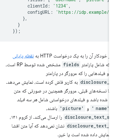
clientId
:
'1234'
,
configURL
:
'https://idp.example/fedcm
},
}
});
ه طور خودکار آن را به یک درخواست HTTP به
نقطه پایانی
شناسه
که شامل پارامتر
fields
مشخص شده توسط RP است،
ی‌کند و فیلدهایی را که مرورگر در پارامتر
disclosure_show
به کاربر فاش کرده است، نمایش می‌دهد.
زگاری با نسخه‌های قبلی، مرورگر همچنین در صورتی که متن
شان داده شده باشد و فیلدهای درخواستی شامل
هر سه فیلد
'ema
،
و
'picture'
باشند،
disclosure_text_shown
را ارسال می‌کند. از کروم ۱۴۱،
disclosure_text_shown
نشان نمی‌دهد که آیا متن افشا
به کاربر نمایش داده شده است یا خیر.