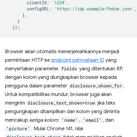
clientId
:
'1234'
,
configURL
:
'https://idp.example/fedcm.json'
,
},
}
});
Browser akan otomatis menerjemahkannya menjadi
permintaan HTTP ke
endpoint pernyataan ID
yang
menyertakan parameter
fields
yang ditentukan RP,
dengan kolom yang diungkapkan browser kepada
pengguna dalam parameter
disclosure_shown_for
.
Untuk kompatibilitas mundur, browser juga akan
mengirim
disclosure_text_shown=true
jika teks
pengungkapan ditampilkan dan kolom yang diminta
mencakup
ketiga kolom
:
'name'
,
'email'
, dan
'picture'
. Mulai Chrome 141, nilai