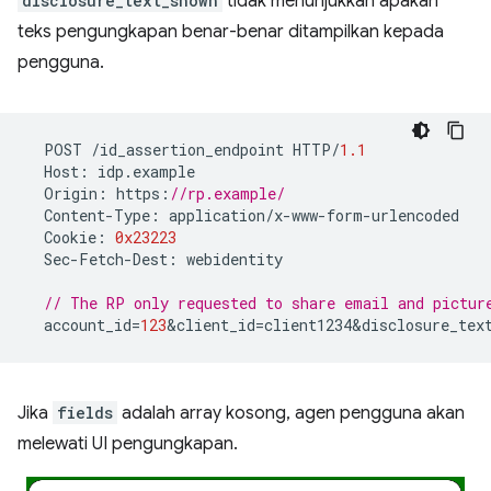
disclosure_text_shown
tidak menunjukkan apakah
teks pengungkapan benar-benar ditampilkan kepada
pengguna.
POST
/
id_assertion_endpoint
HTTP
/
1.1
Host
:
idp
.
example
Origin
:
https
:
//rp.example/
Content
-
Type
:
application
/
x
-
www
-
form
-
urlencoded
Cookie
:
0x23223
Sec
-
Fetch
-
Dest
:
webidentity
// The RP only requested to share email and pictur
account_id
=
123
&
client_id
=
client1234&disclosure_tex
Jika
fields
adalah array kosong, agen pengguna akan
melewati UI pengungkapan.