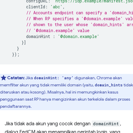
configURL
:
'https://idp.example/manifest.jso
clientId
:
'abc'
,
// Accounts endpoint can specify a 'domain_h
// When RP specifies a '@domain.example' val
// shown to the user whose 'domain_hints' ar
// '@domain.example' value
domainHint
:
'@domain.example'
}]
}
});
Catatan:
Jika
digunakan, Chrome akan
domainHint: 'any'
memfilter akun yang tidak memiliki domain (yaitu,
tidak
domain_hints
diteruskan atau kosong). Misalnya, hal ini memungkinkan kasus
penggunaan saat RP hanya mengizinkan akun terkelola dalam proses
pendaftarannya.
Jika tidak ada akun yang cocok dengan
domainHint
,
dialog FedCM akan menampilkan perintah login, yang