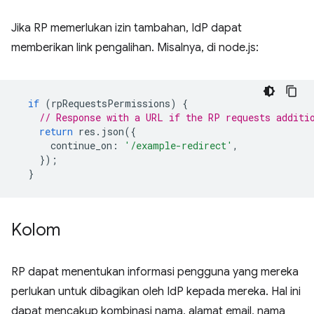
Jika RP memerlukan izin tambahan, IdP dapat
memberikan link pengalihan. Misalnya, di node.js:
if
(
rpRequestsPermissions
)
{
// Response with a URL if the RP requests additi
return
res
.
json
({
continue_on
:
'/example-redirect'
,
});
}
Kolom
RP dapat menentukan informasi pengguna yang mereka
perlukan untuk dibagikan oleh IdP kepada mereka. Hal ini
dapat mencakup kombinasi nama, alamat email, nama