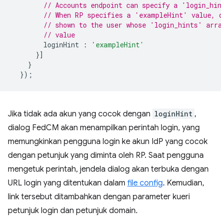
// Accounts endpoint can specify a 'login_hi
// When RP specifies a 'exampleHint' value, 
// shown to the user whose 'login_hints' arr
// value
loginHint
:
'exampleHint'
}]
}
});
Jika tidak ada akun yang cocok dengan
loginHint
,
dialog FedCM akan menampilkan perintah login, yang
memungkinkan pengguna login ke akun IdP yang cocok
dengan petunjuk yang diminta oleh RP. Saat pengguna
mengetuk perintah, jendela dialog akan terbuka dengan
URL login yang ditentukan dalam
file config
. Kemudian,
link tersebut ditambahkan dengan parameter kueri
petunjuk login dan petunjuk domain.