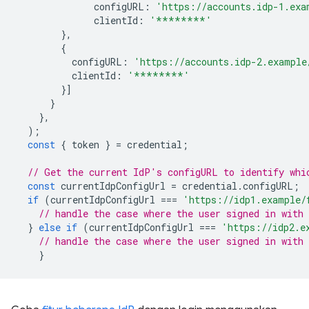
configURL
:
'https://accounts.idp-1.exa
clientId
:
'********'
},
{
configURL
:
'https://accounts.idp-2.example
clientId
:
'********'
}]
}
},
);
const
{
token
}
=
credential
;
// Get the current IdP's configURL to identify whi
const
currentIdpConfigUrl
=
credential
.
configURL
;
if
(
currentIdpConfigUrl
===
'https://idp1.example/
// handle the case where the user signed in with 
}
else
if
(
currentIdpConfigUrl
===
'https://idp2.e
// handle the case where the user signed in with 
}