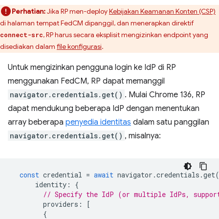
Perhatian:
Jika RP men-deploy
Kebijakan Keamanan Konten (CSP)
di halaman tempat FedCM dipanggil, dan menerapkan direktif
, RP harus secara eksplisit mengizinkan endpoint yang
connect-src
disediakan dalam
file konfigurasi
.
Untuk mengizinkan pengguna login ke IdP di RP
menggunakan FedCM, RP dapat memanggil
navigator.credentials.get()
. Mulai Chrome 136, RP
dapat mendukung beberapa IdP dengan menentukan
array beberapa
penyedia identitas
dalam satu panggilan
navigator.credentials.get()
, misalnya:
const
credential
=
await
navigator
.
credentials
.
get
identity
:
{
// Specify the IdP (or multiple IdPs, suppor
providers
:
[
{