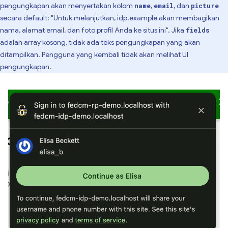
pengungkapan akan menyertakan kolom
,
, dan
name
email
picture
secara default: "Untuk melanjutkan, idp.example akan membagikan
nama, alamat email, dan foto profil Anda ke situs ini". Jika
fields
adalah array kosong, tidak ada teks pengungkapan yang akan
ditampilkan. Pengguna yang kembali tidak akan melihat UI
pengungkapan.