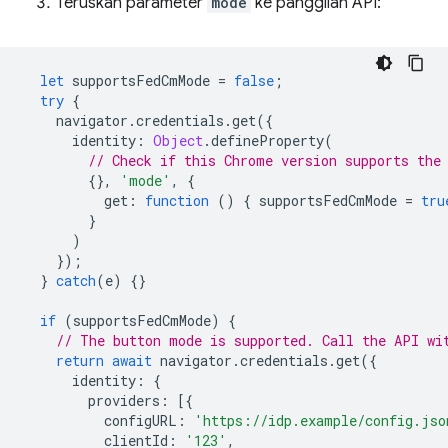
Teruskan parameter
mode
ke panggilan API:
let
supportsFedCmMode
=
false
;
try
{
navigator
.
credentials
.
get
({
identity
:
Object
.
defineProperty
(
// Check if this Chrome version supports the
{},
'mode'
,
{
get
:
function
()
{
supportsFedCmMode
=
tru
}
)
});
}
catch
(
e
)
{}
if
(
supportsFedCmMode
)
{
// The button mode is supported. Call the API wi
return
await
navigator
.
credentials
.
get
({
identity
:
{
providers
:
[{
configURL
:
'https://idp.example/config.jso
clientId
:
'123'
,