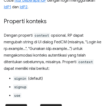
Coba
fitur beberapa IdP
dengan login menggunakan
IdP1
dan
IdP2
.
Properti konteks
Dengan properti
context
opsional, RP dapat
mengubah string di UI dialog FedCM (misalnya, "Login ke
rp.example…", "Gunakan idp.example…") untuk
mengakomodasi konteks autentikasi yang telah
ditentukan sebelumnya, misalnya. Properti
context
dapat memiliki nilai berikut:
signin
(default)
signup
use