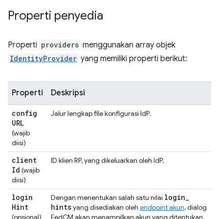
Properti penyedia
Properti
providers
menggunakan array objek
IdentityProvider
yang memiliki properti berikut:
Properti
Deskripsi
config
Jalur lengkap file konfigurasi IdP.
URL
(wajib
diisi)
client
ID klien RP, yang dikeluarkan oleh IdP.
Id
(wajib
diisi)
login
login
_
Dengan menentukan salah satu nilai
Hint
hints
yang disediakan oleh
endpoint akun
, dialog
(opsional)
FedCM akan menampilkan akun yang ditentukan