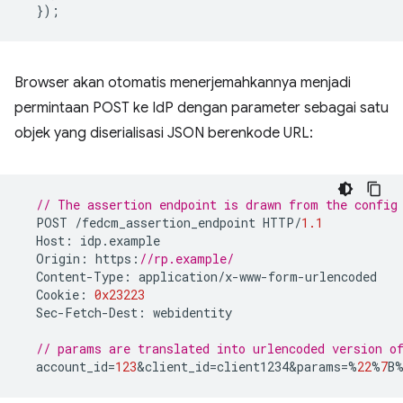
});
Browser akan otomatis menerjemahkannya menjadi
permintaan POST ke IdP dengan parameter sebagai satu
objek yang diserialisasi JSON berenkode URL:
// The assertion endpoint is drawn from the config
POST
/
fedcm_assertion_endpoint
HTTP
/
1.1
Host
:
idp
.
example
Origin
:
https
:
//rp.example/
Content
-
Type
:
application
/
x
-
www
-
form
-
urlencoded
Cookie
:
0x23223
Sec
-
Fetch
-
Dest
:
webidentity
// params are translated into urlencoded version 
account_id
=
123
&
client_id
=
client1234&params
=%
22
%
7
B