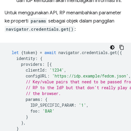
dan IdP kemudian akan membagikan informasi ini.
Untuk menggunakan API, RP menambahkan parameter
ke properti
params
sebagai objek dalam panggilan
navigator.credentials.get()
:
let
{
token
}
=
await
navigator
.
credentials
.
get
({
identity
:
{
providers
:
[{
clientId
:
'1234'
,
configURL
:
'https://idp.example/fedcm.json'
,
// Key/value pairs that need to be passed fr
// RP to the IdP but that don't really play 
// the browser.
params
:
{
IDP_SPECIFIC_PARAM
:
'1'
,
foo
:
'BAR'
}
},
}