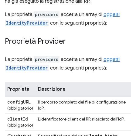
ha già eseguito la registrazione alla RP.
La proprietà
providers
accetta un array di
oggetti
IdentityProvider
con le seguenti proprietà:
Proprietà Provider
La proprietà
providers
accetta un array di
oggetti
IdentityProvider
con le seguenti proprietà:
Proprietà
Descrizione
config
URL
Il percorso completo del file di configurazione
(obbligatorio)
IdP.
client
Id
L'identificatore client del RP, rilasciato dall'IdP.
(obbligatorio)
login
_
hints
(Facoltativo)
Se specifichi uno dei valori