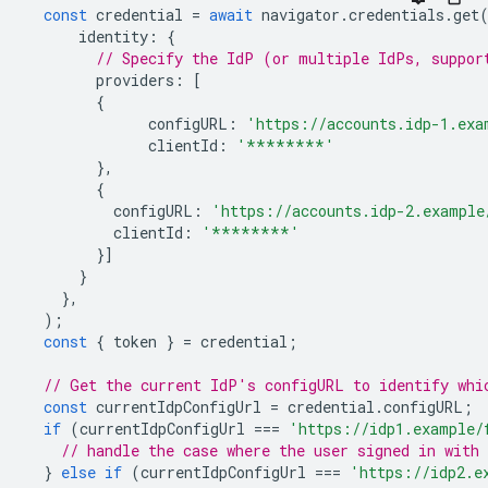
const
credential
=
await
navigator
.
credentials
.
get
identity
:
{
// Specify the IdP (or multiple IdPs, suppor
providers
:
[
{
configURL
:
'https://accounts.idp-1.exa
clientId
:
'********'
},
{
configURL
:
'https://accounts.idp-2.example
clientId
:
'********'
}]
}
},
);
const
{
token
}
=
credential
;
// Get the current IdP's configURL to identify whi
const
currentIdpConfigUrl
=
credential
.
configURL
;
if
(
currentIdpConfigUrl
===
'https://idp1.example/
// handle the case where the user signed in with 
}
else
if
(
currentIdpConfigUrl
===
'https://idp2.e