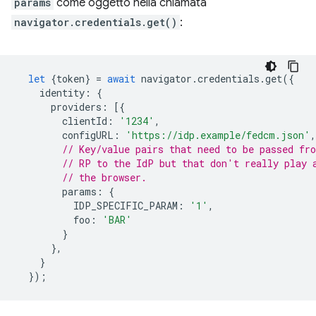
params
come oggetto nella chiamata
navigator.credentials.get()
:
let
{
token
}
=
await
navigator
.
credentials
.
get
({
identity
:
{
providers
:
[{
clientId
:
'1234'
,
configURL
:
'https://idp.example/fedcm.json'
,
// Key/value pairs that need to be passed fr
// RP to the IdP but that don't really play 
// the browser.
params
:
{
IDP_SPECIFIC_PARAM
:
'1'
,
foo
:
'BAR'
}
},
}
});