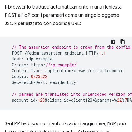
Il browser lo traduce automaticamente in una richiesta
POST all'IdP con i parametri come un singolo oggetto
JSON serializzato con codifica URL:
// The assertion endpoint is drawn from the config
POST
/
fedcm_assertion_endpoint
HTTP
/
1.1
Host
:
idp
.
example
Origin
:
https
:
//rp.example/
Content
-
Type
:
application
/
x
-
www
-
form
-
urlencoded
Cookie
:
0x23223
Sec
-
Fetch
-
Dest
:
webidentity
// params are translated into urlencoded version 
account_id
=
123
&
client_id
=
client1234&params
=%
22
%
7
B
Se il RP ha bisogno di autorizzazioni aggiuntive, l'IdP può
fornire un link di reindirizzamento. Ad esempio, in