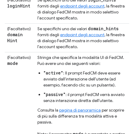
login
Hint
forniti dagli
endpoint degli account
, la finestra
di dialogo FedCM mostra in modo selettivo
l'account specificato.
domain
_
hints
(Facoltativo)
Se specifichi uno dei valori
domain
forniti dagli
endpoint degli account
, la finestra
Hint
di dialogo FedCM mostra in modo selettivo
l'account specificato.
(Facoltativo)
Stringa che specifica la modalità UI di FedCM.
mode
Può avere uno dei seguenti valori:
"active"
: Il prompt FedCM deve essere
avviato dall'interazione dell'utente (ad
esempio, facendo clic su un pulsante).
"passive"
: il prompt FedCM verrà avviato
senza interazione diretta dell'utente.
Consulta la
pagina di panoramica
per scoprire
di più sulla differenza tra modalità attiva e
passiva.
mode
Nota: il parametro
è supportato a partire