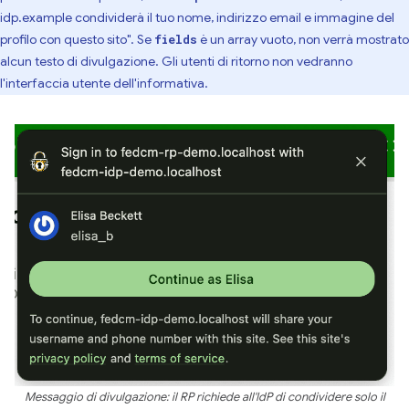
idp.example condividerà il tuo nome, indirizzo email e immagine del
profilo con questo sito". Se
è un array vuoto, non verrà mostrato
fields
alcun testo di divulgazione. Gli utenti di ritorno non vedranno
l'interfaccia utente dell'informativa.
Messaggio di divulgazione: il RP richiede all'IdP di condividere solo il