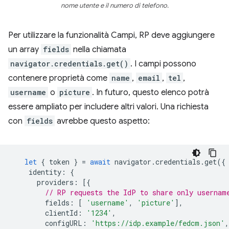
nome utente e il numero di telefono.
Per utilizzare la funzionalità Campi, RP deve aggiungere
un array
fields
nella chiamata
navigator.credentials.get()
. I campi possono
contenere proprietà come
name
,
email
,
tel
,
username
o
picture
. In futuro, questo elenco potrà
essere ampliato per includere altri valori. Una richiesta
con
fields
avrebbe questo aspetto:
let
{
token
}
=
await
navigator
.
credentials
.
get
({
identity
:
{
providers
:
[{
// RP requests the IdP to share only usernam
fields
:
[
'username'
,
'picture'
],
clientId
:
'1234'
,
configURL
:
'https://idp.example/fedcm.json'
,