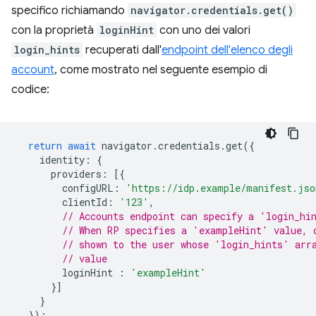
specifico richiamando
navigator.credentials.get()
con la proprietà
loginHint
con uno dei valori
login_hints
recuperati dall'
endpoint dell'elenco degli
account
, come mostrato nel seguente esempio di
codice:
return
await
navigator
.
credentials
.
get
({
identity
:
{
providers
:
[{
configURL
:
'https://idp.example/manifest.jso
clientId
:
'123'
,
// Accounts endpoint can specify a 'login_hi
// When RP specifies a 'exampleHint' value, 
// shown to the user whose 'login_hints' arr
// value
loginHint
:
'exampleHint'
}]
}
});