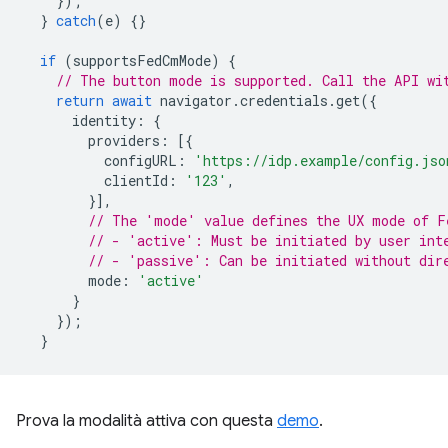
});
}
catch
(
e
)
{}
if
(
supportsFedCmMode
)
{
// The button mode is supported. Call the API wi
return
await
navigator
.
credentials
.
get
({
identity
:
{
providers
:
[{
configURL
:
'https://idp.example/config.jso
clientId
:
'123'
,
}],
// The 'mode' value defines the UX mode of F
// - 'active': Must be initiated by user int
// - 'passive': Can be initiated without dir
mode
:
'active'
}
});
}
Prova la modalità attiva con questa
demo
.