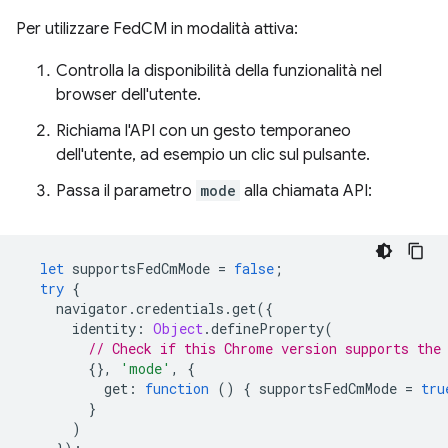
Per utilizzare FedCM in modalità attiva:
Controlla la disponibilità della funzionalità nel
browser dell'utente.
Richiama l'API con un gesto temporaneo
dell'utente, ad esempio un clic sul pulsante.
Passa il parametro
mode
alla chiamata API:
let
supportsFedCmMode
=
false
;
try
{
navigator
.
credentials
.
get
({
identity
:
Object
.
defineProperty
(
// Check if this Chrome version supports the
{},
'mode'
,
{
get
:
function
()
{
supportsFedCmMode
=
tru
}
)