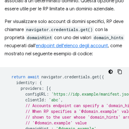
associati a un determinato dominio. Questa opzione può
essere utile per le RP limitate a un dominio aziendale.
Per visualizzare solo account di domini specifici, RP deve
chiamare
navigator.credentials.get()
con la
proprietà
domainHint
con uno dei valori
domain_hints
recuperati dall'
endpoint dell'elenco degli account
, come
mostrato nel seguente esempio di codice:
return
await
navigator
.
credentials
.
get
({
identity
:
{
providers
:
[{
configURL
:
'https://idp.example/manifest.jso
clientId
:
'abc'
,
// Accounts endpoint can specify a 'domain_h
// When RP specifies a '@domain.example' val
// shown to the user whose 'domain_hints' ar
// '@domain.example' value
domainHint
:
'@domain.example'