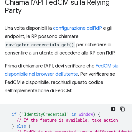
Chiama l'API Fed
CM sulla Relying
Party
Una volta disponibili la
configurazione dell'IdP
e gli
endpoint, le RP possono chiamare
navigator.credentials.get()
per richiedere di
consentire a un utente di accedere alla RP con l'IdP.
Prima di chiamare l'API, devi verificare che
FedCM sia
disponibile nel browser dell'utente
. Per verificare se
FedCM è disponibile, racchiudi questo codice
nell'implementazione di FedCM:
if
(
'IdentityCredential'
in
window
)
{
// If the feature is available, take action
}
else
{
// FedCM is not supported, use a different ident