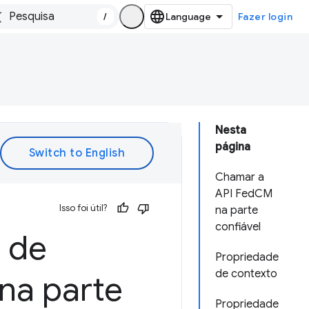
/
Fazer login
Nesta
página
Chamar a
API FedCM
Isso foi útil?
na parte
confiável
 de
Propriedade
de contexto
na parte
Propriedade