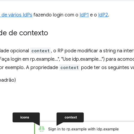
 de vários IdPs
fazendo login com o
IdP1
e o
IdP2
.
de de contexto
dade opcional
context
, o RP pode modificar a string na in
"Faça login em rp.example…", "Use idp.example…") para acomo
por exemplo. A propriedade
context
pode ter os seguintes va
padrão)