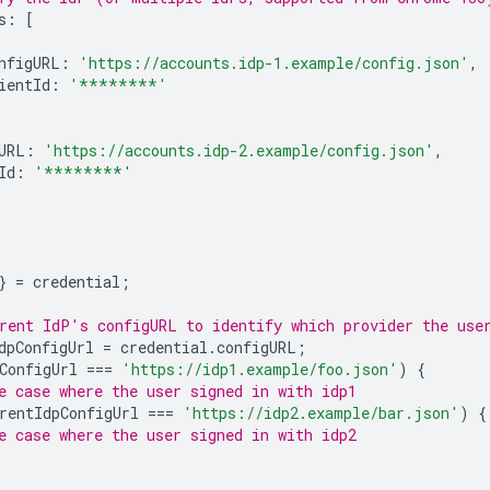
s
:
[
nfigURL
:
'https://accounts.idp-1.example/config.json'
,
ientId
:
'********'
URL
:
'https://accounts.idp-2.example/config.json'
,
Id
:
'********'
}
=
credential
;
rent IdP's configURL to identify which provider the use
dpConfigUrl
=
credential
.
configURL
;
ConfigUrl
===
'https://idp1.example/foo.json'
)
{
e case where the user signed in with idp1
rentIdpConfigUrl
===
'https://idp2.example/bar.json'
)
{
e case where the user signed in with idp2