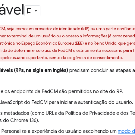
ável
M, seja como um provedor de identidade (IdP) ou uma parte confiant
nto terminal de um usuário ou o acesso a informações já armazenadas 
eletrônica no Espaço Econômico Europeu (EEE) e no Reino Unido, que g
bilidade determinar se o uso da FedCM é estritamente necessário para f
o pelo usuário e, portanto, isento da exigência de consentimento.
áveis (RPs, na sigla em inglês)
precisam concluir as etapas a
 se os endpoints da FedCM são permitidos no site do RP.
 JavaScript do FedCM para iniciar a autenticação do usuário.
s metadados (como URLs da Política de Privacidade e dos Te
Ps do Chrome 136).
] Personalize a experiência do usuário escolhendo um
modo d