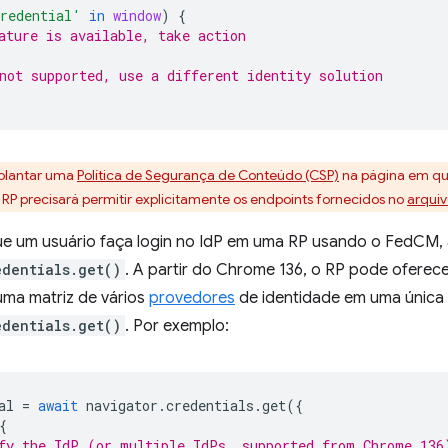
redential'
in
window
)
{
ature is available, take action
not supported, use a different identity solution
mplantar uma
Política de Segurança de Conteúdo (CSP)
na página em qu
o RP precisará permitir explicitamente os endpoints fornecidos no
arquiv
que um usuário faça login no IdP em uma RP usando o FedCM
edentials.get()
. A partir do Chrome 136, o RP pode oferece
uma matriz de vários
provedores
de identidade em uma únic
edentials.get()
. Por exemplo:
al
=
await
navigator
.
credentials
.
get
({
{
fy the IdP (or multiple IdPs, supported from Chrome 136