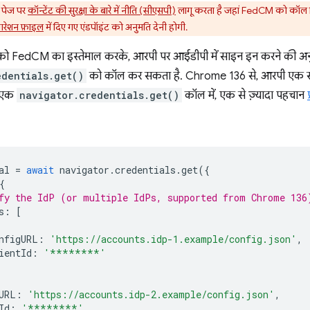
 पेज पर
कॉन्टेंट की सुरक्षा के बारे में नीति (सीएसपी)
लागू करता है जहां FedCM को कॉल 
िगरेशन फ़ाइल
में दिए गए एंडपॉइंट को अनुमति देनी होगी.
को FedCM का इस्तेमाल करके, आरपी पर आईडीपी में साइन इन करने की अनु
edentials.get()
को कॉल कर सकता है. Chrome 136 से, आरपी एक से
े एक
navigator.credentials.get()
कॉल में, एक से ज़्यादा पहचान
al
=
await
navigator
.
credentials
.
get
({
{
fy the IdP (or multiple IdPs, supported from Chrome 136
s
:
[
nfigURL
:
'https://accounts.idp-1.example/config.json'
,
ientId
:
'********'
URL
:
'https://accounts.idp-2.example/config.json'
,
Id
:
'********'