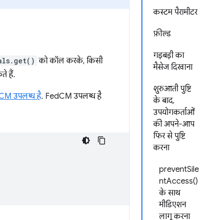
कस्टम पैरामीटर
फ़ील्ड
गड़बड़ी का
als.get()
को कॉल करके, किसी
मैसेज दिखाना
 हैं.
शुरुआती पुष्टि
dCM उपलब्ध है
. FedCM उपलब्ध है
के बाद,
उपयोगकर्ताओं
की अपने-आप
फिर से पुष्टि
करना
preventSile
ntAccess()
के साथ
मीडिएशन
लागू करना