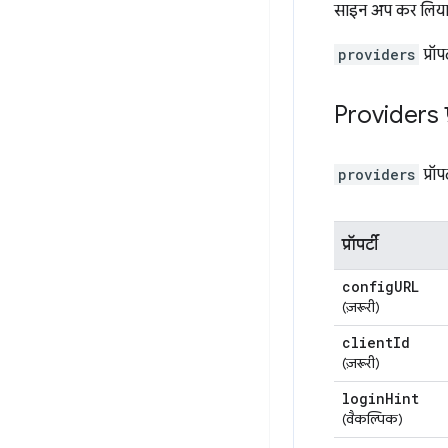
साइन अप कर लिया है,
providers
प्रॉपर
Providers प्र
providers
प्रॉपर
प्रॉपर्टी
config
URL
(ज़रूरी)
client
Id
(ज़रूरी)
login
Hint
(वैकल्पिक)