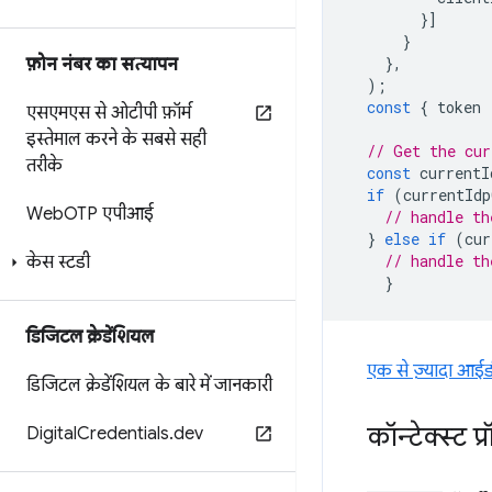
}]
}
},
फ़ोन नंबर का सत्यापन
);
const
{
token
एसएमएस से ओटीपी फ़ॉर्म
इस्तेमाल करने के सबसे सही
// Get the cur
तरीके
const
currentI
if
(
currentIdp
Web
OTP एपीआई
// handle th
}
else
if
(
cur
// handle th
केस स्टडी
}
डिजिटल क्रेडेंशियल
एक से ज़्यादा आईड
डिजिटल क्रेडेंशियल के बारे में जानकारी
कॉन्टेक्स्ट प्र
Digital
Credentials
.
dev