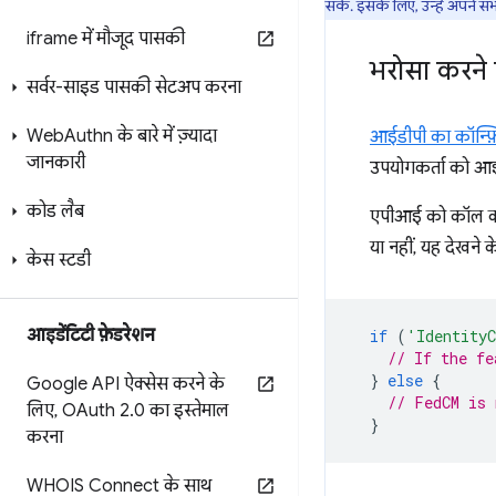
सकें. इसके लिए, उन्हें अपने सभ
iframe में मौजूद पासकी
भरोसा करने 
सर्वर-साइड पासकी सेटअप करना
Web
Authn के बारे में ज़्यादा
आईडीपी का कॉन्फ़
जानकारी
उपयोगकर्ता को आईड
कोड लैब
एपीआई को कॉल करन
या नहीं, यह देखने
केस स्टडी
आइडेंटिटी फ़ेडरेशन
if
(
'IdentityC
// If the fe
}
else
{
Google API ऐक्सेस करने के
// FedCM is 
लिए
,
OAuth 2
.
0 का इस्तेमाल
}
करना
WHOIS Connect के साथ