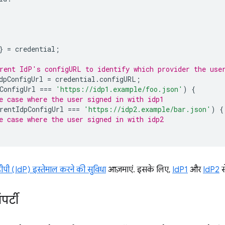
}
=
credential
;
rent IdP's configURL to identify which provider the use
dpConfigUrl
=
credential
.
configURL
;
ConfigUrl
===
'https://idp1.example/foo.json'
)
{
e case where the user signed in with idp1
rentIdpConfigUrl
===
'https://idp2.example/bar.json'
)
{
e case where the user signed in with idp2
ीपी (IdP) इस्तेमाल करने की सुविधा
आज़माएं. इसके लिए,
IdP1
और
IdP2
स
ॉपर्टी