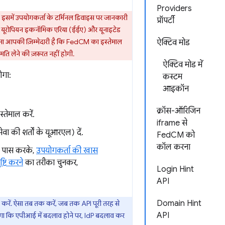
Providers
 इसमें उपयोगकर्ता के टर्मिनल डिवाइस पर जानकारी
प्रॉपर्टी
पर यूरोपियन इकनॉमिक एरिया (ईईए) और यूनाइटेड
करना आपकी ज़िम्मेदारी है कि FedCM का इस्तेमाल
ऐक्टिव मोड
ति लेने की ज़रूरत नहीं होगी.
ऐक्टिव मोड में
ोगा:
कस्टम
आइकॉन
क्रॉस-ऑरिजिन
तेमाल करें.
iframe से
ा की शर्तों के यूआरएल) दें.
FedCM को
कॉल करना
पास करके,
उपयोगकर्ता की खास
्टि करने
का तरीका चुनकर,
Login Hint
API
Domain Hint
 करें. ऐसा तब तक करें, जब तक API पूरी तरह से
API
केगा कि एपीआई में बदलाव होने पर, IdP बदलाव कर