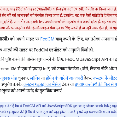
ाल, आइडेंटिटी प्रोवाइडर (आईडीपी) या रिलाइंग पार्टी (आरपी) के तौर पर किया जाता है.
े से सेव की गई जानकारी को ऐक्सेस किया जाता है. इसलिए, यह एक ऐसी गतिविधि है जिस 
लागू होते हैं. आम तौर पर, इसके लिए उपयोगकर्ता की सहमति लेना ज़रूरी होता है. यह तय 
फ़ तौर पर अनुरोध की गई ऑनलाइन सेवा देने के लिए ज़रूरी है या नहीं. अगर ऐसा है, तो सहम
(आरपी)
को अपनी साइट पर
FedCM
चालू करने के लिए, यह तरीका अपनाना ह
 कि आरपी की साइट पर FedCM एंडपॉइंट को अनुमति मिली हो.
की पुष्टि करने की प्रोसेस शुरू करने के लिए, FedCM JavaScript API का इस्
ome 136 से एक से ज़्यादा IdP) को उनका मेटाडेटा (जैसे, निजता नीति और सेव
]
यूएक्स मोड
चुनकर,
लॉगिन
या
डोमेन के बारे में जानकारी
देकर,
कस्टम पैरामीटर
 अनुरोध करके,
कस्टम गड़बड़ी का मैसेज
देकर या
उपयोगकर्ताओं की फिर से पुष
अनुभव को अपनी पसंद के मुताबिक बनाएं.
झाव देते हैं कि वे FedCM API को JavaScript SDK टूल का इस्तेमाल करके डिस्ट्रिब्यूट
RP को यह सुझाव देते हैं कि वे SDK टूल को खुद होस्ट न करें. इससे यह पक्का किया जा स