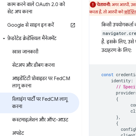
काम करने वाले OAuth 2
.
0 को
चेतावनी:
अगर आरपी, उस
सेट अप करना
करता है, तो आरपी को
कॉन्फ़
किसी उपयोगकर्ता 
Google से साइन इन करें
navigator.cr
फ़ेडरेटेड क्रेडेंशियल मैनेजमेंट
है. इसके लिए, उस
उदाहरण के लिए:
खास जानकारी
सेटअप और डीबग करना
const
credenti
आइडेंटिटी प्रोवाइडर पर Fed
CM
identity
:
लागू करना
// Speci
provider
{
रिलाइंग पार्टी पर Fed
CM लागू
co
करना
cl
},
कस्टमाइज़ेशन और ऑप्ट-आउट
{
config
अपडेट
client