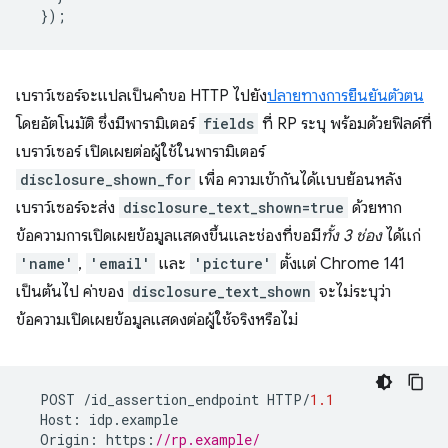
});
เบราว์เซอร์จะแปลเป็นคำขอ HTTP ไปยัง
ปลายทางการยืนยันตัวตน
โดยอัตโนมัติ ซึ่งมีพารามิเตอร์
fields
ที่ RP ระบุ พร้อมด้วยฟิลด์ที่
เบราว์เซอร์ เปิดเผยต่อผู้ใช้ในพารามิเตอร์
disclosure_shown_for
เพื่อ ความเข้ากันได้แบบย้อนหลัง
เบราว์เซอร์จะส่ง
disclosure_text_shown=true
ด้วยหาก
ข้อความการเปิดเผยข้อมูลแสดงขึ้นและช่องที่ขอมี
ทั้ง 3 ช่อง
ได้แก่
'name'
,
'email'
และ
'picture'
ตั้งแต่ Chrome 141
เป็นต้นไป ค่าของ
disclosure_text_shown
จะไม่ระบุว่า
ข้อความเปิดเผยข้อมูลแสดงต่อผู้ใช้จริงหรือไม่
POST
/
id_assertion_endpoint
HTTP
/
1.1
Host
:
idp
.
example
Origin
:
https
:
//rp.example/