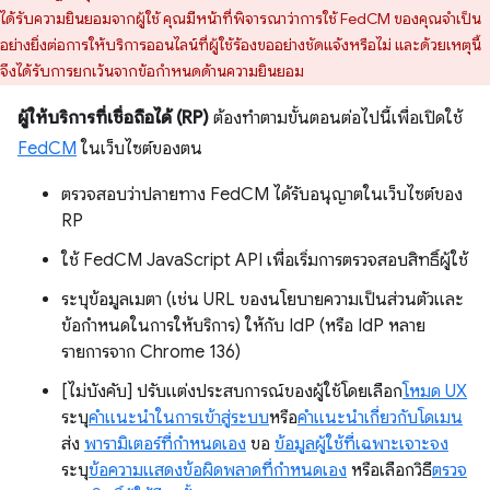
ได้รับความยินยอมจากผู้ใช้ คุณมีหน้าที่พิจารณาว่าการใช้ FedCM ของคุณจำเป็น
อย่างยิ่งต่อการให้บริการออนไลน์ที่ผู้ใช้ร้องขออย่างชัดแจ้งหรือไม่ และด้วยเหตุนี้
จึงได้รับการยกเว้นจากข้อกำหนดด้านความยินยอม
ผู้ให้บริการที่เชื่อถือได้ (RP)
ต้องทำตามขั้นตอนต่อไปนี้เพื่อเปิดใช้
FedCM
ในเว็บไซต์ของตน
ตรวจสอบว่าปลายทาง FedCM ได้รับอนุญาตในเว็บไซต์ของ
RP
ใช้ FedCM JavaScript API เพื่อเริ่มการตรวจสอบสิทธิ์ผู้ใช้
ระบุข้อมูลเมตา (เช่น URL ของนโยบายความเป็นส่วนตัวและ
ข้อกำหนดในการให้บริการ) ให้กับ IdP (หรือ IdP หลาย
รายการจาก Chrome 136)
[ไม่บังคับ] ปรับแต่งประสบการณ์ของผู้ใช้โดยเลือก
โหมด UX
ระบุ
คำแนะนำในการเข้าสู่ระบบ
หรือ
คำแนะนำเกี่ยวกับโดเมน
ส่ง
พารามิเตอร์ที่กำหนดเอง
ขอ
ข้อมูลผู้ใช้ที่เฉพาะเจาะจง
ระบุ
ข้อความแสดงข้อผิดพลาดที่กำหนดเอง
หรือเลือกวิธี
ตรวจ