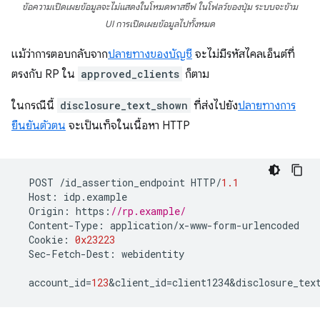
ข้อความเปิดเผยข้อมูลจะไม่แสดงในโหมดพาสซีฟ ในโฟลว์ของปุ่ม ระบบจะข้าม
UI การเปิดเผยข้อมูลไปทั้งหมด
แม้ว่าการตอบกลับจาก
ปลายทางของบัญชี
จะไม่มีรหัสไคลเอ็นต์ที่
ตรงกับ RP ใน
approved_clients
ก็ตาม
ในกรณีนี้
disclosure_text_shown
ที่ส่งไปยัง
ปลายทางการ
ยืนยันตัวตน
จะเป็นเท็จในเนื้อหา HTTP
POST
/
id_assertion_endpoint
HTTP
/
1.1
Host
:
idp
.
example
Origin
:
https
:
//rp.example/
Content
-
Type
:
application
/
x
-
www
-
form
-
urlencoded
Cookie
:
0x23223
Sec
-
Fetch
-
Dest
:
webidentity
account_id
=
123
&
client_id
=
client1234&disclosure_tex