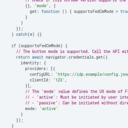
{},
'mode'
,
{
get
:
function
()
{
supportsFedCmMode
=
tru
}
)
});
}
catch
(
e
)
{}
if
(
supportsFedCmMode
)
{
// The button mode is supported. Call the API wi
return
await
navigator
.
credentials
.
get
({
identity
:
{
providers
:
[{
configURL
:
'https://idp.example/config.jso
clientId
:
'123'
,
}],
// The 'mode' value defines the UX mode of F
// - 'active': Must be initiated by user int
// - 'passive': Can be initiated without dir
mode
:
'active'
}
});
}