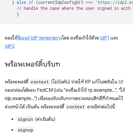
}
else
if
(
currentIdpConfigUrl
===
'https://idp2.e
// handle the case where the user signed in with 
}
ลองใช้
ฟีเจอร์ IdP หลายรายการ
โดย ลงชื่อเข้าใช้ด้วย
IdP1
และ
IdP2
พร็อพเพอร์ตี้บริบท
พร็อพเพอร์ตี้
context
(ไม่บังคับ) ช่วยให้ RP แก้ไขสตริงใน UI
ของกล่องโต้ตอบ FedCM (เช่น "ลงชื่อเข้าใช้ rp.example…", "ใช้
idp.example…") เพื่อรองรับบริบทการตรวจสอบสิทธิ์ที่กำหนดไว้
ล่วงหน้าได้ เป็นต้น พร็อพเพอร์ตี้
context
อาจมีค่าต่อไปนี้
signin
(ค่าเริ่มต้น)
signup