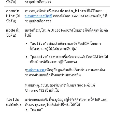
บังคับ)
ระบุอย่างเลือกสรร
domain
domain
_
hints
การระบุค่าใดค่าหนึ่งของ
ที่ได้รับจาก
Hint
(ไม่
ปลายทางของบัญชี
กล่องโต้ตอบ FedCM จะแสดงบัญชีที่
บังคับ)
ระบุอย่างเลือกสรร
mode
(ไม่
สตริงที่ระบุโหมด UI ของ FedCM โดยอาจมีค่าใดค่าหนึ่งต่อ
บังคับ)
ไปนี้
"active"
: ต้องเริ่มข้อความแจ้ง FedCM โดยการ
โต้ตอบของผู้ใช้ (เช่น การคลิกปุ่ม)
"passive"
: ระบบจะเริ่มข้อความแจ้ง FedCM โดยไม่
ต้องมีการโต้ตอบจากผู้ใช้โดยตรง
ดู
หน้าภาพรวม
เพื่อดูข้อมูลเพิ่มเติมเกี่ยวกับความแตกต่าง
ระหว่างโหมดแอ็กทีฟและโหมดพาสซีฟ
mode
หมายเหตุ: ระบบรองรับพารามิเตอร์
ตั้งแต่
Chrome 132 เป็นต้นไป
fields
อาร์เรย์ของสตริงที่ระบุข้อมูลผู้ใช้ที่ RP ต้องการให้ IdP แชร์
(ไม่บังคับ)
กับตน คุณระบุฟิลด์ต่อไปนี้หรือไม่ก็ได้
"name"