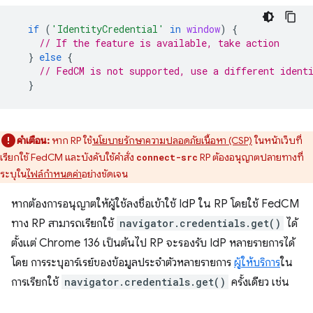
if
(
'IdentityCredential'
in
window
)
{
// If the feature is available, take action
}
else
{
// FedCM is not supported, use a different ident
}
คำเตือน:
หาก RP ใช้
นโยบายรักษาความปลอดภัยเนื้อหา (CSP)
ในหน้าเว็บที่
เรียกใช้ FedCM และบังคับใช้คําสั่ง
RP ต้องอนุญาตปลายทางที่
connect-src
ระบุใน
ไฟล์กำหนดค่า
อย่างชัดเจน
หากต้องการอนุญาตให้ผู้ใช้ลงชื่อเข้าใช้ IdP ใน RP โดยใช้ FedCM
ทาง RP สามารถเรียกใช้
navigator.credentials.get()
ได้
ตั้งแต่ Chrome 136 เป็นต้นไป RP จะรองรับ IdP หลายรายการได้
โดย การระบุอาร์เรย์ของข้อมูลประจำตัวหลายรายการ
ผู้ให้บริการ
ใน
การเรียกใช้
navigator.credentials.get()
ครั้งเดียว เช่น