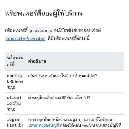
พร็อพเพอร์ตี้ของผู้ให้บริการ
พร็อพเพอร์ตี้
providers
จะใช้อาร์เรย์ของออบเจ็กต์
IdentityProvider
ที่มีพร็อพเพอร์ตี้ต่อไปนี้
พร็อพเพ
คำอธิบาย
อร์ตี้
config
เส้นทางแบบเต็มของไฟล์การกำหนดค่า IdP
URL
(ต้อง
ระบุ)
client
ตัวระบุไคลเอ็นต์ของ RP ที่ออกโดย IdP
Id
(ต้อง
ระบุ)
login
login
_
hints
การระบุค่าใดค่าหนึ่งของ
ที่ได้รับจาก
Hint
(ไม่
ปลายทางของบัญชี
กล่องโต้ตอบ FedCM จะแสดงบัญชีที่