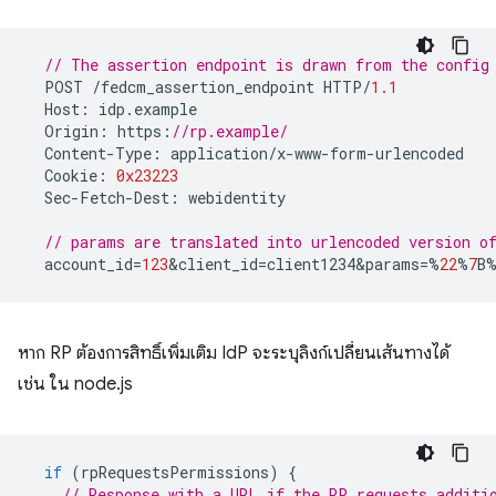
// The assertion endpoint is drawn from the config
POST
/
fedcm_assertion_endpoint
HTTP
/
1.1
Host
:
idp
.
example
Origin
:
https
:
//rp.example/
Content
-
Type
:
application
/
x
-
www
-
form
-
urlencoded
Cookie
:
0x23223
Sec
-
Fetch
-
Dest
:
webidentity
// params are translated into urlencoded version 
account_id
=
123
&
client_id
=
client1234&params
=%
22
%
7
B
หาก RP ต้องการสิทธิ์เพิ่มเติม IdP จะระบุลิงก์เปลี่ยนเส้นทางได้
เช่น ใน node.js
if
(
rpRequestsPermissions
)
{
// Response with a URL if the RP requests additi