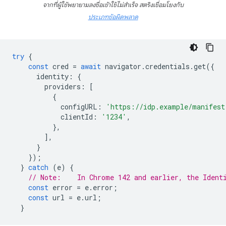
จากที่ผู้ใช้พยายามลงชื่อเข้าใช้ไม่สำเร็จ สตริงเชื่อมโยงกับ
ประเภทข้อผิดพลาด
try
{
const
cred
=
await
navigator
.
credentials
.
get
({
identity
:
{
providers
:
[
{
configURL
:
'https://idp.example/manifest
clientId
:
'1234'
,
},
],
}
});
}
catch
(
e
)
{
// Note:    In Chrome 142 and earlier, the Ident
const
error
=
e
.
error
;
const
url
=
e
.
url
;
}