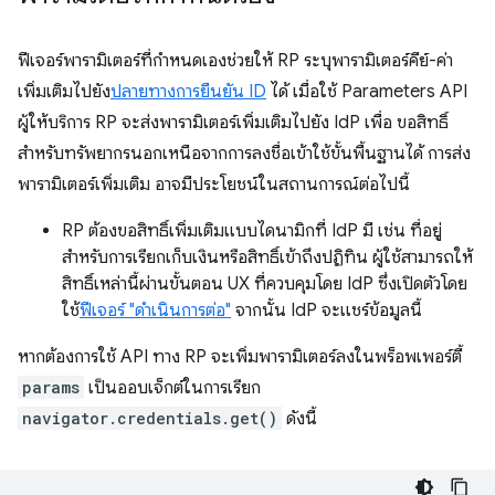
ฟีเจอร์พารามิเตอร์ที่กำหนดเองช่วยให้ RP ระบุพารามิเตอร์คีย์-ค่า
เพิ่มเติมไปยัง
ปลายทางการยืนยัน ID
ได้ เมื่อใช้ Parameters API
ผู้ให้บริการ RP จะส่งพารามิเตอร์เพิ่มเติมไปยัง IdP เพื่อ ขอสิทธิ์
สำหรับทรัพยากรนอกเหนือจากการลงชื่อเข้าใช้ขั้นพื้นฐานได้ การส่ง
พารามิเตอร์เพิ่มเติม อาจมีประโยชน์ในสถานการณ์ต่อไปนี้
RP ต้องขอสิทธิ์เพิ่มเติมแบบไดนามิกที่ IdP มี เช่น ที่อยู่
สำหรับการเรียกเก็บเงินหรือสิทธิ์เข้าถึงปฏิทิน ผู้ใช้สามารถให้
สิทธิ์เหล่านี้ผ่านขั้นตอน UX ที่ควบคุมโดย IdP ซึ่งเปิดตัวโดย
ใช้
ฟีเจอร์ "ดำเนินการต่อ"
จากนั้น IdP จะแชร์ข้อมูลนี้
หากต้องการใช้ API ทาง RP จะเพิ่มพารามิเตอร์ลงในพร็อพเพอร์ตี้
params
เป็นออบเจ็กต์ในการเรียก
navigator.credentials.get()
ดังนี้