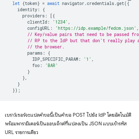
let
{
token
}
=
await
navigator
.
credentials
.
get
({
identity
:
{
providers
:
[{
clientId
:
'1234'
,
configURL
:
'https://idp.example/fedcm.json'
,
// Key/value pairs that need to be passed fr
// RP to the IdP but that don't really play 
// the browser.
params
:
{
IDP_SPECIFIC_PARAM
:
'1'
,
foo
:
'BAR'
}
},
}
});
เบราว์เซอร์จะแปลคำขอนี้เป็นคำขอ POST ไปยัง IdP โดยอัตโนมัติ
พร้อมพารามิเตอร์เป็นออบเจ็กต์ที่แปลงเป็น JSON แบบเข้ารหัส
URL รายการเดียว