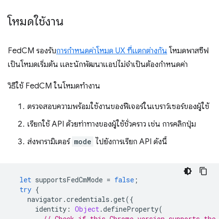
โหมดใช้งาน
FedCM รองรับ
การกำหนดค่าโหมด UX ที่แตกต่างกัน
โหมดพาสซีฟ
เป็นโหมดเริ่มต้น และนักพัฒนาแอปไม่จำเป็นต้องกำหนดค่า
วิธีใช้ FedCM ในโหมดทำงาน
ตรวจสอบความพร้อมใช้งานของฟีเจอร์ในเบราว์เซอร์ของผู้ใช้
เรียกใช้ API ด้วยท่าทางของผู้ใช้ชั่วคราว เช่น การคลิกปุ่ม
ส่งพารามิเตอร์
mode
ไปยังการเรียก API ดังนี้
let
supportsFedCmMode
=
false
;
try
{
navigator
.
credentials
.
get
({
identity
:
Object
.
defineProperty
(
// Check if this Chrome version supports the