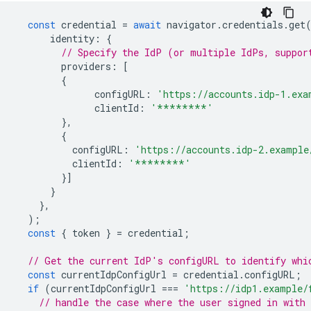
const
credential
=
await
navigator
.
credentials
.
get
identity
:
{
// Specify the IdP (or multiple IdPs, suppor
providers
:
[
{
configURL
:
'https://accounts.idp-1.exa
clientId
:
'********'
},
{
configURL
:
'https://accounts.idp-2.example
clientId
:
'********'
}]
}
},
);
const
{
token
}
=
credential
;
// Get the current IdP's configURL to identify whi
const
currentIdpConfigUrl
=
credential
.
configURL
;
if
(
currentIdpConfigUrl
===
'https://idp1.example/
// handle the case where the user signed in with 