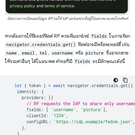
ข้อความการเปิดเผยข้อมูล: RP ขอให้ IdP แชร์เฉพาะชื่อผู้ใช้และหมายเลขโทรศัพท์
หากต้องการใช้ฟีเจอร์ฟิลด์ RP ควรเพิ่มอาร์เรย์
fields
ในการเรียก
navigator.credentials.get()
ฟิลด์อาจมีพร็อพเพอร์ตี้ เช่น
name
,
email
,
tel
,
username
หรือ
picture
ซึ่งอาจขยาย
ให้รวมค่าอื่นๆ ได้ในอนาคต คำขอที่มี
fields
จะมีลักษณะดังนี้
let
{
token
}
=
await
navigator
.
credentials
.
get
({
identity
:
{
providers
:
[{
// RP requests the IdP to share only usernam
fields
:
[
'username'
,
'picture'
],
clientId
:
'1234'
,
configURL
:
'https://idp.example/fedcm.json'
,
},
}