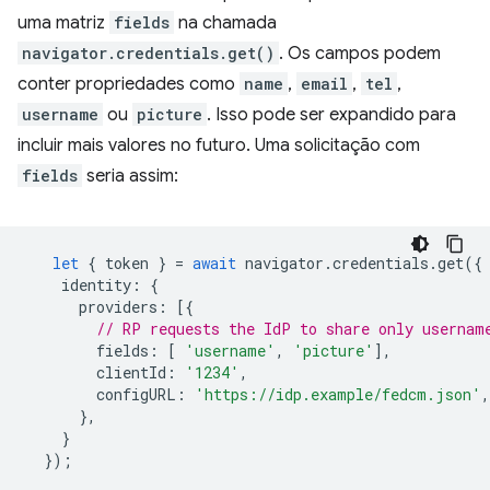
uma matriz
fields
na chamada
navigator.credentials.get()
. Os campos podem
conter propriedades como
name
,
email
,
tel
,
username
ou
picture
. Isso pode ser expandido para
incluir mais valores no futuro. Uma solicitação com
fields
seria assim:
let
{
token
}
=
await
navigator
.
credentials
.
get
({
identity
:
{
providers
:
[{
// RP requests the IdP to share only usernam
fields
:
[
'username'
,
'picture'
],
clientId
:
'1234'
,
configURL
:
'https://idp.example/fedcm.json'
,
},
}
});