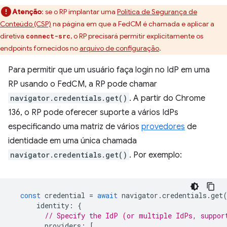
Atenção
:
se o RP implantar uma
Política de Segurança de
Conteúdo (CSP)
na página em que a FedCM é chamada e aplicar a
diretiva
, o RP precisará permitir explicitamente os
connect-src
endpoints fornecidos no
arquivo de configuração
.
Para permitir que um usuário faça login no IdP em uma
RP usando o FedCM, a RP pode chamar
navigator.credentials.get()
. A partir do Chrome
136, o RP pode oferecer suporte a vários IdPs
especificando uma matriz de vários
provedores
de
identidade em uma única chamada
navigator.credentials.get()
. Por exemplo:
const
credential
=
await
navigator
.
credentials
.
get
identity
:
{
// Specify the IdP (or multiple IdPs, suppor
providers
:
[