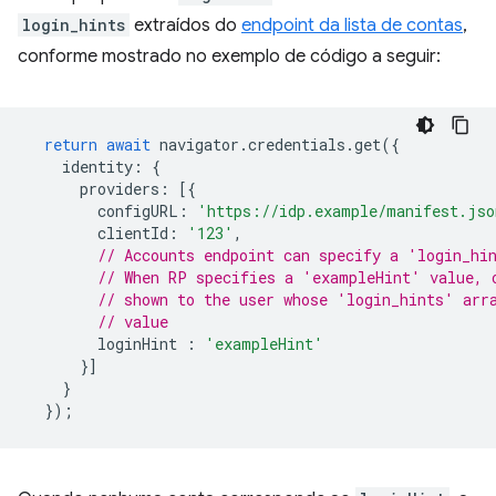
login_hints
extraídos do
endpoint da lista de contas
,
conforme mostrado no exemplo de código a seguir:
return
await
navigator
.
credentials
.
get
({
identity
:
{
providers
:
[{
configURL
:
'https://idp.example/manifest.jso
clientId
:
'123'
,
// Accounts endpoint can specify a 'login_hi
// When RP specifies a 'exampleHint' value, 
// shown to the user whose 'login_hints' arr
// value
loginHint
:
'exampleHint'
}]
}
});