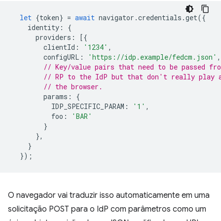
let
{
token
}
=
await
navigator
.
credentials
.
get
({
identity
:
{
providers
:
[{
clientId
:
'1234'
,
configURL
:
'https://idp.example/fedcm.json'
,
// Key/value pairs that need to be passed fr
// RP to the IdP but that don't really play 
// the browser.
params
:
{
IDP_SPECIFIC_PARAM
:
'1'
,
foo
:
'BAR'
}
},
}
});
O navegador vai traduzir isso automaticamente em uma
solicitação POST para o IdP com parâmetros como um