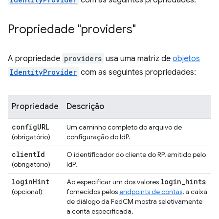
Propriedade "providers"
A propriedade
providers
usa uma matriz de
objetos
IdentityProvider
com as seguintes propriedades:
Propriedade
Descrição
config
URL
Um caminho completo do arquivo de
(obrigatório)
configuração do IdP.
client
Id
O identificador do cliente do RP, emitido pelo
(obrigatório)
IdP.
login
Hint
login
_
hints
Ao especificar um dos valores
(opcional)
fornecidos pelos
endpoints de contas
, a caixa
de diálogo da FedCM mostra seletivamente
a conta especificada.