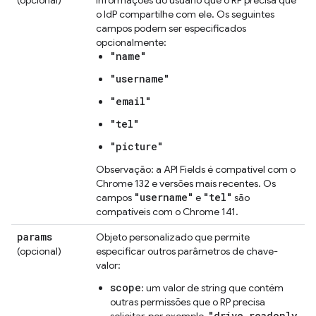
o IdP compartilhe com ele. Os seguintes
campos podem ser especificados
opcionalmente:
"name"
"username"
"email"
"tel"
"picture"
Observação: a API Fields é compatível com o
Chrome 132 e versões mais recentes. Os
"username"
"tel"
campos
e
são
compatíveis com o Chrome 141.
params
Objeto personalizado que permite
(opcional)
especificar outros parâmetros de chave-
valor:
scope
: um valor de string que contém
outras permissões que o RP precisa
"drive.readonly
solicitar, por exemplo,