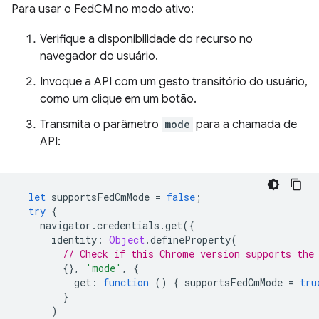
Para usar o FedCM no modo ativo:
Verifique a disponibilidade do recurso no
navegador do usuário.
Invoque a API com um gesto transitório do usuário,
como um clique em um botão.
Transmita o parâmetro
mode
para a chamada de
API:
let
supportsFedCmMode
=
false
;
try
{
navigator
.
credentials
.
get
({
identity
:
Object
.
defineProperty
(
// Check if this Chrome version supports the
{},
'mode'
,
{
get
:
function
()
{
supportsFedCmMode
=
tru
}
)