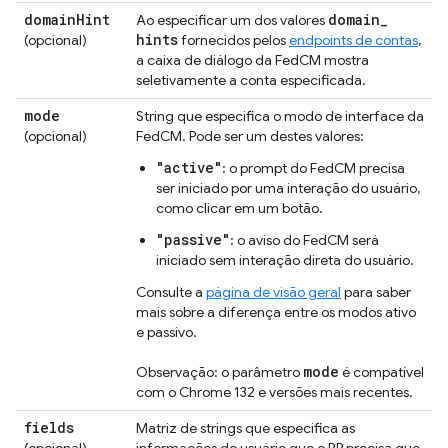
domain
Hint
domain
_
Ao especificar um dos valores
hints
(opcional)
fornecidos pelos
endpoints de contas
,
a caixa de diálogo da FedCM mostra
seletivamente a conta especificada.
mode
String que especifica o modo de interface da
(opcional)
FedCM. Pode ser um destes valores:
"active"
: o prompt do FedCM precisa
ser iniciado por uma interação do usuário,
como clicar em um botão.
"passive"
: o aviso do FedCM será
iniciado sem interação direta do usuário.
Consulte a
página de visão geral
para saber
mais sobre a diferença entre os modos ativo
e passivo.
mode
Observação: o parâmetro
é compatível
com o Chrome 132 e versões mais recentes.
fields
Matriz de strings que especifica as
(opcional)
informações do usuário que o RP precisa que