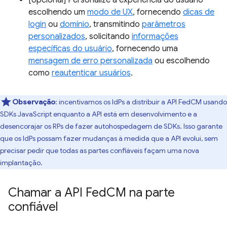
[opcional] Personalize a experiência do usuário
escolhendo um
modo de UX
, fornecendo
dicas de
login
ou
domínio
, transmitindo
parâmetros
personalizados
, solicitando
informações
específicas do usuário
, fornecendo uma
mensagem de erro personalizada
ou escolhendo
como
reautenticar usuários
.
Observação
:
incentivamos os IdPs a distribuir a API FedCM usando
SDKs JavaScript enquanto a API está em desenvolvimento e a
desencorajar os RPs de fazer autohospedagem de SDKs. Isso garante
que os IdPs possam fazer mudanças à medida que a API evolui, sem
precisar pedir que todas as partes confiáveis façam uma nova
implantação.
Chamar a API Fed
CM na parte
confiável