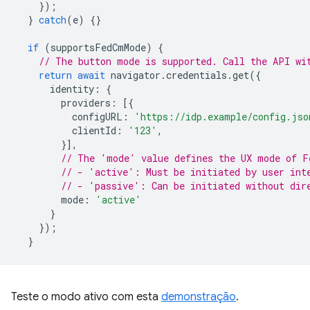
});
}
catch
(
e
)
{}
if
(
supportsFedCmMode
)
{
// The button mode is supported. Call the API wi
return
await
navigator
.
credentials
.
get
({
identity
:
{
providers
:
[{
configURL
:
'https://idp.example/config.jso
clientId
:
'123'
,
}],
// The 'mode' value defines the UX mode of F
// - 'active': Must be initiated by user int
// - 'passive': Can be initiated without dir
mode
:
'active'
}
});
}
Teste o modo ativo com esta
demonstração
.