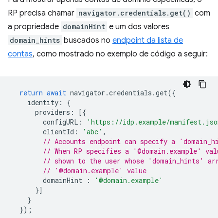
RP precisa chamar
navigator.credentials.get()
com
a propriedade
domainHint
e um dos valores
domain_hints
buscados no
endpoint da lista de
contas
, como mostrado no exemplo de código a seguir:
return
await
navigator
.
credentials
.
get
({
identity
:
{
providers
:
[{
configURL
:
'https://idp.example/manifest.jso
clientId
:
'abc'
,
// Accounts endpoint can specify a 'domain_h
// When RP specifies a '@domain.example' val
// shown to the user whose 'domain_hints' ar
// '@domain.example' value
domainHint
:
'@domain.example'
}]
}
});