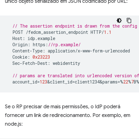
único objeto serializado em JSON codificado por URL:
// The assertion endpoint is drawn from the config
POST
/
fedcm_assertion_endpoint
HTTP
/
1.1
Host
:
idp
.
example
Origin
:
https
:
//rp.example/
Content
-
Type
:
application
/
x
-
www
-
form
-
urlencoded
Cookie
:
0x23223
Sec
-
Fetch
-
Dest
:
webidentity
// params are translated into urlencoded version 
account_id
=
123
&
client_id
=
client1234&params
=%
22
%
7
B
Se o RP precisar de mais permissões, o IdP poderá
fornecer um link de redirecionamento. Por exemplo, em
node.js: