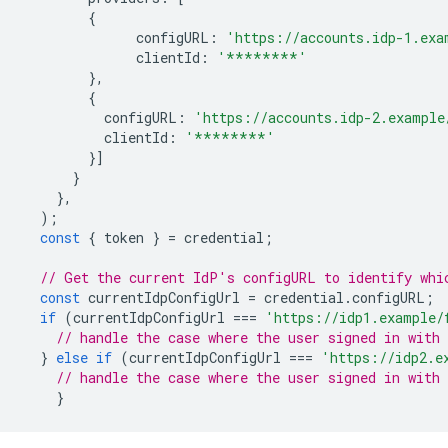
{
configURL
:
'https://accounts.idp-1.exa
clientId
:
'********'
},
{
configURL
:
'https://accounts.idp-2.example
clientId
:
'********'
}]
}
},
);
const
{
token
}
=
credential
;
// Get the current IdP's configURL to identify whi
const
currentIdpConfigUrl
=
credential
.
configURL
;
if
(
currentIdpConfigUrl
===
'https://idp1.example/
// handle the case where the user signed in with 
}
else
if
(
currentIdpConfigUrl
===
'https://idp2.e
// handle the case where the user signed in with 
}