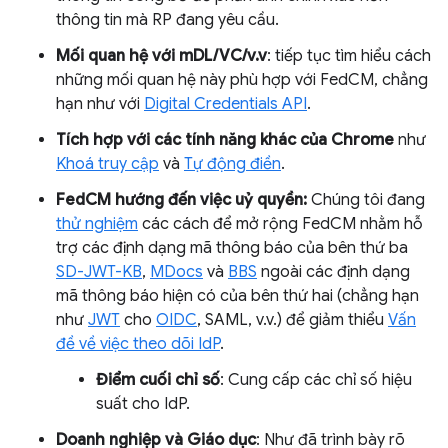
thông tin mà RP đang yêu cầu.
Mối quan hệ với mDL/VC/v.v
: tiếp tục tìm hiểu cách
những mối quan hệ này phù hợp với FedCM, chẳng
hạn như với
Digital Credentials API
.
Tích hợp với các tính năng khác của Chrome
như
Khoá truy cập
và
Tự động điền
.
FedCM hướng đến việc uỷ quyền:
Chúng tôi đang
thử nghiệm
các cách để mở rộng FedCM nhằm hỗ
trợ các định dạng mã thông báo của bên thứ ba
SD-JWT-KB
,
MDocs
và
BBS
ngoài các định dạng
mã thông báo hiện có của bên thứ hai (chẳng hạn
như
JWT
cho
OIDC
, SAML, v.v.) để giảm thiểu
Vấn
đề về việc theo dõi IdP
.
Điểm cuối chỉ số
: Cung cấp các chỉ số hiệu
suất cho IdP.
Doanh nghiệp và Giáo dục
: Như đã trình bày rõ