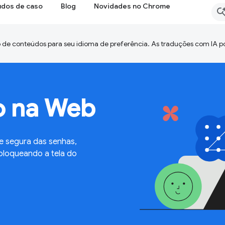
udos de caso
Blog
Novidades no Chrome
 de conteúdos para seu idioma de preferência. As traduções com IA p
o na Web
 e segura das senhas,
bloqueando a tela do