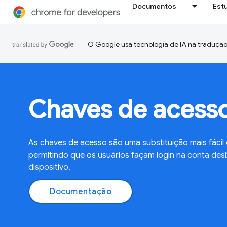
Documentos
Est
O Google usa tecnologia de IA na tradução
Chaves de acess
As chaves de acesso são uma substituição mais fácil
permitindo que os usuários façam login na conta des
dispositivo.
Documentação