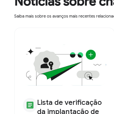
Notícias sobre c
Saiba mais sobre os avanços mais recentes relacion
Lista de verificação
article
da implantação de