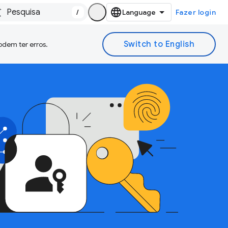
/
Fazer login
odem ter erros.