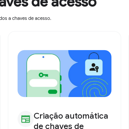
haves de acesso
ados a chaves de acesso.
Criação automática
newspaper
de chaves de