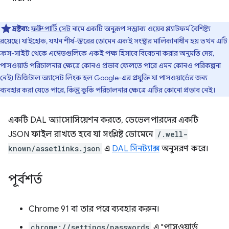
দ্রষ্টব্য:
ফার্স্ট-পার্টি সেট
নামে একটি অনুরূপ সম্ভাব্য ওয়েব প্ল্যাটফর্ম বৈশিষ্ট্য
রয়েছে। যাইহোক, যখন শীর্ষ-স্তরের ডোমেন একই সংস্থার মালিকানাধীন হয় তখন এটি
ক্রস-সাইট থেকে এম্বেডগুলিকে একই পক্ষ হিসাবে বিবেচনা করার অনুমতি দেয়,
পাসওয়ার্ড পরিচালনার ক্ষেত্রে কোনও প্রভাব ফেলতে পারে এমন কোনও পরিকল্পনা
নেই৷ ডিজিটাল অ্যাসেট লিংক হল Google-এর প্রযুক্তি যা পাসওয়ার্ডের জন্য
ব্যবহার করা যেতে পারে, কিন্তু কুকি পরিচালনার ক্ষেত্রে এটির কোনো প্রভাব নেই।
একটি DAL অ্যাসোসিয়েশন করতে, ডেভেলপারদের একটি
JSON ফাইল রাখতে হবে যা সংশ্লিষ্ট ডোমেনে
/.well-
known/assetlinks.json
এ
DAL সিনট্যাক্স
অনুসরণ করে।
পূর্বশর্ত
Chrome 91 বা তার পরে ব্যবহার করুন।
chrome://settings/passwords
এ "পাসওয়ার্ড