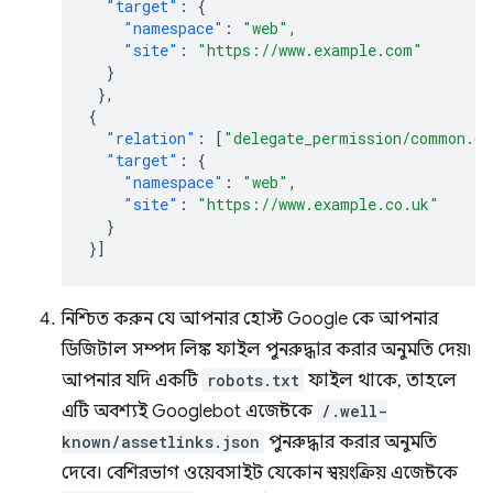
"target"
:
{
"namespace"
:
"web"
,
"site"
:
"https://www.example.com"
}
},
{
"relation"
:
[
"delegate_permission/common.ge
"target"
:
{
"namespace"
:
"web"
,
"site"
:
"https://www.example.co.uk"
}
}]
নিশ্চিত করুন যে আপনার হোস্ট Google কে আপনার
ডিজিটাল সম্পদ লিঙ্ক ফাইল পুনরুদ্ধার করার অনুমতি দেয়৷
আপনার যদি একটি
robots.txt
ফাইল থাকে, তাহলে
এটি অবশ্যই Googlebot এজেন্টকে
/.well-
known/assetlinks.json
পুনরুদ্ধার করার অনুমতি
দেবে। বেশিরভাগ ওয়েবসাইট যেকোন স্বয়ংক্রিয় এজেন্টকে