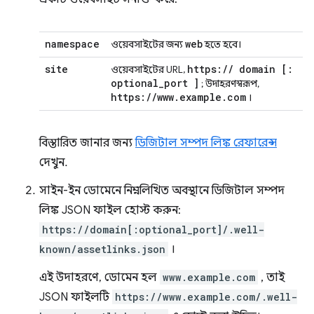
namespace
web
ওয়েবসাইটের জন্য
হতে হবে।
site
https:
/
/
domain
[:
ওয়েবসাইটের URL,
optional
_
port
]
; উদাহরণস্বরূপ,
https:
/
/
www
.
example
.
com
।
বিস্তারিত জানার জন্য
ডিজিটাল সম্পদ লিঙ্ক রেফারেন্স
দেখুন.
সাইন-ইন ডোমেনে নিম্নলিখিত অবস্থানে ডিজিটাল সম্পদ
লিঙ্ক JSON ফাইল হোস্ট করুন:
https://domain[:optional_port]/.well-
known/assetlinks.json
।
এই উদাহরণে, ডোমেন হল
www.example.com
, তাই
JSON ফাইলটি
https://www.example.com/.well-