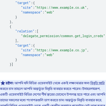
"target"
:{
"site"
:
"https://www.example.co.uk"
,
"namespace"
:
"web"
}
},
{
"relation"
:[
"delegate_permission/common.get_login_creds"
],
"target"
:{
"site"
:
"https://www.example.co.jp"
,
"namespace"
:
"web"
}
}]
দ্রষ্টব্য:
আপনি যদি বিভিন্ন ওয়েবসাইট থেকে একই লক্ষ্যমাত্রার জন্য
বিবৃতি জারি
করতে চান তাহলে আপনি অন্তর্ভুক্ত বিবৃতি ব্যবহার করতে পারেন। উদাহরণস্বরূপ,
একটি ওয়েবসাইট বিভিন্ন দেশের শীর্ষ স্তরের ডোমেনে উপলব্ধ হতে পারে এবং আপনি
তাদের সকলের মধ্যে শংসাপত্রগুলি ভাগ করতে চান৷ অন্তর্ভুক্ত বিবৃতি ব্যবহার করে,
আপনি বিভিন্ন ওয়েবসাইট থেকে একটি কেন্দ্রীয় অবস্থানে পয়েন্টার সেট আপ করতে