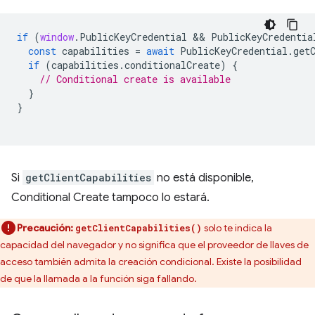
if
(
window
.
PublicKeyCredential
 && 
PublicKeyCredentia
const
capabilities
=
await
PublicKeyCredential
.
get
if
(
capabilities
.
conditionalCreate
)
{
// Conditional create is available
}
}
Si
getClientCapabilities
no está disponible,
Conditional Create tampoco lo estará.
Precaución:
solo te indica la
getClientCapabilities()
capacidad del navegador y no significa que el proveedor de llaves de
acceso también admita la creación condicional. Existe la posibilidad
de que la llamada a la función siga fallando.