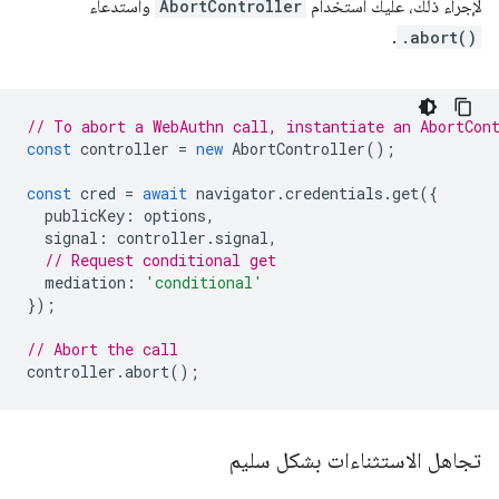
لإجراء ذلك، عليك استخدام
AbortController
واستدعاء
.
.abort()
// To abort a WebAuthn call, instantiate an AbortCon
const
controller
=
new
AbortController
();
const
cred
=
await
navigator
.
credentials
.
get
({
publicKey
:
options
,
signal
:
controller
.
signal
,
// Request conditional get
mediation
:
'conditional'
});
// Abort the call
controller
.
abort
();
تجاهل الاستثناءات بشكل سليم