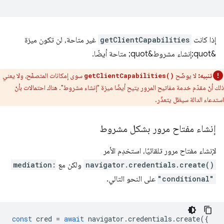
إذا كانت
getClientCapabilities
غير متاحة، لن تكون ميزة
&quot;إنشاء مشروط&quot; متاحة أيضًا.
تنبيه:
لا يوضّح
سوى إمكانات المتصفّح، ولا يعني
getClientCapabilities()
ذلك أنّ مقدّم خدمة مفاتيح المرور يتيح أيضًا ميزة "إنشاء مشروط". هناك احتمالات بأنّ
استدعاء الدالة سيظل يتعذّر.
إنشاء مفتاح مرور بشكل مشروط
لإنشاء مفتاح مرور تلقائيًا، استخدِم الأمر
navigator.credentials.create()
ولكن مع
mediation:
"conditional"
على النحو التالي.
const
cred
=
await
navigator
.
credentials
.
create
({