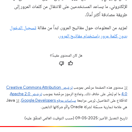
الإلكتروني، ما يساعد المستخدمين على الانتقال من كلمات المرور إلى
طريقة مصادقة أكثر أمانًا.
لمزيد من المعلومات حول مفاتيح المرور، ابدأ من مقالة
تسجيل الدخول
بدون كلمة مرور باستخدام مفاتيح المرور
.
هل كان المحتوى مفيدًا؟
إنّ محتوى هذه الصفحة مرخّص بموجب
ترخيص Creative Commons Attribution
4.0‏
ما لم يُنصّ على خلاف ذلك، ونماذج الرموز مرخّصة بموجب
ترخيص Apache 2.0‏
.
للاطّلاع على التفاصيل، يُرجى مراجعة
سياسات موقع Google Developers‏
. إنّ Java
هي علامة تجارية مسجَّلة لشركة Oracle و/أو شركائها التابعين.
تاريخ التعديل الأخير: 2025-05-09 (حسب التوقيت العالمي المتفَّق عليه)