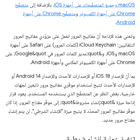
macOS وجميع المتصفّحات على أجهزة iOS
، بالإضافة إلى
متصفّح
Chrome على أجهزة الكمبيوتر
و
متصفّح Chrome على أجهزة
.
Android
وتعني هذه الإتاحة أنّ مفاتيح المرور تعمل على مزوّدي مفاتيح المرور
التلقائيين: iCloud Keychain (كلمات المرور) على Safari على أجهزة
macOS وiOS، و&quot;مدير كلمات المرور في Google&quot; على
Chrome على أجهزة الكمبيوتر المكتبي وأجهزة Android.
بما أنّ الإصدار iOS 18 أو الإصدارات الأحدث والإصدار Android 14 أو
الإصدارات الأحدث تتيح استخدام موفّري مفاتيح مرور تابعين لجهات
خارجية، بغض النظر عن المتصفّح الذي يستخدمه المستخدم، يعود قرار
إتاحة ميزة &quot;إنشاء مشروط&quot; إلى موفّر مفتاح المرور. إذا كان
موفّر مفاتيح المرور المحدّد لا يتيح ميزة "الإنشاء الشرطي"، لن يتم إنشاء
مفتاح مرور جديد.
تنفيذ عملية إنشاء شرطية