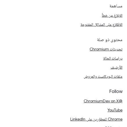
مساهمة
الإبلاغ عن خطأ
الاطّلاع على المشاكل المفتوحة
محتوى ذو صلة
تحديثات Chromium
دراسات الحالة
الأرشيف
ملفات البودكاست والعروض
Follow
@ChromiumDev on X
YouTube
Chrome للمطوّرين على LinkedIn