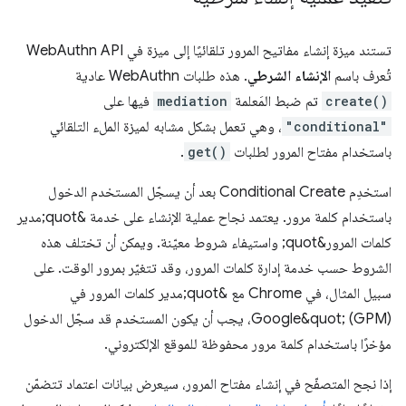
تستند ميزة إنشاء مفاتيح المرور تلقائيًا إلى ميزة في WebAuthn API
تُعرف باسم
الإنشاء الشرطي
. هذه طلبات WebAuthn عادية
create()
تم ضبط المَعلمة
mediation
فيها على
"conditional"
، وهي تعمل بشكل مشابه لميزة الملء التلقائي
باستخدام مفتاح المرور لطلبات
get()
.
استخدِم Conditional Create بعد أن يسجّل المستخدم الدخول
باستخدام كلمة مرور. يعتمد نجاح عملية الإنشاء على خدمة &quot;مدير
كلمات المرور&quot; واستيفاء شروط معيّنة. ويمكن أن تختلف هذه
الشروط حسب خدمة إدارة كلمات المرور، وقد تتغيّر بمرور الوقت. على
سبيل المثال، في Chrome مع &quot;مدير كلمات المرور في
Google&quot; (GPM)، يجب أن يكون المستخدم قد سجّل الدخول
مؤخرًا باستخدام كلمة مرور محفوظة للموقع الإلكتروني.
إذا نجح المتصفّح في إنشاء مفتاح المرور، سيعرض بيانات اعتماد تتضمّن