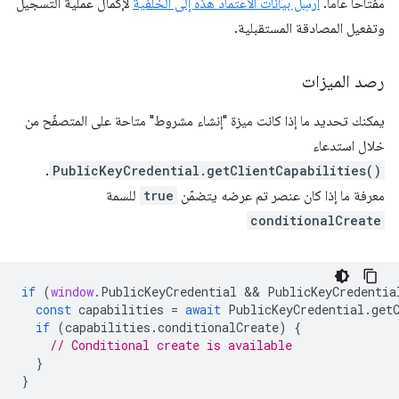
مفتاحًا عامًا.
أرسِل بيانات الاعتماد هذه إلى الخلفية
لإكمال عملية التسجيل
وتفعيل المصادقة المستقبلية.
رصد الميزات
يمكنك تحديد ما إذا كانت ميزة "إنشاء مشروط" متاحة على المتصفّح من
خلال استدعاء
.
PublicKeyCredential.getClientCapabilities()
معرفة ما إذا كان عنصر تم عرضه يتضمّن
true
للسمة
conditionalCreate
if
(
window
.
PublicKeyCredential
 && 
PublicKeyCredentia
const
capabilities
=
await
PublicKeyCredential
.
get
if
(
capabilities
.
conditionalCreate
)
{
// Conditional create is available
}
}