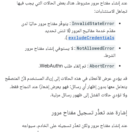
عند إنشاء مفتاح مرور مشروط، هناك بعض الحالات التي يجب فيها
تجاهل الاستثناءات:
InvalidStateError
: يتوفّر مفتاح مرور حاليًا لدى
مقدّم خدمة مفاتيح المرور (لا تنسَ تحديد
).
excludeCredentials
NotAllowedError
: لا يستوفي إنشاء مفتاح مرور
الشرط.
AbortError
: تم إلغاء طلب WebAuthn.
قد يؤدي عرض الأخطاء في هذه الحالات إلى إرباك المستخدم لأنّ المتصفّح
يتعامل معها بدون إظهار أي رسائل: فهو يعرض إشعارًا عند النجاح فقط،
ولا تؤدي حالات الفشل إلى ظهور رسائل مرئية.
إشارة عند تعذُّر تسجيل مفتاح مرور
عند إنشاء مفتاح مرور ولكن تعذّر تسجيله على الخادم، سيواجه