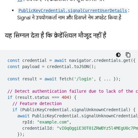
:
PublicKeyCredential.signalCurrentUserDetails
Signal ने उपयोगकर्ता नाम और डिसप्ले नेम अपडेट किया है
यह सिग्नल देता है कि क्रेडेंशियल मौजूद नहीं है
const
credential
=
await
navigator
.
credentials
.
get
({
const
payload
=
credential
.
toJSON
();
const
result
=
await
fetch
(
'/login'
,
{
...
});
// Detect authentication failure due to lack of the c
if
(
result
.
status
===
404
)
{
// Feature detection
if
(
PublicKeyCredential
.
signalUnknownCredential
)
{
await
PublicKeyCredential
.
signalUnknownCredential
rpId
:
"example.com"
,
credentialId
:
"vI0qOggiE3OT01ZRWBYz5l4MEgU0c7Pm
});