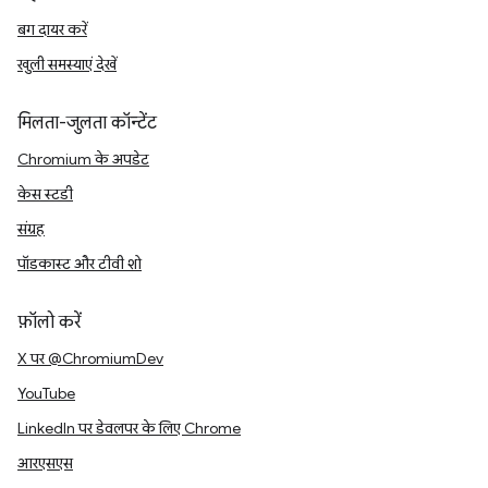
बग दायर करें
खुली समस्याएं देखें
मिलता-जुलता कॉन्टेंट
Chromium के अपडेट
केस स्टडी
संग्रह
पॉडकास्ट और टीवी शो
फ़ॉलो करें
X पर @ChromiumDev
YouTube
LinkedIn पर डेवलपर के लिए Chrome
आरएसएस