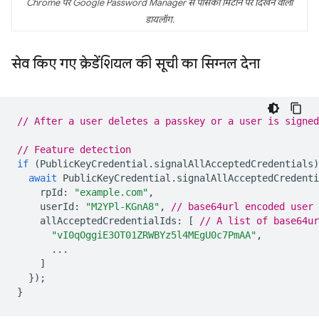
Chrome पर Google Password Manager से पासकी मिटाने पर दिखने वाला
डायलॉग.
सेव किए गए क्रेडेंशियल की सूची का सिग्नल देना
// After a user deletes a passkey or a user is signed
// Feature detection
if
(
PublicKeyCredential
.
signalAllAcceptedCredentials
)
await
PublicKeyCredential
.
signalAllAcceptedCredenti
rpId
:
"example.com"
,
userId
:
"M2YPl-KGnA8"
,
// base64url encoded user 
allAcceptedCredentialIds
:
[
// A list of base64ur
"vI0qOggiE3OT01ZRWBYz5l4MEgU0c7PmAA"
,
...
]
});
}