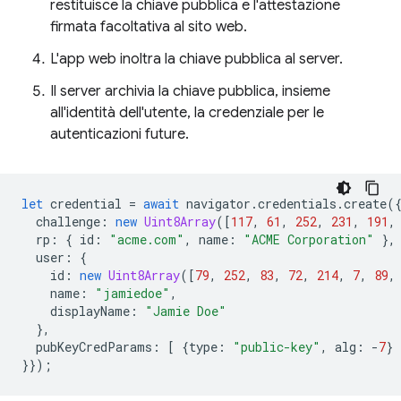
restituisce la chiave pubblica e l'attestazione
firmata facoltativa al sito web.
L'app web inoltra la chiave pubblica al server.
Il server archivia la chiave pubblica, insieme
all'identità dell'utente, la credenziale per le
autenticazioni future.
let
credential
=
await
navigator
.
credentials
.
create
(
challenge
:
new
Uint8Array
([
117
,
61
,
252
,
231
,
191
,
rp
:
{
id
:
"acme.com"
,
name
:
"ACME Corporation"
},
user
:
{
id
:
new
Uint8Array
([
79
,
252
,
83
,
72
,
214
,
7
,
89
,
name
:
"jamiedoe"
,
displayName
:
"Jamie Doe"
},
pubKeyCredParams
:
[
{
type
:
"public-key"
,
alg
:
-
7
}
}});