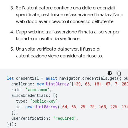
Se l'autenticatore contiene una delle credenziali
specificate, restituisce un'asserzione firmata all'app
web dopo aver ricevuto il consenso dell'utente.
L'app web inoltra l'asserzione firmata al server per
la parte coinvolta da verificare.
Una volta verificato dal server, il flusso di
autenticazione viene considerato riuscito.
let
credential
=
await
navigator
.
credentials
.
get
({
p
challenge
:
new
Uint8Array
([
139
,
66
,
181
,
87
,
7
,
20
rpId
:
"acme.com"
,
allowCredentials
:
[{
type
:
"public-key"
,
id
:
new
Uint8Array
([
64
,
66
,
25
,
78
,
168
,
226
,
17
}],
userVerification
:
"required"
,
}});