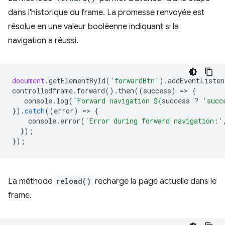
dans l'historique du frame. La promesse renvoyée est
résolue en une valeur booléenne indiquant si la
navigation a réussi.
document
.
getElementById
(
'forwardBtn'
).
addEventListen
controlledframe
.
forward
().
then
((
success
)
=
>
{
console
.
log
(
`Forward navigation 
${
success
?
'succ
}).
catch
((
error
)
=
>
{
console
.
error
(
'Error during forward navigation:'
});
});
La méthode
reload()
recharge la page actuelle dans le
frame.