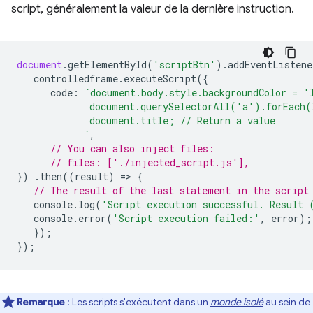
script, généralement la valeur de la dernière instruction.
document
.
getElementById
(
'scriptBtn'
).
addEventListene
controlledframe
.
executeScript
({
code
:
`document.body.style.backgroundColor = '
             document.querySelectorAll('a').forEach(
             document.title; // Return a value
            `
,
// You can also inject files:
// files: ['./injected_script.js'],
})
.
then
((
result
)
=
>
{
// The result of the last statement in the script
console
.
log
(
'Script execution successful. Result 
console
.
error
(
'Script execution failed:'
,
error
);
});
});
Remarque
: Les scripts s'exécutent dans un
monde isolé
au sein de