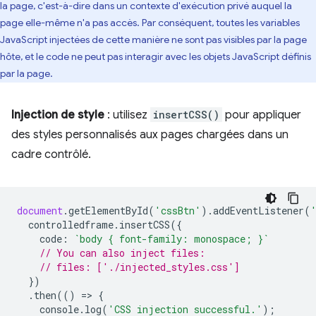
la page, c'est-à-dire dans un contexte d'exécution privé auquel la
page elle-même n'a pas accès. Par conséquent, toutes les variables
JavaScript injectées de cette manière ne sont pas visibles par la page
hôte, et le code ne peut pas interagir avec les objets JavaScript définis
par la page.
Injection de style
: utilisez
insertCSS()
pour appliquer
des styles personnalisés aux pages chargées dans un
cadre contrôlé.
document
.
getElementById
(
'cssBtn'
).
addEventListener
(
controlledframe
.
insertCSS
({
code
:
`body { font-family: monospace; }`
// You can also inject files:
// files: ['./injected_styles.css']
})
.
then
(()
=
>
{
console
.
log
(
'CSS injection successful.'
);