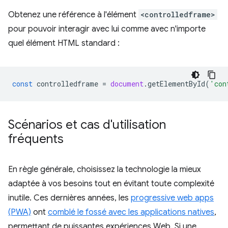
Obtenez une référence à l'élément
<controlledframe>
pour pouvoir interagir avec lui comme avec n'importe
quel élément HTML standard :
const
controlledframe
=
document
.
getElementById
(
'con
Scénarios et cas d'utilisation
fréquents
En règle générale, choisissez la technologie la mieux
adaptée à vos besoins tout en évitant toute complexité
inutile. Ces dernières années, les
progressive web apps
(PWA)
ont
comblé le fossé avec les applications natives
,
permettant de puissantes expériences Web. Si une