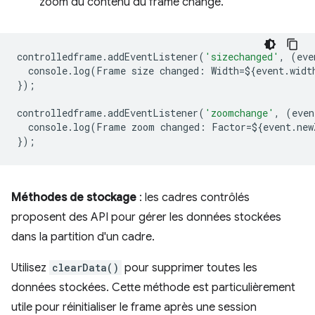
zoom du contenu du frame change.
controlledframe
.
addEventListener
(
'sizechanged'
,
(
eve
console
.
log
(
Frame
size
changed
:
Width
=
$
{
event
.
widt
});
controlledframe
.
addEventListener
(
'zoomchange'
,
(
even
console
.
log
(
Frame
zoom
changed
:
Factor
=
$
{
event
.
new
});
Méthodes de stockage
: les cadres contrôlés
proposent des API pour gérer les données stockées
dans la partition d'un cadre.
Utilisez
clearData()
pour supprimer toutes les
données stockées. Cette méthode est particulièrement
utile pour réinitialiser le frame après une session