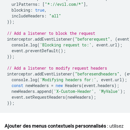
urlPatterns
:
[
"*://evil.com/*"
],
blocking
:
true
,
includeHeaders
:
"all"
});
// Add a listener to block the request
interceptor
.
addEventListener
(
"beforerequest"
,
(
event
console
.
log
(
'Blocking request to:'
,
event
.
url
);
event
.
preventDefault
();
});
// Add a listener to modify request headers
interceptor
.
addEventListener
(
"beforesendheaders"
,
(
e
console
.
log
(
'Modifying headers for:'
,
event
.
url
);
const
newHeaders
=
new
Headers
(
event
.
headers
);
newHeaders
.
append
(
'X-Custom-Header'
,
'MyValue'
);
event
.
setRequestHeaders
(
newHeaders
);
});
Ajouter des menus contextuels personnalisés
: utilisez