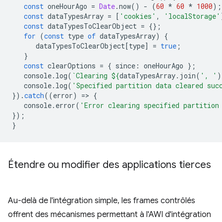
const
oneHourAgo
=
Date
.
now
()
-
(
60
*
60
*
1000
);
const
dataTypesArray
=
[
'cookies'
,
'localStorage'
const
dataTypesToClearObject
=
{};
for
(
const
type
of
dataTypesArray
)
{
dataTypesToClearObject
[
type
]
=
true
;
}
const
clearOptions
=
{
since
:
oneHourAgo
};
console
.
log
(
`Clearing 
${
dataTypesArray
.
join
(
', '
)
console
.
log
(
'Specified partition data cleared suc
}).
catch
((
error
)
=
>
{
console
.
error
(
'Error clearing specified partition
});
}
Étendre ou modifier des applications tierces
Au-delà de l'intégration simple, les frames contrôlés
offrent des mécanismes permettant à l'AWI d'intégration