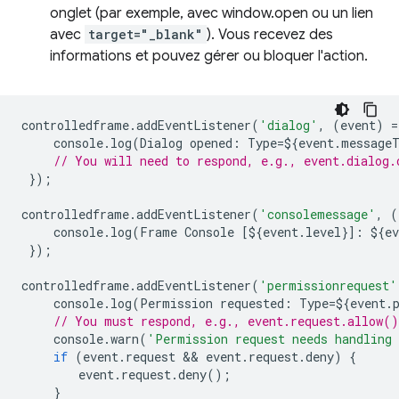
onglet (par exemple, avec window.open ou un lien
avec
target="_blank"
). Vous recevez des
informations et pouvez gérer ou bloquer l'action.
controlledframe
.
addEventListener
(
'dialog'
,
(
event
)
=
console
.
log
(
Dialog
opened
:
Type
=
$
{
event
.
message
// You will need to respond, e.g., event.dialog.
});
controlledframe
.
addEventListener
(
'consolemessage'
,
(
console
.
log
(
Frame
Console
[
$
{
event
.
level
}]
:
$
{
ev
});
controlledframe
.
addEventListener
(
'permissionrequest'
console
.
log
(
Permission
requested
:
Type
=
$
{
event
.
// You must respond, e.g., event.request.allow(
console
.
warn
(
'Permission request needs handling 
if
(
event
.
request
 && 
event
.
request
.
deny
)
{
event
.
request
.
deny
();
}