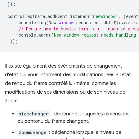
});
controlledframe
.
addEventListener
(
'newwindow'
,
(
event
console
.
log
(
New
window
requested
:
URL
=
$
{
event
.
ta
// Decide how to handle this, e.g., open in a ne
console
.
warn
(
'New window request needs handling 
});
Il existe également des événements de changement
d'état qui vous informent des modifications liées à l'état
de rendu du frame contrôlé lui-même, comme les
modifications de ses dimensions ou de son niveau de
zoom.
sizechanged
: déclenché lorsque les dimensions
du contenu du frame changent.
zoomchange
: déclenché lorsque le niveau de