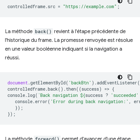
controlledframe
.
src
=
"https://example.com"
;
La méthode
back()
revient à l'étape précédente de
l'historique du frame. La promesse renvoyée est résolue
en une valeur booléenne indiquant si la navigation a
réussi.
document
.
getElementById
(
'backBtn'
).
addEventListener
(
controlledframe
.
back
().
then
((
success
)
=
>
{
console
.
log
(
`Back navigation 
${
success
?
'succeeded'
console
.
error
(
'Error during back navigation:'
,
er
});
});
La méthode
forward()
permet d'avancer d'une étape