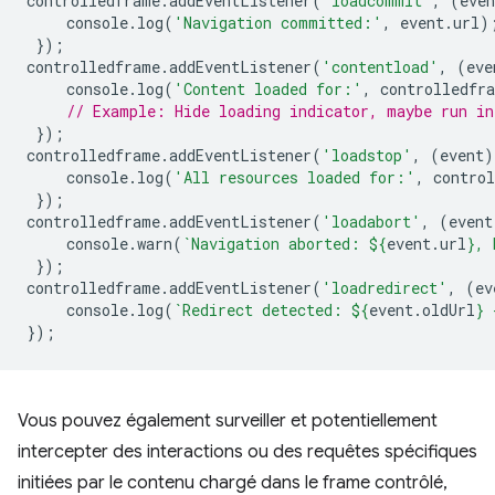
controlledframe
.
addEventListener
(
'loadcommit'
,
(
even
console
.
log
(
'Navigation committed:'
,
event
.
url
)
});
controlledframe
.
addEventListener
(
'contentload'
,
(
eve
console
.
log
(
'Content loaded for:'
,
controlledfr
// Example: Hide loading indicator, maybe run in
});
controlledframe
.
addEventListener
(
'loadstop'
,
(
event
)
console
.
log
(
'All resources loaded for:'
,
contro
});
controlledframe
.
addEventListener
(
'loadabort'
,
(
event
console
.
warn
(
`Navigation aborted: 
${
event
.
url
}
, 
});
controlledframe
.
addEventListener
(
'loadredirect'
,
(
ev
console
.
log
(
`Redirect detected: 
${
event
.
oldUrl
}
 
});
Vous pouvez également surveiller et potentiellement
intercepter des interactions ou des requêtes spécifiques
initiées par le contenu chargé dans le frame contrôlé,