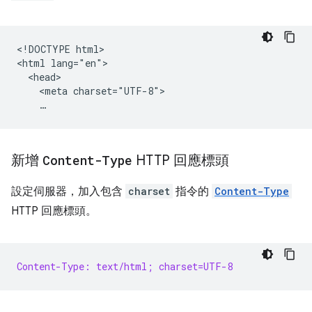
<!DOCTYPE html>

<html lang="en">

  <head>

    <meta charset="UTF-8">

新增
Content-Type
HTTP 回應標頭
設定伺服器，加入包含
charset
指令的
Content-Type
HTTP 回應標頭。
Content-Type: text/html; charset=UTF-8