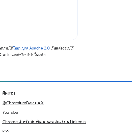
าตภายใต้
ใบอนุญาต Apache 2.0
เว้นแต่จะระบุไว้
racle และ/หรือบริษัทในเครือ
ติดตาม
@ChromiumDev บน X
YouTube
Chrome สำหรับนักพัฒนาซอฟต์แวร์บน LinkedIn
RSS