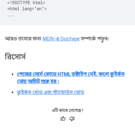
<!DOCTYPE html>

<html lang="en">

আরও তথ্যের জন্য
MDN-এ Doctype
সম্পর্কে পড়ুন।
রিসোর্স
পেজের সোর্স কোডে HTML ডক্টাইপ নেই, ফলে কুইর্কস
মোড অডিট শুরু হয়
।
কুইর্কস মোড এবং স্ট্যান্ডার্ডস মোড
এটি কাজে লেগেছে?