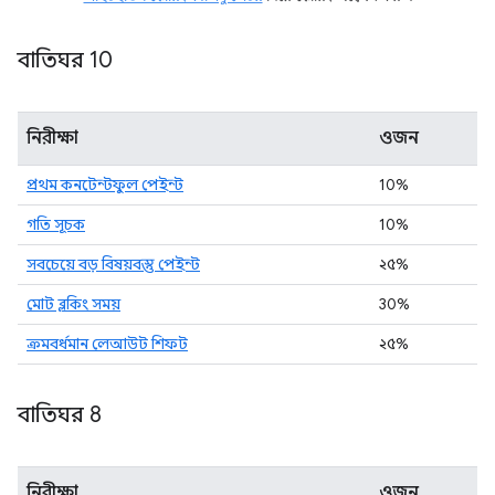
বাতিঘর 10
নিরীক্ষা
ওজন
প্রথম কনটেন্টফুল পেইন্ট
10%
গতি সূচক
10%
সবচেয়ে বড় বিষয়বস্তু পেইন্ট
২৫%
মোট ব্লকিং সময়
30%
ক্রমবর্ধমান লেআউট শিফট
২৫%
বাতিঘর 8
নিরীক্ষা
ওজন