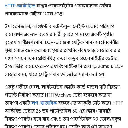
HTTP আর্কাইভে
বাস্তব ওয়েবসাইটের পারফরম্যান্স ডেটার
পারফরম্যান্স মেট্রিক্স থেকে প্রাপ্ত।
উদাহরণস্বরূপ, লার্জেস্ট কনটেন্টফুল পেইন্ট (LCP) পরিমাপ
করে যখন একজন ব্যবহারকারী বুঝতে পারে যে একটি পৃষ্ঠার
বৃহত্তম সামগ্রী দৃশ্যমান। LCP-এর জন্য মেট্রিক মান ব্যবহারকারীর
পৃষ্ঠা লোড শুরু করা এবং পৃষ্ঠার প্রাথমিক বিষয়বস্তু রেন্ডার করার
মধ্যে সময়কালের প্রতিনিধিত্ব করে। বাস্তব ওয়েবসাইটের ডেটার
উপর ভিত্তি করে, সেরা-পারফর্মিং সাইটগুলি প্রায় 1,220ms এ LCP
রেন্ডার করে, যাতে মেট্রিক মান 99 স্কোরে ম্যাপ করা হয়।
একটু গভীরে গেলে, লাইটহাউস স্কোরিং কার্ভ মডেল দুটি নিয়ন্ত্রণ
পয়েন্ট নির্ধারণ করতে HTTPArchive ডেটা ব্যবহার করে যা
তারপর একটি
লগ-স্বাভাবিক
বক্ররেখার আকৃতি সেট করে। HTTP
আর্কাইভ ডেটার 25 তম পার্সেন্টাইল 50 এর স্কোর (মাঝারি
নিয়ন্ত্রণ পয়েন্ট) হয়ে যায় এবং 8 তম পার্সেন্টাইল 90 (ভাল/সবুজ
নিয়ন্ত্রণ পয়েন্ট) স্কোরে পরিণত হয়। স্কোরিং কার্ভ প্লট অন্বেষণ