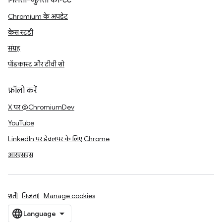
मिलता-जुलता कॉन्टेंट
Chromium के अपडेट
केस स्टडी
संग्रह
पॉडकास्ट और टीवी शो
फ़ॉलो करें
X पर @ChromiumDev
YouTube
LinkedIn पर डेवलपर के लिए Chrome
आरएसएस
शर्तें
निजता
Manage cookies