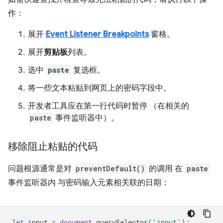
作：
展开
Event Listener Breakpoints
窗格。
展开
剪贴板
列表。
选中
paste
复选框。
将一些文本粘贴到网页上的密码字段中。
开发者工具应在第一行代码时暂停 （在相关的
paste
事件监听器中）。
移除阻止粘贴的代码
问题根源通常是对
preventDefault()
的调用 在
paste
事件监听器内 与密码输入元素相关联的日期：
let
input
=
document
.
querySelector
(
'input'
);