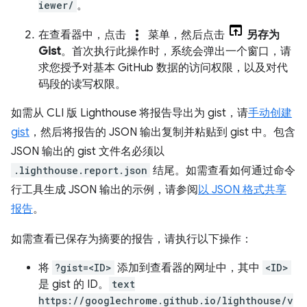
iewer/
。
more_vert
在查看器中，点击
菜单，然后点击
另存为
Gist
。首次执行此操作时，系统会弹出一个窗口，请
求您授予对基本 GitHub 数据的访问权限，以及对代
码段的读写权限。
如需从 CLI 版 Lighthouse 将报告导出为 gist，请
手动创建
gist
，然后将报告的 JSON 输出复制并粘贴到 gist 中。包含
JSON 输出的 gist 文件名必须以
.lighthouse.report.json
结尾。如需查看如何通过命令
行工具生成 JSON 输出的示例，请参阅
以 JSON 格式共享
报告
。
如需查看已保存为摘要的报告，请执行以下操作：
将
?gist=<ID>
添加到查看器的网址中，其中
<ID>
是 gist 的 ID。
text
https://googlechrome.github.io/lighthouse/v