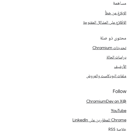
مساهمة
الإبلاغ عن خطأ
الاطّلاع على المشاكل المفتوحة
محتوى ذو صلة
تحديثات Chromium
دراسات الحالة
الأرشيف
ملفات البودكاست والعروض
Follow
@ChromiumDev on X
YouTube
Chrome للمطوّرين على LinkedIn
خلاصة RSS