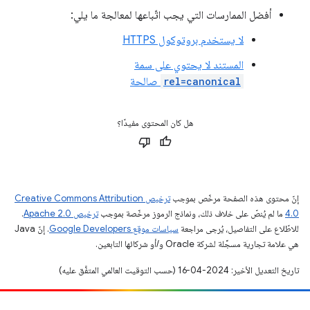
أفضل الممارسات التي يجب اتّباعها لمعالجة ما يلي:
لا يستخدم بروتوكول HTTPS
المستند لا يحتوي على سمة
rel=canonical
صالحة
هل كان المحتوى مفيدًا؟
إنّ محتوى هذه الصفحة مرخّص بموجب
ترخيص Creative Commons Attribution
4.0‏
ما لم يُنصّ على خلاف ذلك، ونماذج الرموز مرخّصة بموجب
ترخيص Apache 2.0‏
.
للاطّلاع على التفاصيل، يُرجى مراجعة
سياسات موقع Google Developers‏
. إنّ Java
هي علامة تجارية مسجَّلة لشركة Oracle و/أو شركائها التابعين.
تاريخ التعديل الأخير: 2024-04-16 (حسب التوقيت العالمي المتفَّق عليه)