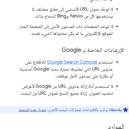
لا توجّه عنوان URL الأساسي إلى نطاق مختلف. لا
يستخدمها كل من Yahoo وBing للسماح بذلك.
لا توجّه الصفحات ذات المستوى الأدنى إلى الصفحة الجذر
للموقع الإلكتروني ما لم يكن محتواها الشيء نفسه.
الإرشادات الخاصة بـ Google
استخدام
Google Search Console
للاطّلاع على
عناوين URL التي يعتبرها محرك بحث Google أساسية
أو مكرّرة على مستوى كامل موقعك.
لا تستخدم أداة إزالة عناوين URL من Google لأغراض
تحديد العنوان. إزالة
جميع
النُسخ لعنوان URL من البحث.
ملاحظة:
نرحّب بالاقتراحات لمحرّكات البحث الأخرى.
تعديل هذه الصفحة
الموارد