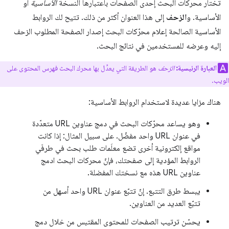
تختار محركات البحث إحدى الصفحات باعتبارها النسخة
الأساسية
أو
الأساسية. و
الزحف
إلى هذا العنوان أكثر من ذلك. تتيح لك الروابط
الأساسية الصالحة إعلام محرّكات البحث إصدار الصفحة المطلوب الزحف
إليه وعرضه للمستخدمين في نتائج البحث.
العبارة الرئيسية:
الزحف
هو الطريقة التي يعدِّل بها محرك البحث فهرس المحتوى على
الويب.
هناك مزايا عديدة لاستخدام الروابط الأساسية:
وهو يساعد محرّكات البحث في دمج عناوين URL متعدّدة
في عنوان URL واحد مفضّل. على سبيل المثال: إذا كانت
مواقع إلكترونية أخرى تضع معلَمات طلب بحث في طرفَي
الروابط المؤدية إلى صفحتك، فإنّ محركات البحث ادمج
عناوين URL هذه مع نسختك المفضلة.
يبسط طرق التتبع. إنّ تتبّع عنوان URL واحد أسهل من
تتبّع العديد من العناوين.
يحسّن ترتيب الصفحات للمحتوى المقتبس من خلال دمج