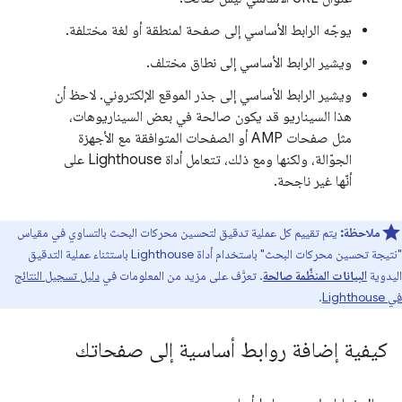
يوجّه الرابط الأساسي إلى صفحة لمنطقة أو لغة مختلفة.
ويشير الرابط الأساسي إلى نطاق مختلف.
ويشير الرابط الأساسي إلى جذر الموقع الإلكتروني. لاحظ أن
هذا السيناريو قد يكون صالحة في بعض السيناريوهات،
مثل صفحات AMP أو الصفحات المتوافقة مع الأجهزة
الجوّالة، ولكنها ومع ذلك، تتعامل أداة Lighthouse على
أنّها غير ناجحة.
ملاحظة:
يتم تقييم كل عملية تدقيق لتحسين محركات البحث بالتساوي في مقياس
"نتيجة تحسين محركات البحث" باستخدام أداة Lighthouse باستثناء عملية التدقيق
اليدوية
البيانات المنظَّمة صالحة
. تعرَّف على مزيد من المعلومات في
دليل تسجيل النتائج
في Lighthouse
.
كيفية إضافة روابط أساسية إلى صفحاتك