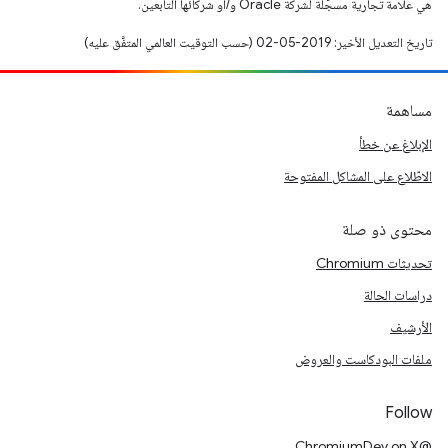
هي علامة تجارية مسجَّلة لشركة Oracle و/أو شركائها التابعين.
تاريخ التعديل الأخير: 2019-05-02 (حسب التوقيت العالمي المتفَّق عليه)
مساهمة
الإبلاغ عن خطأ
الاطّلاع على المشاكل المفتوحة
محتوى ذو صلة
تحديثات Chromium
دراسات الحالة
الأرشيف
ملفات البودكاست والعروض
Follow
@ChromiumDev on X