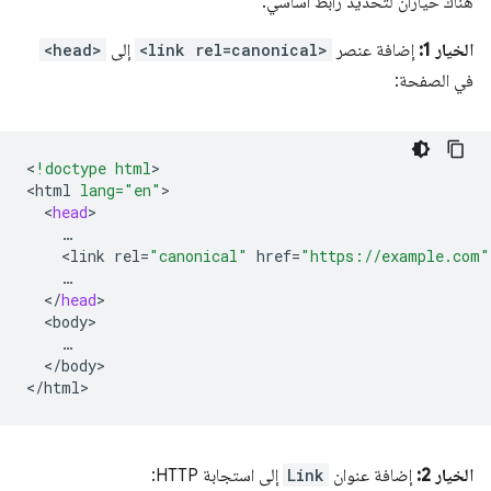
هناك خياران لتحديد رابط أساسي.
الخيار 1:
إضافة عنصر
<link rel=canonical>
إلى
<head>
في الصفحة:
<
!doctype html
>

<
html
lang="en"
<
head
<
link
rel
=
"canonical"
href
=
"https://example.com"
<
/
head
<
body
<
/
body
>

<
/
html
الخيار 2:
إضافة عنوان
Link
إلى استجابة HTTP: