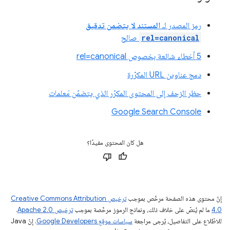
رمز المصدر لـ
المستند لا يتضمن تدقيق
rel=canonical
صالح
5 أخطاء شائعة بخصوص rel=canonical
دمج عناوين URL المكرّرة
حظر الزحف إلى المحتوى المكرّر الذي يتضمّن مَعلمات
Google Search Console
هل كان المحتوى مفيدًا؟
إنّ محتوى هذه الصفحة مرخّص بموجب
ترخيص Creative Commons Attribution
4.0‏
ما لم يُنصّ على خلاف ذلك، ونماذج الرموز مرخّصة بموجب
ترخيص Apache 2.0‏
.
للاطّلاع على التفاصيل، يُرجى مراجعة
سياسات موقع Google Developers‏
. إنّ Java