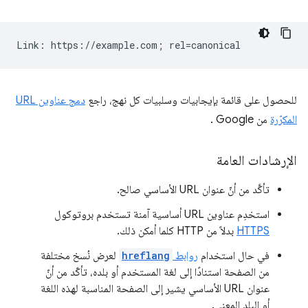
للحصول على قائمة بإيجابيات وسلبيات كل نهج، راجع
دمج عناوين URL
المكرّرة
من Google .
الإرشادات العامة
تأكَّد من أنّ عنوان URL الأساسي صالح.
استخدِم عناوين URL أساسية آمنة تستخدم بروتوكول
HTTPS
بدلاً من HTTP كلما أمكن ذلك.
في حال استخدام
روابط
hreflang
لعرض نُسخ مختلفة
من الصفحة استنادًا إلى لغة المستخدم أو بلده، تأكّد من أنّ
عنوان URL الأساسي يشير إلى الصفحة المناسبة لهذه اللغة
أو البلد المعني.