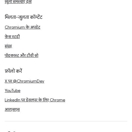
खुली समस्याएं देखें
मिलता-जुलता कॉन्टेंट
Chromium के अपडेट
केस स्टडी
संग्रह
पॉडकास्ट और टीवी शो
फ़ॉलो करें
X पर @ChromiumDev
YouTube
LinkedIn पर डेवलपर के लिए Chrome
आरएसएस