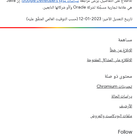
للاطّلاع على التفاصيل، يُرجى مراجعة
سياسات موقع Google Developers‏
. إنّ Java
هي علامة تجارية مسجَّلة لشركة Oracle و/أو شركائها التابعين.
تاريخ التعديل الأخير: 2023-01-12 (حسب التوقيت العالمي المتفَّق عليه)
مساهمة
الإبلاغ عن خطأ
الاطّلاع على المشاكل المفتوحة
محتوى ذو صلة
تحديثات Chromium
دراسات الحالة
الأرشيف
ملفات البودكاست والعروض
Follow