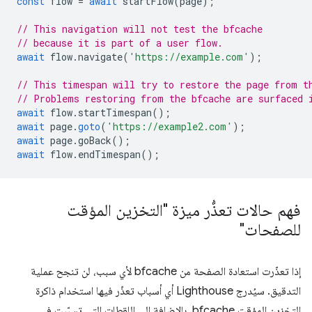
const
flow
=
await
startFlow
(
page
);
// This navigation will not test the bfcache
// because it is part of a user flow.
await
flow
.
navigate
(
'https://example.com'
);
// This timespan will try to restore the page from t
// Problems restoring from the bfcache are surfaced 
await
flow
.
startTimespan
();
await
page
.
goto
(
'https://example2.com'
);
await
page
.
goBack
();
await
flow
.
endTimespan
();
فهم حالات تعذُّر ميزة "التخزين المؤقت
للصفحات"
إذا تعذّرت استعادة الصفحة من bfcache لأي سبب، لن تنجح عملية
التدقيق. سيُدرج Lighthouse أي أسباب تعذّر فيها استخدام ذاكرة
التخزين المؤقت bfcache، بالإضافة إلى اللقطات التي تسبّبت في