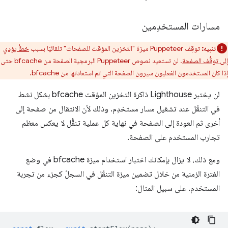
مسارات المستخدِمين
تنبيه:
توقِف Puppeteer ميزة "التخزين المؤقت للصفحات" تلقائيًا بسبب
خطأ يؤدي
إلى توقُّف الصفحة
. لن تستعيد نصوص Puppeteer البرمجية الصفحة من bfcache حتى
إذا كان المستخدمون الفعليون سيرون الصفحة التي تم استعادتها من bfcache.
لن يختبر Lighthouse ذاكرة التخزين المؤقت bfcache بشكل نشط
في التنقّل عند تشغيل مسار مستخدِم. وذلك لأن الانتقال من صفحة إلى
أخرى ثم العودة إلى الصفحة في نهاية كل عملية تنقُّل لا يعكس معظم
تجارب المستخدم على الصفحة.
ومع ذلك، لا يزال بإمكانك اختبار استخدام ميزة bfcache في وضع
الفترة الزمنية من خلال تضمين ميزة التنقّل في السجلّ كجزء من تجربة
المستخدم. على سبيل المثال: