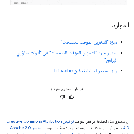
الموارد
ميزة "التخزين المؤقت للصفحات"
اختبار ميزة "التخزين المؤقت للصفحات" في "أدوات مطوّري
البرامج"
رمز المصدر لعملية تدقيق bfcache
هل كان المحتوى مفيدًا؟
إنّ محتوى هذه الصفحة مرخّص بموجب
ترخيص Creative Commons Attribution
4.0‏
ما لم يُنصّ على خلاف ذلك، ونماذج الرموز مرخّصة بموجب
ترخيص Apache 2.0‏
.