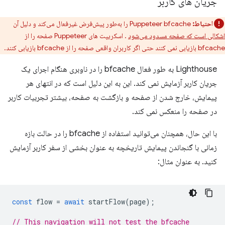
جریان های کاربر
احتیاط:
Puppeteer bfcache را به‌طور پیش‌فرض غیرفعال می‌کند و دلیل آن
اشکالی است که صفحه مسدود می‌شود
. اسکریپت های Puppeteer صفحه را از
bfcache بازیابی نمی کنند حتی اگر کاربران واقعی صفحه را از bfcache بازیابی کنند.
Lighthouse به طور فعال bfcache را در ناوبری هنگام اجرای یک
جریان کاربر آزمایش نمی کند. این به این دلیل است که در انتهای هر
پیمایش، خارج شدن از صفحه و بازگشت به صفحه، بیشتر تجربیات کاربر
در صفحه را منعکس نمی کند.
با این حال، همچنان می‌توانید استفاده از bfcache را در حالت بازه
زمانی با گنجاندن پیمایش تاریخچه به عنوان بخشی از سفر کاربر آزمایش
کنید. به عنوان مثال:
const
flow
=
await
startFlow
(
page
);
// This navigation will not test the bfcache