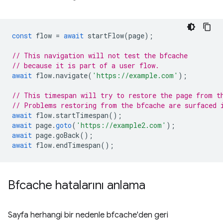
const
flow
=
await
startFlow
(
page
);
// This navigation will not test the bfcache
// because it is part of a user flow.
await
flow
.
navigate
(
'https://example.com'
);
// This timespan will try to restore the page from t
// Problems restoring from the bfcache are surfaced 
await
flow
.
startTimespan
();
await
page
.
goto
(
'https://example2.com'
);
await
page
.
goBack
();
await
flow
.
endTimespan
();
Bfcache hatalarını anlama
Sayfa herhangi bir nedenle bfcache'den geri