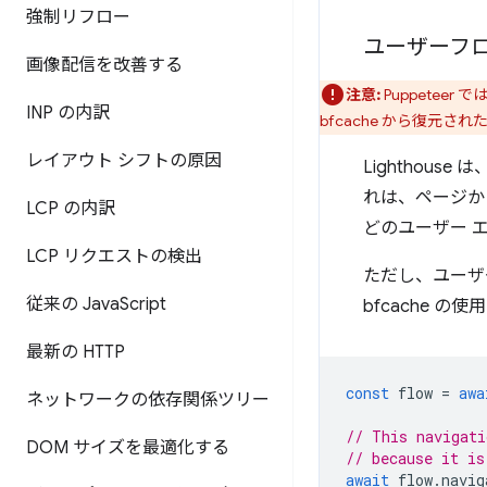
強制リフロー
ユーザーフ
画像配信を改善する
注意:
Puppeteer で
INP の内訳
bfcache から復元さ
レイアウト シフトの原因
Lighthou
れは、ページか
LCP の内訳
どのユーザー 
LCP リクエストの検出
ただし、ユーザ
従来の Java
Script
bfcache 
最新の HTTP
const
flow
=
awa
ネットワークの依存関係ツリー
// This navigati
DOM サイズを最適化する
// because it is
await
flow
.
navig