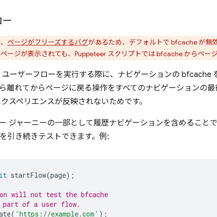
ロー
は、
ページがフリーズするバグ
があるため、デフォルトで bfcache 
れたページが表示されても、Puppeteer スクリプトでは bfcache から
se は、ユーザーフローを実行する際に、ナビゲーションの bfcac
ら離れてからページに戻る操作をすべてのナビゲーションの最
エクスペリエンスが反映されないためです。
ー ジャーニーの一部として履歴ナビゲーションを含めることで
の使用を引き続きテストできます。例:
it
startFlow
(
page
);
on will not test the bfcache
 part of a user flow.
ate
(
'https://example.com'
);