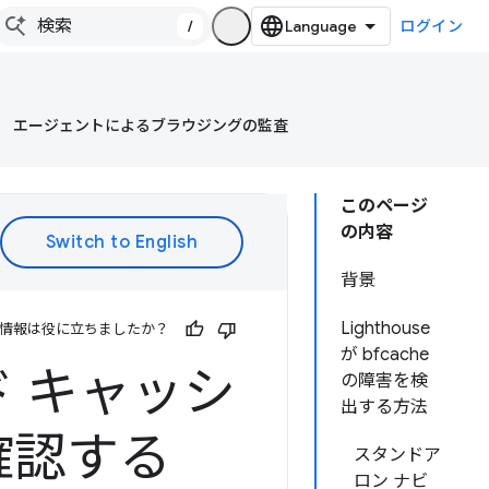
/
ログイン
エージェントによるブラウジングの監査
このページ
の内容
背景
Lighthouse
情報は役に立ちましたか？
が bfcache
 キャッシ
の障害を検
出する方法
確認する
スタンドア
ロン ナビ