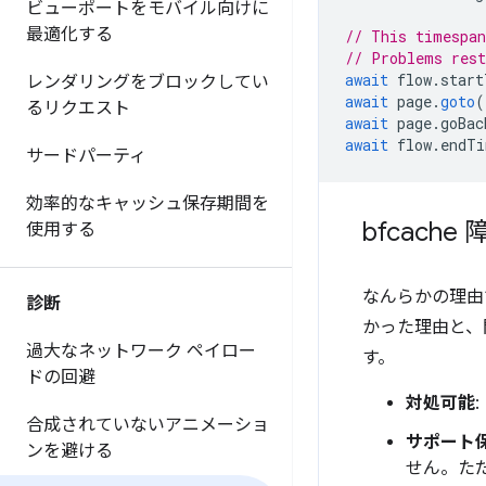
ビューポートをモバイル向けに
最適化する
// This timespan
// Problems rest
await
flow
.
start
レンダリングをブロックしてい
await
page
.
goto
(
るリクエスト
await
page
.
goBac
await
flow
.
endTi
サードパーティ
効率的なキャッシュ保存期間を
bfcach
使用する
なんらかの理由で
診断
かった理由と、問
過大なネットワーク ペイロー
す。
ドの回避
対処可能
合成されていないアニメーショ
サポート
ンを避ける
せん。ただ