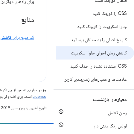
انتقال کوچک است
برای راه‌های دیگر ب
CSS را کوچک کنید
منابع
جاوا اسکریپت را کوچک کنید
کد منبع برای
کاهش م
کار نخ اصلی را به حداقل برسانید
کاهش زمان اجرای جاوا اسکریپت
CSS استفاده نشده را حذف کنید
علامت‌ها و معیارهای زمان‌بندی کاربر
جز در مواردی که غیر از این ذک
License
است. برای اطلاع از جز
معیارهای بازنشسته
تاریخ آخرین به‌روزرسانی 2019-05-02 به‌وقت ساعت هماهنگ جهانی.
زمان تعامل
اولین رنگ معنی دار