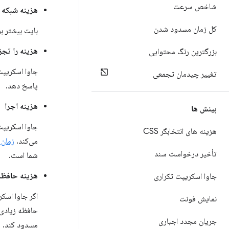
شاخص سرعت
هزینه شبکه
کل زمان مسدود شدن
بایت بیشتر بر
هزینه را تجز
بزرگترین رنگ محتوایی
جاوا اسکریپت
تغییر چیدمان تجمعی
پاسخ دهد.
هزینه اجرا
بینش ها
جاوا اسکریپت 
هزینه های انتخابگر CSS
می‌کند،
زمان 
تأخیر درخواست سند
شما است.
هزینه حافظه
جاوا اسکریپت تکراری
اگر جاوا اسک
نمایش فونت
حافظه زیادی 
جریان مجدد اجباری
مسدود کند.