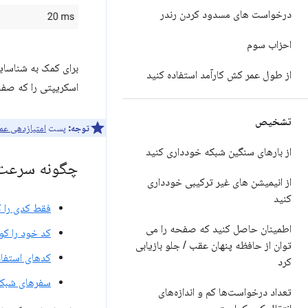
درخواست های مسدود کردن رندر
احزاب سوم
از طول عمر کش کارآمد استفاده کنید
اسکریپتی را که صفح
تشخیص
توجه:
پست
امتیازدهی عملکرد use
از بارهای سنگین شبکه خودداری کنید
چگونه سرعت ا
از انیمیشن های غیر ترکیبی خودداری
کنید
فقط کدی را که
اطمینان حاصل کنید که صفحه را می
کد خود را ک
توان از حافظه پنهان عقب
/
جلو بازیابی
کدهای استفاد
کرد
سفرهای شبکه را با
تعداد درخواست‌ها کم و اندازه‌های