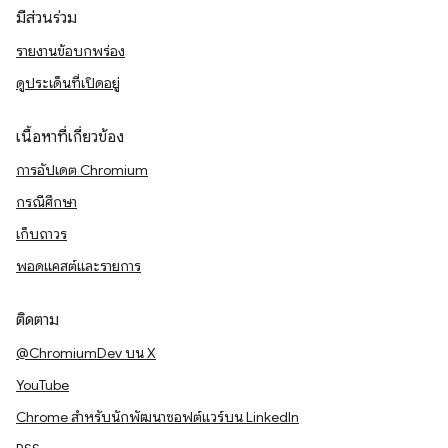
มีส่วนร่วม
รายงานข้อบกพร่อง
ดูประเด็นที่เปิดอยู่
เนื้อหาที่เกี่ยวข้อง
การอัปเดต Chromium
กรณีศึกษา
เก็บถาวร
พอดแคสต์และรายการ
ติดตาม
@ChromiumDev บน X
YouTube
Chrome สำหรับนักพัฒนาซอฟต์แวร์บน LinkedIn