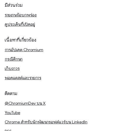
มีส่วนร่วม
รายงานข้อบกพร่อง
ดูประเด็นที่เปิดอยู่
เนื้อหาที่เกี่ยวข้อง
การอัปเดต Chromium
กรณีศึกษา
เก็บถาวร
พอดแคสต์และรายการ
ติดตาม
@ChromiumDev บน X
YouTube
Chrome สำหรับนักพัฒนาซอฟต์แวร์บน LinkedIn