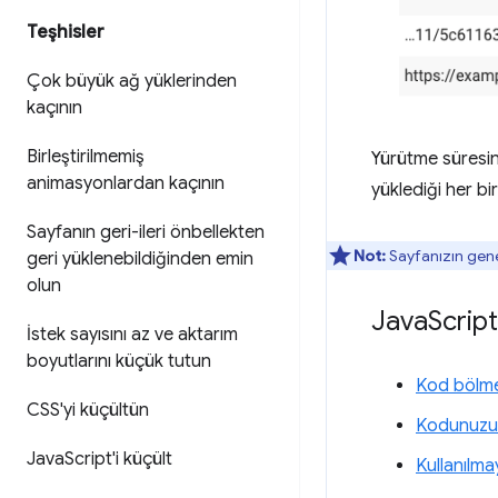
Teşhisler
Çok büyük ağ yüklerinden
kaçının
Birleştirilmemiş
Yürütme süresin
animasyonlardan kaçının
yüklediği her b
Sayfanın geri-ileri önbellekten
Not:
Sayfanızın gene
geri yüklenebildiğinden emin
olun
Java
Scrip
İstek sayısını az ve aktarım
boyutlarını küçük tutun
Kod bölme 
CSS'yi küçültün
Kodunuzu k
Java
Script'i küçült
Kullanılma