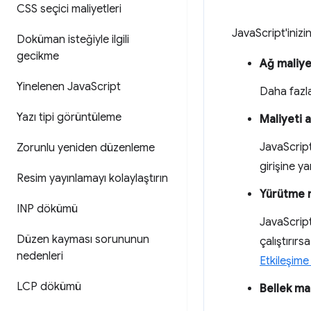
CSS seçici maliyetleri
JavaScript'inizi
Doküman isteğiyle ilgili
gecikme
Ağ maliye
Yinelenen Java
Script
Daha fazla
Yazı tipi görüntüleme
Maliyeti 
JavaScript,
Zorunlu yeniden düzenleme
girişine y
Resim yayınlamayı kolaylaştırın
Yürütme m
INP dökümü
JavaScript
Düzen kayması sorununun
çalıştırırs
nedenleri
Etkileşime
LCP dökümü
Bellek mal