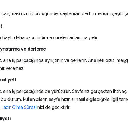
n çalışması uzun sürdüğünde, sayfanızın performansını çeşitli şe
ti
 bayt, daha uzun indirme süreleri anlamına gelir.
ayrıştırma ve derleme
 ana iş parçacığında ayrıştırılır ve derlenir. Ana ileti dizisi me
anıt veremez.
aliyeti
, ana iş parçacığında da yürütülür. Sayfanız gerçekten ihtiya
a bu durum, kullanıcıların sayfa hızınızı nasıl algıladığıyla ilgili te
 Hazır Olma Süresi
'nizi de geciktirir.
iyeti