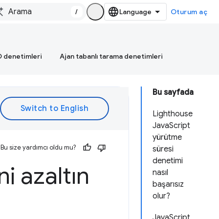
/
Oturum aç
 denetimleri
Ajan tabanlı tarama denetimleri
Bu sayfada
Lighthouse
JavaScript
yürütme
Bu size yardımcı oldu mu?
süresi
denetimi
i azaltın
nasıl
başarısız
olur?
JavaScript