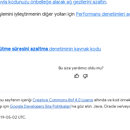
ıyla kodunuzu önbelleğe alarak ağ gezilerini azaltın
.
emini iyileştirmenin diğer yolları için
Performans denetimleri aç
ütme süresini azaltma
denetiminin kaynak kodu
Bu size yardımcı oldu mu?
 bu sayfanın içeriği
Creative Commons Atıf 4.0 Lisansı
altında ve kod örnek
gi için
Google Developers Site Politikaları
'na göz atın. Java, Oracle ve/veya s
019-05-02 UTC.