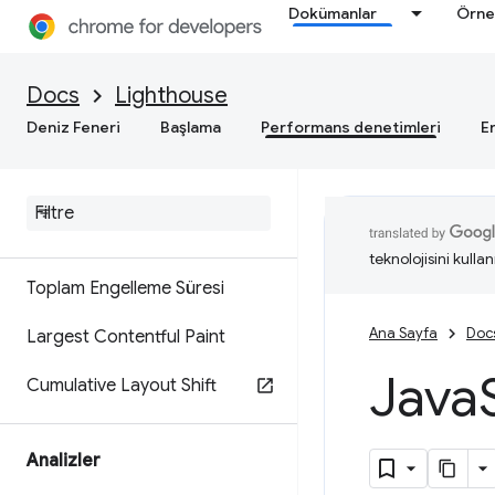
Dokümanlar
Örne
Performans denetimleri
Puanlama
Docs
Lighthouse
Deniz Feneri
Başlama
Performans denetimleri
Er
Metrikler
İlk Zengin İçerikli Boyama
Hız Endeksi
teknolojisini kullan
Toplam Engelleme Süresi
Ana Sayfa
Doc
Largest Contentful Paint
Java
Cumulative Layout Shift
Analizler