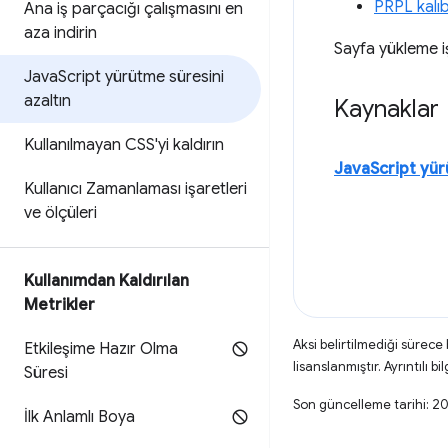
PRPL kalıb
Ana iş parçacığı çalışmasını en
aza indirin
Sayfa yükleme işl
Java
Script yürütme süresini
azaltın
Kaynaklar
Kullanılmayan CSS'yi kaldırın
JavaScript yür
Kullanıcı Zamanlaması işaretleri
ve ölçüleri
Kullanımdan Kaldırılan
Metrikler
Aksi belirtilmediği sürece
Etkileşime Hazır Olma
lisanslanmıştır. Ayrıntılı bil
Süresi
Son güncelleme tarihi: 2
İlk Anlamlı Boya