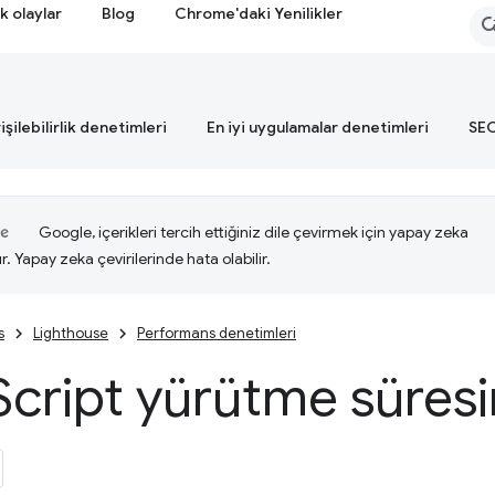
k olaylar
Blog
Chrome'daki Yenilikler
işilebilirlik denetimleri
En iyi uygulamalar denetimleri
SEO
Google, içerikleri tercih ettiğiniz dile çevirmek için yapay zeka
ır. Yapay zeka çevirilerinde hata olabilir.
s
Lighthouse
Performans denetimleri
Script yürütme süresin