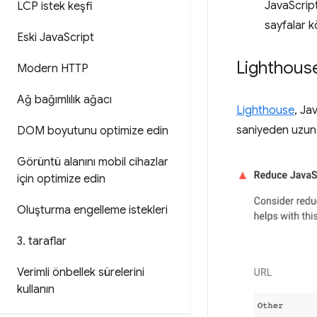
JavaScript
LCP istek keşfi
sayfalar k
Eski Java
Script
Lighthous
Modern HTTP
Ağ bağımlılık ağacı
Lighthouse
, Ja
saniyeden uzun
DOM boyutunu optimize edin
Görüntü alanını mobil cihazlar
için optimize edin
Oluşturma engelleme istekleri
3
.
taraflar
Verimli önbellek sürelerini
kullanın