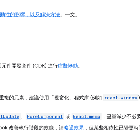
互動性的影響，以及解決方法
」一文。
件開發套件 (CDK) 進行
虛擬捲動
。
重複的元素，建議使用「視窗化」程式庫 (例如
react-window
ntUpdate
、
PureComponent
或
React.memo
，盡量減少不必
ook 改善執行階段的效能，請
略過效果
，但某些相依性已變更時