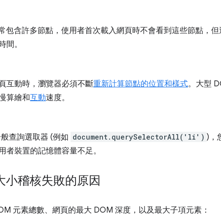
構通常包含許多節點，使用者首次載入網頁時不會看到這些節點，
時間。
頁互動時，瀏覽器必須不斷
重新計算節點的位置和樣式
。大型 
慢算繪和
互動
速度。
使用一般查詢選取器 (例如
document.querySelectorAll('li')
)
用者裝置的記憶體容量不足。
DOM 大小稽核失敗的原因
OM 元素總數、網頁的最大 DOM 深度，以及最大子項元素：