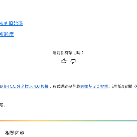
稽核的原始碼
複雜度
這對你有幫助嗎？
用
創用 CC 姓名標示 4.0 授權
，程式碼範例則為
阿帕契 2.0 授權
。詳情請參閱《
間)。
相關內容