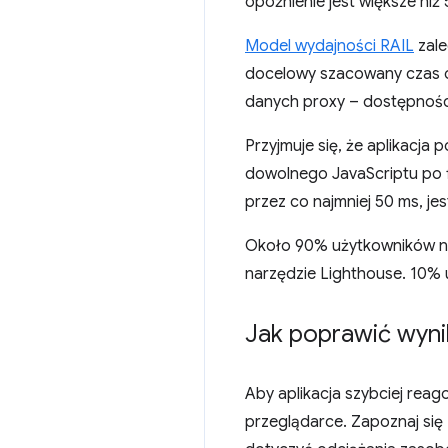
opóźnienie jest większe ni
Model wydajności RAIL
zale
docelowy szacowany czas o
danych proxy – dostępności
Przyjmuje się, że aplikacja
dowolnego JavaScriptu po fi
przez co najmniej 50 ms, je
Około 90% użytkowników na
narzędzie Lighthouse. 10%
Jak poprawić wyn
Aby aplikacja szybciej rea
przeglądarce. Zapoznaj się 