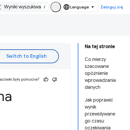
/
Zaloguj się
Na tej stronie
Co mierzy
szacowane
opóźnienie
kazówki były pomocne?
wprowadzania
danych
na
Jak poprawić
wynik
przewidywane
go czasu
oczekiwania