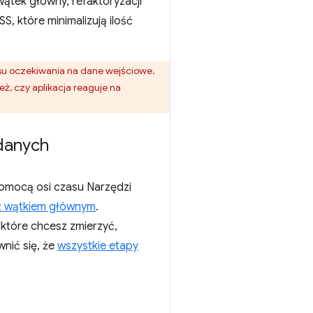
ątek główny, refaktoryzacji
, które minimalizują ilość
su oczekiwania na dane wejściowe.
eż, czy aplikacja reaguje na
danych
omocą osi czasu Narzędzi
 z wątkiem głównym
.
które chcesz zmierzyć,
nić się, że
wszystkie etapy