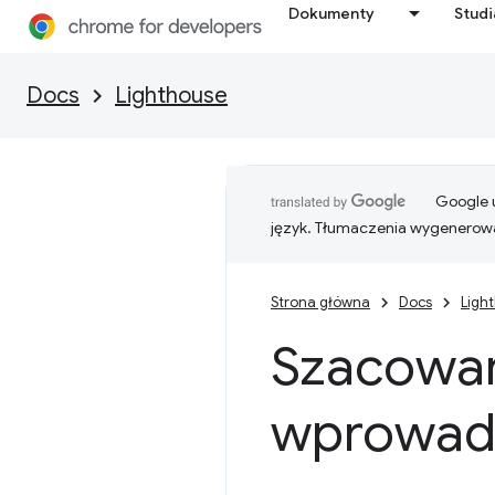
Dokumenty
Stud
Docs
Lighthouse
Google u
język. Tłumaczenia wygenerowa
Strona główna
Docs
Ligh
Szacowan
wprowad