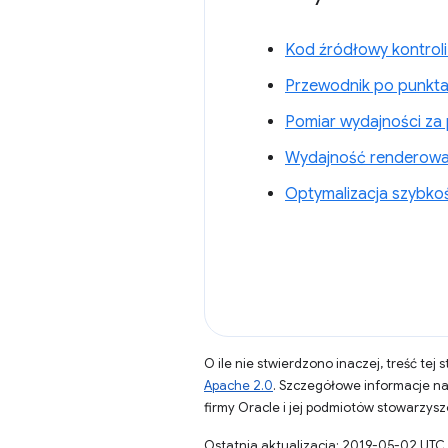
Kod źródłowy kontrol
Przewodnik po punktac
Pomiar wydajności z
Wydajność renderowa
Optymalizacja szybko
O ile nie stwierdzono inaczej, treść tej 
Apache 2.0
. Szczegółowe informacje n
firmy Oracle i jej podmiotów stowarzys
Ostatnia aktualizacja: 2019-05-02 UTC.