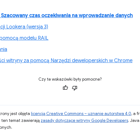
i
Szacowany czas oczekiwania na wprowadzanie danych
ji Lookera (wersja 3)
a pomocą modelu RAIL
nia
ści witryny za pomocą Narzędzi deweloperskich w Chrome
Czy te wskazówki były pomocne?
strony jest objęta
licencją Creative Commons – uznanie autorstwa 4.0
, a 
a ten temat zawierają
zasady dotyczące witryny Google Developers
. Jav
zonych.