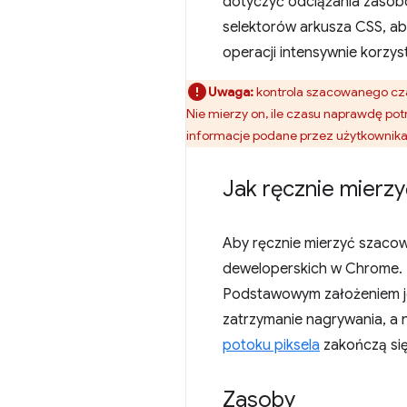
dotyczyć odciążania zasobó
selektorów arkusza CSS, aby
operacji intensywnie korzys
Uwaga:
kontrola szacowanego cza
Nie mierzy on, ile czasu naprawdę pot
informacje podane przez użytkownika
Jak ręcznie mier
Aby ręcznie mierzyć szaco
deweloperskich w Chrome. 
Podstawowym założeniem jes
zatrzymanie nagrywania, a 
potoku piksela
zakończą się
Zasoby