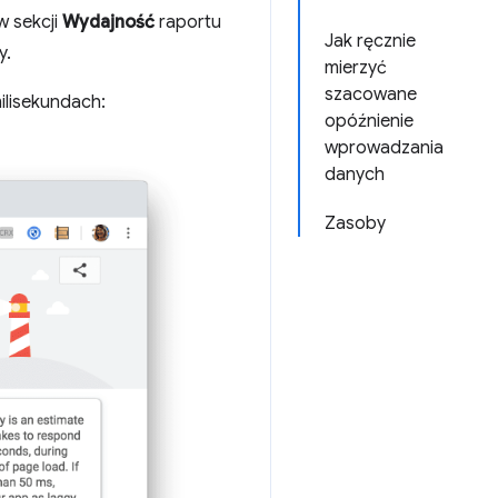
w sekcji
Wydajność
raportu
Jak ręcznie
y.
mierzyć
szacowane
ilisekundach:
opóźnienie
wprowadzania
danych
Zasoby