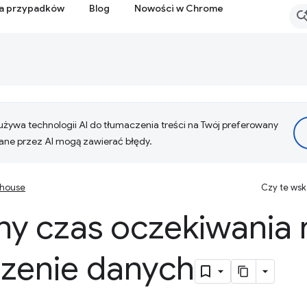
ia przypadków
Blog
Nowości w Chrome
żywa technologii AI do tłumaczenia treści na Twój preferowany
ne przez AI mogą zawierać błędy.
thouse
Czy te ws
y czas oczekiwania 
zenie danych