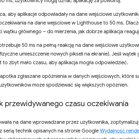
ż 50 ms, użytkownicy mogą uznać aplikację za powolną.
ca, aby aplikacje odpowiadały na dane wejściowe użytkownik
czekiwania na dane wejściowe w Lighthouse to 50 ms. Dlacz
 wątku głównego – do mierzenia, jak dobrze aplikacja reaguj
 potrzebuje 50 ms na pełną reakcję na dane wejściowe użytko
zyczne umieszczenie nowych pikseli na ekranie). Jeśli wątek
st to zbyt mało czasu, aby aplikacja mogła odpowiedzieć.
potka zgłaszane opóźnienia w danych wejściowych, które s
 użytkowników może spodziewać się większych opóźnień.
ik przewidywanego czasu oczekiwania
gowała na dane wprowadzane przez użytkownika, zoptymalizuj
z serią technik opisanych na stronie Google
Wydajność rend