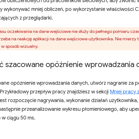
w obliczeniowych od pracowników sieciowych, aby zwolnić w
 wykonywać mniej obliczeń, po wykorzystanie właściwości CSS
tających z przeglądarki.
su oczekiwania na dane wejściowe nie służy do pełnego pomiaru cza
rzeba na reakcję aplikacji na dane wejściowe użytkownika. Nie mierzy t
 w sposób wizualny.
zyć szacowane opóźnienie wprowadzania 
wane opóźnienie wprowadzania danych, utwórz nagranie za p
Przykładowy przepływ pracy znajdziesz w sekcji
Mniej pracy
t rozpoczęcie nagrywania, wykonanie działań użytkownika, 
następnie przeanalizowanie wykresu płomieniowego, aby upew
 w ciągu 50 ms.