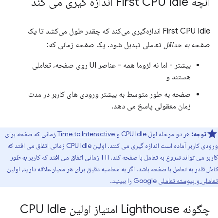
آنچه First CPU Idle اندازه گیری می کند
First CPU Idle اندازه‌گیری می‌کند که چقدر طول می‌کشد تا یک
صفحه
به حداقل
تعاملی تبدیل شود. یک صفحه زمانی که:
بیشتر - اما نه لزوما همه - عناصر UI روی صفحه، تعاملی
هستند و
صفحه به طور متوسط ​​به بیشتر ورودی های کاربر در مدت
زمان معقولی پاسخ می دهد.
توجه:
هر دو مرحله اول CPU Idle و
Time to Interactive
زمانی که صفحه برای
ورودی کاربر آماده است اندازه گیری می کنند. اولین CPU Idle زمانی اتفاق می افتد که
کاربر می تواند
شروع
به تعامل با صفحه کند. TTI زمانی اتفاق می افتد که کاربر
به طور
کامل
قادر به تعامل با صفحه باشد. اگر به محاسبه دقیق برای هر معیار علاقه دارید،
اولین
تعاملی و پیوسته تعاملی
Google را ببینید.
چگونه Lighthouse امتیاز اولین CPU Idle