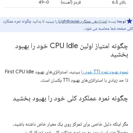
بالای 6.5
قرمز (آهسته)
0–49
توجه:
پست
امتیازدهی عملکرد Lighthouse
را ببینید تا بدانید چگونه نمره عملکرد
کلی صفحه شما محاسبه می شود.
چگونه امتیاز اولین CPU Idle خود را بهبود
بخشید
نحوه بهبود نمره TTI خود را
ببینید. استراتژی‌های بهبود First CPU Idle
تا حد زیادی با استراتژی‌های بهبود TTI یکسان است.
چگونه نمره عملکرد کلی خود را بهبود بخشید
مگر اینکه دلیل خاصی برای تمرکز روی یک معیار خاص داشته باشید،
معمولاً بهتر است روی بهبود نمره عملکرد کلی خود تمرکز کنید.