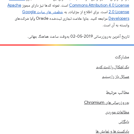
Commons Attribution 4.0 License
است. نمونه کدها نیز دارای مجوز
Apache
2.0 License
است. برای اطلاع از جزئیات، به
خطمشی‌های سایت Google
Developers‏
مراجعه کنید. جاوا علامت تجاری ثبت‌شده Oracle و/یا شرکت‌های
وابسته به آن است.
تاریخ آخرین به‌روزرسانی 2019-05-02 به‌وقت ساعت هماهنگ جهانی.
مشارکت
یک اشکال را ثبت کنید
مسائل باز را ببینید
مطالب مرتبط
به‌روزرسانی‌های Chromium
مطالعات موردی
بایگانی
پادکست ها و نمایش ها