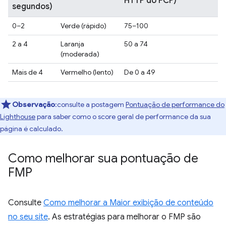
HTTP do FCP)
segundos)
0–2
Verde (rápido)
75–100
2 a 4
Laranja
50 a 74
(moderada)
Mais de 4
Vermelho (lento)
De 0 a 49
Observação
:consulte a postagem
Pontuação de performance do
Lighthouse
para saber como o score geral de performance da sua
página é calculado.
Como melhorar sua pontuação de
FMP
Consulte
Como melhorar a Maior exibição de conteúdo
no seu site
. As estratégias para melhorar o FMP são