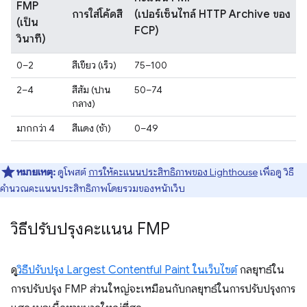
FMP
การใส่โค้ดสี
(เปอร์เซ็นไทล์ HTTP Archive ของ
(เป็น
FCP)
วินาที)
0–2
สีเขียว (เร็ว)
75–100
2–4
สีส้ม (ปาน
50–74
กลาง)
มากกว่า 4
สีแดง (ช้า)
0–49
หมายเหตุ:
ดูโพสต์
การให้คะแนนประสิทธิภาพของ Lighthouse
เพื่อดู วิธี
คำนวณคะแนนประสิทธิภาพโดยรวมของหน้าเว็บ
วิธีปรับปรุงคะแนน FMP
ดู
วิธีปรับปรุง Largest Contentful Paint ในเว็บไซต์
กลยุทธ์ใน
การปรับปรุง FMP ส่วนใหญ่จะเหมือนกับกลยุทธ์ในการปรับปรุงการ