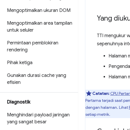
Mengoptimalkan ukuran DOM
Yang diuku
Mengoptimalkan area tampilan
untuk seluler
TTI mengukur w
Permintaan pemblokiran
sepenuhnya inter
rendering
Halaman m
Pihak ketiga
Pengendal
Gunakan durasi cache yang
Halaman m
efisien
Catatan:
CPU Pertam
Pertama terjadi saat p
Diagnostik
dengan halaman. Lihat
setiap metrik.
Menghindari payload jaringan
yang sangat besar