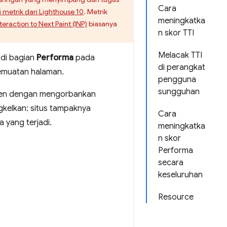
Cara
 metrik dari Lighthouse 10
. Metrik
meningkatka
teraction to Next Paint (INP)
biasanya
n skor TTI
Melacak TTI
 di bagian
Performa
pada
di perangkat
emuatan halaman.
pengguna
sungguhan
onten dengan mengorbankan
gkelkan: situs tampaknya
Cara
 yang terjadi.
meningkatka
n skor
Performa
secara
keseluruhan
Resource