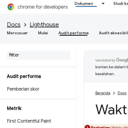
Dokumen
Studi k
Docs
Lighthouse
Mercusuar
Mulai
Audit performa
Audit aksesibil
konten ke dalam 
kesalahan.
Audit performa
Pemberian skor
Beranda
Docs
Waktu
Metrik
First Contentful Paint
Perhatian:
Waktu Hin