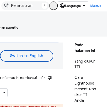
/
Masuk
han agentic
Pada
halaman ini
Yang diukur
TTI
Cara
 informasi ini membantu?
Lighthouse
menentukan
skor TTI
Anda
n jaringan yang menyimpang dan tugas