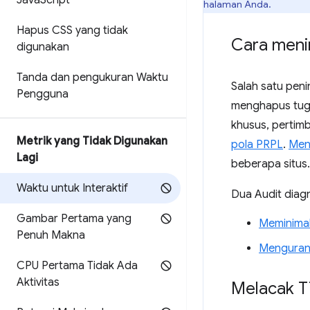
Java
Script
halaman Anda.
Hapus CSS yang tidak
Cara meni
digunakan
Tanda dan pengukuran Waktu
Salah satu pen
Pengguna
menghapus tuga
khusus, pertim
Metrik yang Tidak Digunakan
pola PRPL
.
Men
Lagi
beberapa situs.
Waktu untuk Interaktif
Dua Audit diag
Gambar Pertama yang
Meminimal
Penuh Makna
Mengurang
CPU Pertama Tidak Ada
Aktivitas
Melacak T