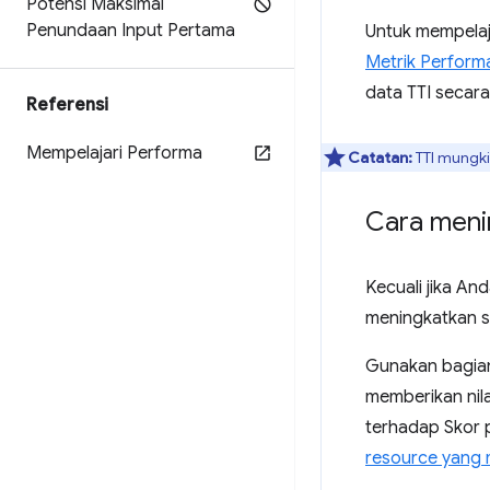
Potensi Maksimal
Penundaan Input Pertama
Untuk mempelaj
Metrik Perform
data TTI secar
Referensi
Mempelajari Performa
Catatan:
TTI mungki
Cara meni
Kecuali jika An
meningkatkan s
Gunakan bagi
memberikan nil
terhadap Skor 
resource yang 