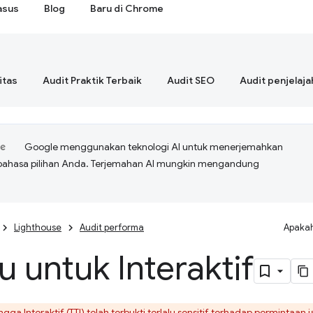
asus
Blog
Baru di Chrome
itas
Audit Praktik Terbaik
Audit SEO
Audit penjelaja
Google menggunakan teknologi AI untuk menerjemahkan
bahasa pilihan Anda. Terjemahan AI mungkin mengandung
Lighthouse
Audit performa
Apakah
 untuk Interaktif
gga Interaktif (TTI)
telah terbukti terlalu sensitif terhadap permintaa