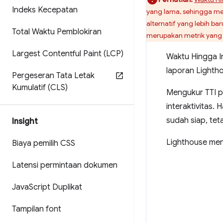
Indeks Kecepatan
yang lama, sehingga meng
alternatif yang lebih bar
Total Waktu Pemblokiran
merupakan metrik yang l
Largest Contentful Paint (LCP)
Waktu Hingga In
laporan Lighth
Pergeseran Tata Letak
Kumulatif (CLS)
Mengukur TTI p
interaktivitas
sudah siap, tet
Insight
Lighthouse men
Biaya pemilih CSS
Latensi permintaan dokumen
Java
Script Duplikat
Tampilan font