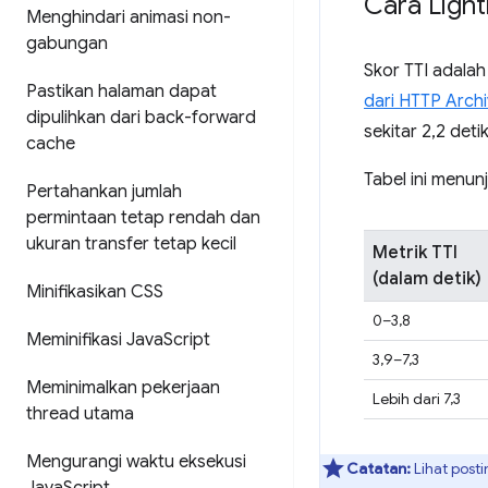
Cara Ligh
Menghindari animasi non-
gabungan
Skor TTI adala
Pastikan halaman dapat
dari HTTP Arch
dipulihkan dari back-forward
sekitar 2,2 deti
cache
Tabel ini menun
Pertahankan jumlah
permintaan tetap rendah dan
ukuran transfer tetap kecil
Metrik TTI
(dalam detik)
Minifikasikan CSS
0–3,8
Meminifikasi Java
Script
3,9–7,3
Meminimalkan pekerjaan
Lebih dari 7,3
thread utama
Mengurangi waktu eksekusi
Catatan:
Lihat post