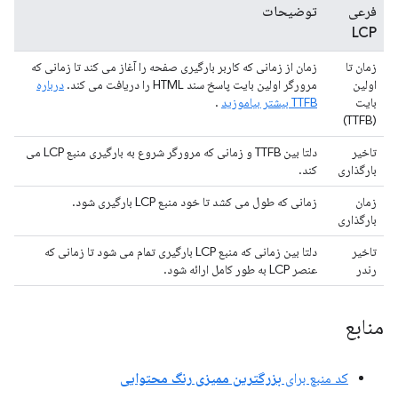
فرعی
توضیحات
LCP
زمان تا
زمان از زمانی که کاربر بارگیری صفحه را آغاز می کند تا زمانی که
اولین
مرورگر اولین بایت پاسخ سند HTML را دریافت می کند.
درباره
بایت
TTFB بیشتر بیاموزید
.
(TTFB)
تاخیر
دلتا بین TTFB و زمانی که مرورگر شروع به بارگیری منبع LCP می
بارگذاری
کند.
زمان
زمانی که طول می کشد تا خود منبع LCP بارگیری شود.
بارگذاری
تاخیر
دلتا بین زمانی که منبع LCP بارگیری تمام می شود تا زمانی که
رندر
عنصر LCP به طور کامل ارائه شود.
منابع
کد منبع برای
بزرگترین ممیزی رنگ محتوایی