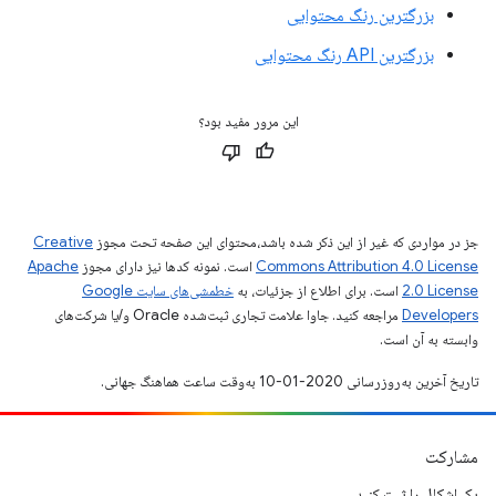
بزرگترین رنگ محتوایی
بزرگترین API رنگ محتوایی
این مرور مفید بود؟
جز در مواردی که غیر از این ذکر شده باشد،‌محتوای این صفحه تحت مجوز
Creative
Commons Attribution 4.0 License
است. نمونه کدها نیز دارای مجوز
Apache
2.0 License
است. برای اطلاع از جزئیات، به
خطمشی‌های سایت Google
Developers‏
مراجعه کنید. جاوا علامت تجاری ثبت‌شده Oracle و/یا شرکت‌های
وابسته به آن است.
تاریخ آخرین به‌روزرسانی 2020-01-10 به‌وقت ساعت هماهنگ جهانی.
مشارکت
یک اشکال را ثبت کنید