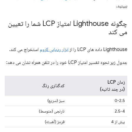
ببینید.
چگونه Lighthouse امتیاز LCP شما را تعیین
می کند
Lighthouse داده های LCP را از
ابزار ردیابی کروم
استخراج می کند.
جدول زیر نحوه تفسیر امتیاز LCP خود را در تلفن همراه نشان می دهد:
زمان LCP
کدگذاری رنگ
(در چند ثانیه)
0-2.5
سبز (سریع)
2.5-4
نارنجی (متوسط)
بیش از 4
قرمز (آهسته)