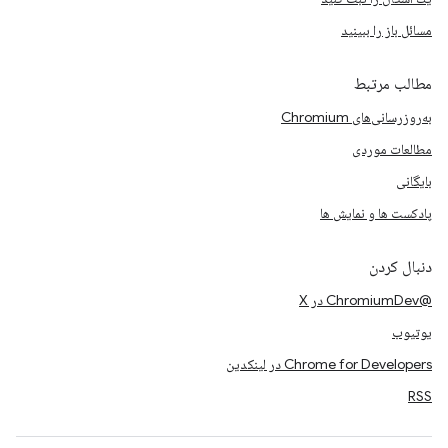
مسائل باز را ببینید
مطالب مرتبط
به‌روزرسانی‌های Chromium
مطالعات موردی
بایگانی
پادکست ها و نمایش ها
دنبال کردن
@ChromiumDev در X
یوتیوب
Chrome for Developers در لینکدین
RSS