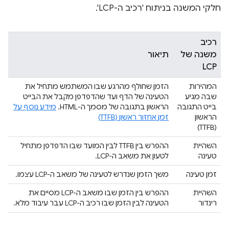
חלקי המשנה בניתוח 'רכיב ה-LCP'.
רכיב
משנה של
תיאור
LCP
המהירות
הזמן שחולף מהרגע שבו המשתמש מתחיל את
שבה מגיע
הטעינה של הדף ועד שהדפדפן מקבל את הבייט
בייט התגובה
הראשון בתגובה של מסמך ה-HTML.
מידע נוסף על
הראשון
זמן אחזור ראשון (TTFB)
(TTFB)
השהיית
ההפרש בין TTFB לבין המועד שבו הדפדפן מתחיל
טעינה
לטעון את משאב ה-LCP.
זמן טעינה
משך הזמן שנדרש לטעינה של משאב ה-LCP עצמו.
השהיית
ההפרש בין הזמן שבו משאב ה-LCP מסיים את
רינדור
הטעינה לבין הזמן שבו רכיב ה-LCP עבר עיבוד מלא.