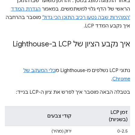
באזור התצוגה מוצג במסך. זהו זמן משוער שבו התוכן
הראשי של הדף גלוי למשתמשים. במאמר
הגדרת המדד
'המהירות שבה נטען רכיב התוכן הכי גדול'
מוסבר בהרחבה
איך נקבע המדד LCP.
איך נקבע הציון של LCP ב-Lighthouse
נתוני LCP נשלפים מ-Lighthouse מ
כלי המעקב של
.
Chrome
בטבלה הבאה מוסבר איך לפרש את ציון ה-LCP בנייד:
זמן LCP
קודי צבעים
(בשניות)
0-2.5
ירוק (מהיר)