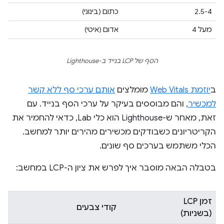
2.5-4
כתום (בינוני)
מעל 4
אדום (איטי)
הסף של LCP בנייד ב-Lighthouse
ב
יוזמת Web Vitals
מומלצים
אותם ערכי סף ללא קשר
למכשיר
, והם מבוססים בעיקר על ערכי הסף בנייד. עם
זאת, מאחר ש-Lighthouse הוא כלי Lab, כדאי להחמיר את
הקריטריונים כשבודקים מכשירים מהירים יותר למחשב.
הכלי משתמש בערכים סף שונים.
בטבלה הבאה מוסבר איך לפרש את ציון ה-LCP במחשב:
זמן LCP
קודי צבעים
(בשניות)