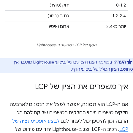
0-1.2
ירוק (מהיר)
1.2-2.4
כתום (בינוני)
יותר מ-2.4
אדום (איטי)
הסף של LCP במחשב ב-Lighthouse
הערה:
במאמר
הצגת הציונים של ביצועי Lighthouse
מוסבר איך
מחושב הציון הכולל של ביצועי הדף.
איך משפרים את הציון של LCP
אם ה-LCP הוא תמונה, אפשר לפצל את הזמנים לארבעה
חלקים משניים. זיהוי החלקים המשניים שלוקח להם הכי
הרבה זמן להיטען יכול לעזור לכם
לבצע אופטימיזציה של
LCP
. רכיב ה-LCP יוצג ב-Lighthouse יחד עם פירוט של