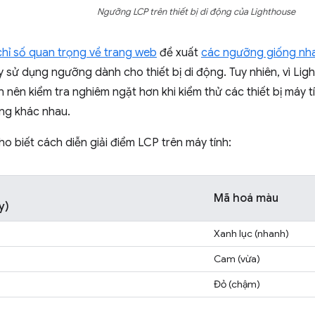
Ngưỡng LCP trên thiết bị di động của Lighthouse
chỉ số quan trọng về trang web
đề xuất
các ngưỡng giống nhau
sử dụng ngưỡng dành cho thiết bị di động. Tuy nhiên, vì Lig
 nên kiểm tra nghiêm ngặt hơn khi kiểm thử các thiết bị máy 
ng khác nhau.
o biết cách diễn giải điểm LCP trên máy tính:
Mã hoá màu
y)
Xanh lục (nhanh)
Cam (vừa)
Đỏ (chậm)