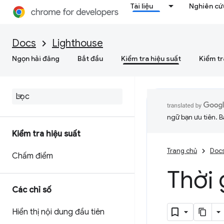
Tài liệu
Nghiên cứu
Docs
Lighthouse
Ngọn hải đăng
Bắt đầu
Kiểm tra hiệu suất
Kiểm tr
ngữ bạn ưu tiên. B
Kiểm tra hiệu suất
Trang chủ
Doc
Chấm điểm
Thời 
Các chỉ số
Hiển thị nội dung đầu tiên