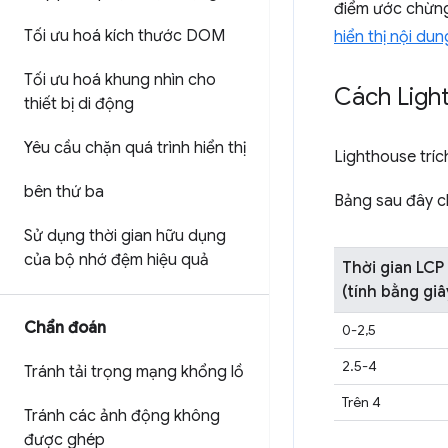
điểm ước chừng
Tối ưu hoá kích thước DOM
hiển thị nội dun
Tối ưu hoá khung nhìn cho
Cách Ligh
thiết bị di động
Yêu cầu chặn quá trình hiển thị
Lighthouse tríc
bên thứ ba
Bảng sau đây ch
Sử dụng thời gian hữu dụng
của bộ nhớ đệm hiệu quả
Thời gian LCP
(tính bằng giâ
Chẩn đoán
0-2,5
2.5-4
Tránh tải trọng mạng khổng lồ
Trên 4
Tránh các ảnh động không
được ghép