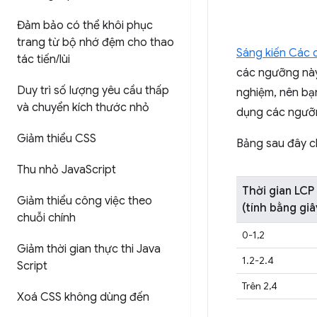
Đảm bảo có thể khôi phục
trang từ bộ nhớ đệm cho thao
Sáng kiến Các 
tác tiến
/
lùi
các ngưỡng này 
Duy trì số lượng yêu cầu thấp
nghiệm, nên bạn
và chuyển kích thước nhỏ
dụng các ngưỡ
Giảm thiểu CSS
Bảng sau đây ch
Thu nhỏ Java
Script
Thời gian LCP
Giảm thiểu công việc theo
(tính bằng giâ
chuỗi chính
0-1,2
Giảm thời gian thực thi Java
1.2-2.4
Script
Trên 2,4
Xoá CSS không dùng đến