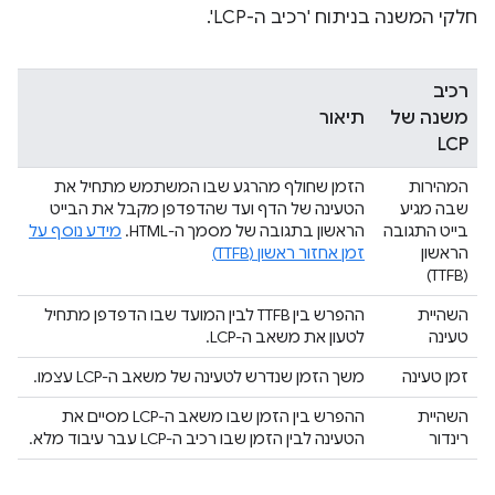
חלקי המשנה בניתוח 'רכיב ה-LCP'.
רכיב
משנה של
תיאור
LCP
המהירות
הזמן שחולף מהרגע שבו המשתמש מתחיל את
שבה מגיע
הטעינה של הדף ועד שהדפדפן מקבל את הבייט
בייט התגובה
הראשון בתגובה של מסמך ה-HTML.
מידע נוסף על
הראשון
זמן אחזור ראשון (TTFB)
(TTFB)
השהיית
ההפרש בין TTFB לבין המועד שבו הדפדפן מתחיל
טעינה
לטעון את משאב ה-LCP.
זמן טעינה
משך הזמן שנדרש לטעינה של משאב ה-LCP עצמו.
השהיית
ההפרש בין הזמן שבו משאב ה-LCP מסיים את
רינדור
הטעינה לבין הזמן שבו רכיב ה-LCP עבר עיבוד מלא.