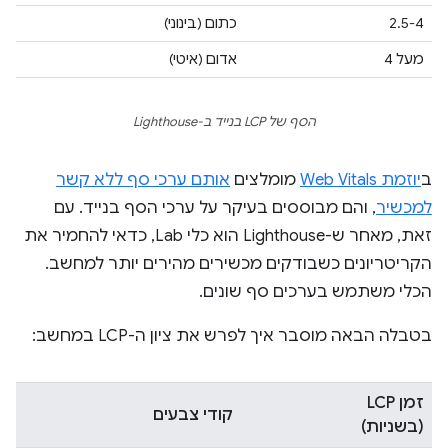
2.5-4
כתום (בינוני)
מעל 4
אדום (איטי)
הסף של LCP בנייד ב-Lighthouse
ב
יוזמת Web Vitals
מומלצים
אותם ערכי סף ללא קשר
למכשיר
, והם מבוססים בעיקר על ערכי הסף בנייד. עם
זאת, מאחר ש-Lighthouse הוא כלי Lab, כדאי להחמיר את
הקריטריונים כשבודקים מכשירים מהירים יותר למחשב.
הכלי משתמש בערכים סף שונים.
בטבלה הבאה מוסבר איך לפרש את ציון ה-LCP במחשב:
זמן LCP
קודי צבעים
(בשניות)