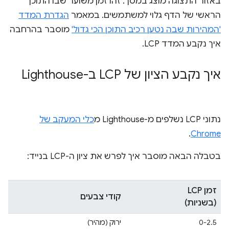
באזור התצוגה מוצג במסך. זהו זמן משוער שבו התוכן
הראשי של הדף גלוי למשתמשים. במאמר
הגדרת המדד
'המהירות שבה נטען רכיב התוכן הכי גדול'
מוסבר בהרחבה
איך נקבע המדד LCP.
איך נקבע הציון של LCP ב-Lighthouse
נתוני LCP נשלפים מ-Lighthouse מ
כלי המעקב של
.
Chrome
בטבלה הבאה מוסבר איך לפרש את ציון ה-LCP בנייד:
זמן LCP
קודי צבעים
(בשניות)
0-2.5
ירוק (מהיר)