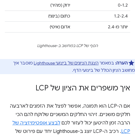
0-1.2
ירוק (מהיר)
1.2-2.4
כתום (בינוני)
יותר מ-2.4
אדום (איטי)
הסף של LCP במחשב ב-Lighthouse
הערה:
במאמר
הצגת הציונים של ביצועי Lighthouse
מוסבר איך
מחושב הציון הכולל של ביצועי הדף.
איך משפרים את הציון של LCP
אם ה-LCP הוא תמונה, אפשר לפצל את הזמנים לארבעה
חלקים משניים. זיהוי החלקים המשניים שלוקח להם הכי
הרבה זמן להיטען יכול לעזור לכם
לבצע אופטימיזציה של
LCP
. רכיב ה-LCP יוצג ב-Lighthouse יחד עם פירוט של