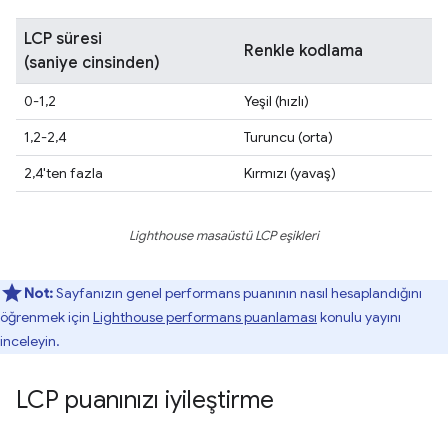
LCP süresi
Renkle kodlama
(saniye cinsinden)
0-1,2
Yeşil (hızlı)
1,2-2,4
Turuncu (orta)
2,4'ten fazla
Kırmızı (yavaş)
Lighthouse masaüstü LCP eşikleri
Not:
Sayfanızın genel performans puanının nasıl hesaplandığını
öğrenmek için
Lighthouse performans puanlaması
konulu yayını
inceleyin.
LCP puanınızı iyileştirme