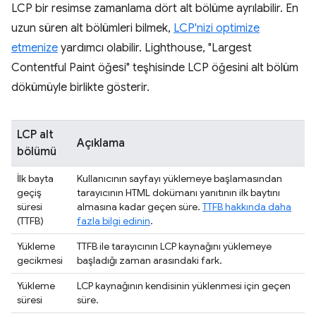
LCP bir resimse zamanlama dört alt bölüme ayrılabilir. En
uzun süren alt bölümleri bilmek,
LCP'nizi optimize
etmenize
yardımcı olabilir. Lighthouse, "Largest
Contentful Paint öğesi" teşhisinde LCP öğesini alt bölüm
dökümüyle birlikte gösterir.
LCP alt
Açıklama
bölümü
İlk bayta
Kullanıcının sayfayı yüklemeye başlamasından
geçiş
tarayıcının HTML dokümanı yanıtının ilk baytını
süresi
almasına kadar geçen süre.
TTFB hakkında daha
(TTFB)
fazla bilgi edinin
.
Yükleme
TTFB ile tarayıcının LCP kaynağını yüklemeye
gecikmesi
başladığı zaman arasındaki fark.
Yükleme
LCP kaynağının kendisinin yüklenmesi için geçen
süresi
süre.