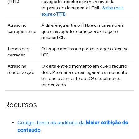
(TTFB)
navegador recebe o primeiro byte da
resposta do documento HTML.
Saiba mais
sobre o TTFB
.
Atraso no
A diferença entre o TTFB e o momento em
carregamento
que o navegador começa a carregar o
recurso LCP.
Tempo para
O tempo necessário para carregar o recurso
carregar
LCP.
Atraso na
O delta entre o momento em que o recurso
renderização
do LCP termina de carregar até o momento
em que o elemento do LCP é totalmente
renderizado.
Recursos
Código-fonte da auditoria da
Maior exibição de
conteúdo