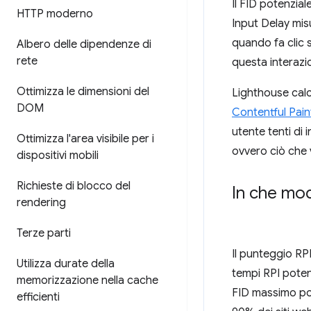
Il FID potenzia
HTTP moderno
Input Delay misu
quando fa clic s
Albero delle dipendenze di
rete
questa interazi
Ottimizza le dimensioni del
Lighthouse calc
DOM
Contentful Pain
utente tenti di 
Ottimizza l'area visibile per i
ovvero ciò che 
dispositivi mobili
Richieste di blocco del
In che mod
rendering
Terze parti
Il punteggio RP
Utilizza durate della
tempi RPI potenz
memorizzazione nella cache
FID massimo pot
efficienti