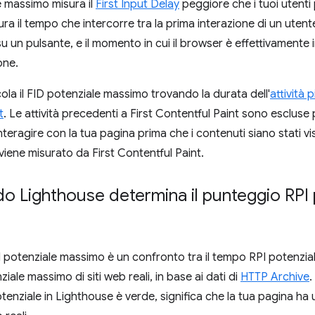
le massimo misura il
First Input Delay
peggiore che i tuoi utenti
ra il tempo che intercorre tra la prima interazione di un utent
u un pulsante, e il momento in cui il browser è effettivamente
one.
ola il FID potenziale massimo trovando la durata dell'
attività 
t
. Le attività precedenti a First Contentful Paint sono esclus
interagire con la tua pagina prima che i contenuti siano stati vi
viene misurato da First Contentful Paint.
o Lighthouse determina il punteggio RPI
I potenziale massimo è un confronto tra il tempo RPI potenzial
iale massimo di siti web reali, in base ai dati di
HTTP Archive
.
enziale in Lighthouse è verde, significa che la tua pagina ha 