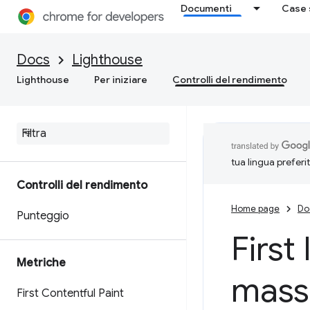
Documenti
Case 
Docs
Lighthouse
Lighthouse
Per iniziare
Controlli del rendimento
tua lingua preferi
Controlli del rendimento
Home page
Do
Punteggio
First
Metriche
mass
First Contentful Paint