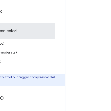
o:
con colori
ce)
(moderata)
)
colato il punteggio complessivo del
mo