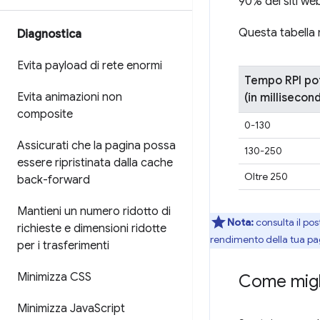
90% dei siti web
Questa tabella 
Diagnostica
Evita payload di rete enormi
Tempo RPI po
Evita animazioni non
(in millisecond
composite
0-130
Assicurati che la pagina possa
130-250
essere ripristinata dalla cache
Oltre 250
back-forward
Mantieni un numero ridotto di
Nota:
consulta il pos
richieste e dimensioni ridotte
rendimento della tua pa
per i trasferimenti
Minimizza CSS
Come migli
Minimizza Java
Script