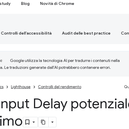
study
Blog
Novità di Chrome
Controlli dell'accessibilità
Audit delle best practice
Cont
Google utilizza la tecnologia AI per tradurre i contenuti nella
ta. Le traduzioni generate dall'AI potrebbero contenere errori.
cs
Lighthouse
Controlli del rendimento
Qu
 Input Delay potenzia
imo