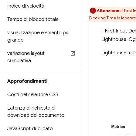
Indice di velocità
Attenzione:
il First
Blocking Time
in laborat
Tempo di blocco totale
Il First Input 
visualizzazione elemento più
Lighthouse. Ogn
grande
Lighthouse most
variazione layout
cumulativa
Approfondimenti
Costi del selettore CSS
Latenza di richiesta di
download del documento
Java
Script duplicato