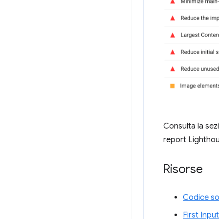
Consulta la se
report Lightho
Risorse
Codice sor
First Inpu