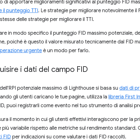
o di apportare miglioramenti significativi al punteggio FID ma
 il punteggio TTI
. Le strategie per migliorare notevolmente i
stesse delle strategie per migliorare il TTI.
zare in modo specifico il punteggio FID massimo potenziale, dev
nghe, poiché è questo il valore misurato tecnicamente dal FID m
 operazione urgente
è un modo per farlo.
sire i dati del campo FID
dell'RPI potenziale massimo di Lighthouse si basa su
dati di p
uando gli utenti caricano le tue pagine, utilizza la
libreria First 
 FID, puoi registrarli come evento nel tuo strumento di analisi pr
sura il momento in cui gli utenti effettivi interagiscono per la p
 più variabile rispetto alle metriche sul rendimento standard.
ti FID
per indicazioni su come valutare i dati FID raccolti.