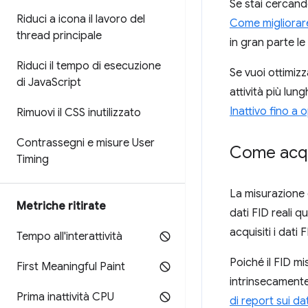
Se stai cercand
Riduci a icona il lavoro del
Come migliorare
thread principale
in gran parte le 
Riduci il tempo di esecuzione
Se vuoi ottimiz
di Java
Script
attività più lu
Inattivo fino a
Rimuovi il CSS inutilizzato
Contrassegni e misure User
Come acqui
Timing
La misurazione 
Metriche ritirate
dati FID reali q
acquisiti i dati
Tempo all'interattività
Poiché il FID mi
First Meaningful Paint
intrinsecamente
Prima inattività CPU
di report sui da