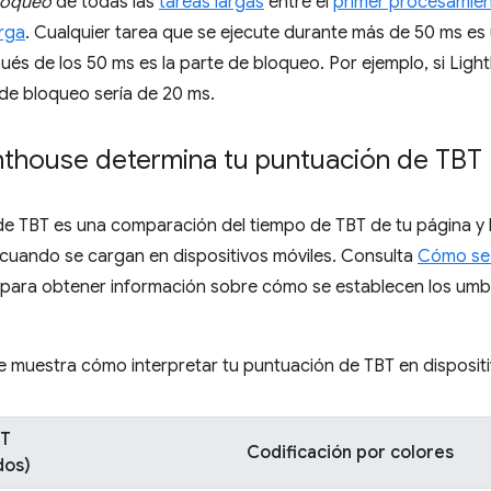
loqueo
de todas las
tareas largas
entre el
primer procesamie
rga
. Cualquier tarea que se ejecute durante más de 50 ms es 
és de los 50 ms es la parte de bloqueo. Por ejemplo, si Lig
 de bloqueo sería de 20 ms.
thouse determina tu puntuación de TBT
de TBT es una comparación del tiempo de TBT de tu página y 
s cuando se cargan en dispositivos móviles. Consulta
Cómo se 
para obtener información sobre cómo se establecen los umb
se muestra cómo interpretar tu puntuación de TBT en dispositi
BT
Codificación por colores
dos)