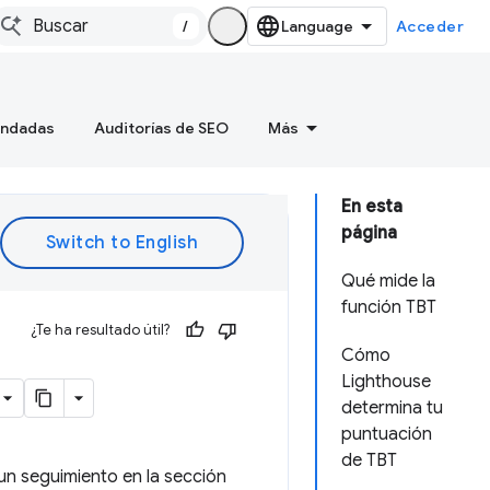
/
Acceder
endadas
Auditorías de SEO
Más
En esta
página
Qué mide la
función TBT
¿Te ha resultado útil?
Cómo
Lighthouse
determina tu
puntuación
de TBT
 un seguimiento en la sección