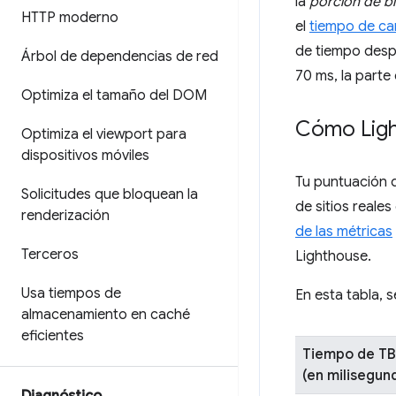
la
porción de b
HTTP moderno
el
tiempo de ca
de tiempo despu
Árbol de dependencias de red
70 ms, la parte
Optimiza el tamaño del DOM
Cómo Ligh
Optimiza el viewport para
dispositivos móviles
Tu puntuación 
Solicitudes que bloquean la
de sitios reale
renderización
de las métricas
Terceros
Lighthouse.
Usa tiempos de
En esta tabla, 
almacenamiento en caché
eficientes
Tiempo de T
(en milisegun