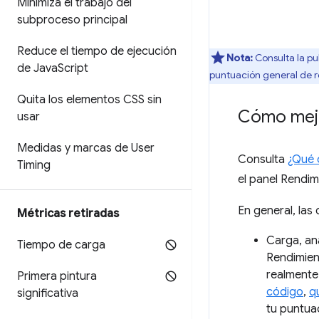
Minimiza el trabajo del
subproceso principal
Reduce el tiempo de ejecución
Nota:
Consulta la pu
de Java
Script
puntuación general de r
Quita los elementos CSS sin
Cómo mejo
usar
Medidas y marcas de User
Consulta
¿Qué 
Timing
el panel Rendim
En general, las
Métricas retiradas
Carga, aná
Tiempo de carga
Rendimien
realmente
Primera pintura
código
,
qu
significativa
tu puntua