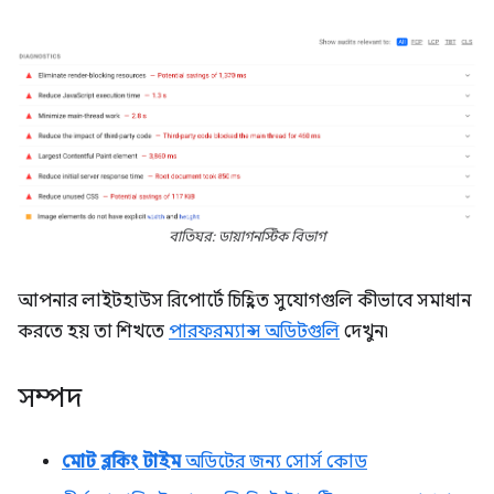
বাতিঘর: ডায়াগনস্টিক বিভাগ
আপনার লাইটহাউস রিপোর্টে চিহ্নিত সুযোগগুলি কীভাবে সমাধান
করতে হয় তা শিখতে
পারফরম্যান্স অডিটগুলি
দেখুন৷
সম্পদ
মোট ব্লকিং টাইম
অডিটের জন্য সোর্স কোড