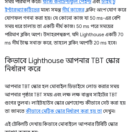
সময় পরিমাপ করে।
ফার্স্ট কনটেন্টফুল পেইন্ট
এবং
টাইম টু
ইন্টারঅ্যাকটিভের
মধ্যে সমস্ত
দীর্ঘ কাজের
ব্লকিং অংশ
যোগ করে
যোগফল গণনা করা হয়। যে কোনো কাজ যা 50 ms-এর বেশি
সময় ধরে চালায় তা একটি দীর্ঘ কাজ। 50 ms পরে সময়ের
পরিমাণ ব্লকিং অংশ। উদাহরণস্বরূপ, যদি Lighthouse একটি 70
ms দীর্ঘ টাস্ক সনাক্ত করে, তাহলে ব্লকিং অংশটি 20 ms হবে।
কিভাবে Lighthouse আপনার TBT স্কোর
নির্ধারণ করে
আপনার TBT স্কোর হল মোবাইল ডিভাইসে লোড করার সময়
আপনার পৃষ্ঠার TBT সময় এবং লক্ষ লক্ষ বাস্তব সাইটের TBT
গুণের তুলনা। লাইটহাউস স্কোর থ্রেশহোল্ড কীভাবে সেট করা হয়
তা জানতে
কীভাবে মেট্রিক স্কোর নির্ধারণ করা হয় তা
দেখুন।
এই টেবিলটি দেখায় কিভাবে মোবাইলে আপনার টিবিটি স্কোর