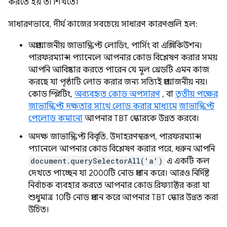
করতে হয় তা শিখতে।
সাধারণভাবে, দীর্ঘ কাজের সবচেয়ে সাধারণ কারণগুলি হল:
অপ্রয়োজনীয় জাভাস্ক্রিপ্ট লোডিং, পার্সিং বা এক্সিকিউশন।
পারফরম্যান্স প্যানেলে আপনার কোড বিশ্লেষণ করার সময়
আপনি আবিষ্কার করতে পারেন যে মূল থ্রেডটি এমন কাজ
করছে যা পৃষ্ঠাটি লোড করার জন্য সত্যিই প্রয়োজনীয় নয়।
কোড স্প্লিটিং,
অব্যবহৃত কোড অপসারণ
, বা
তৃতীয় পক্ষের
জাভাস্ক্রিপ্ট দক্ষতার সাথে লোড করার মাধ্যমে
জাভাস্ক্রিপ্ট
পেলোড কমানো
আপনার TBT স্কোরকে উন্নত করবে।
অদক্ষ জাভাস্ক্রিপ্ট বিবৃতি. উদাহরণস্বরূপ, পারফরম্যান্স
প্যানেলে আপনার কোড বিশ্লেষণ করার পরে, ধরুন আপনি
document.querySelectorAll('a')
এ একটি কল
দেখতে পাচ্ছেন যা 2000টি নোড প্রদান করে। আরও নির্দিষ্ট
নির্বাচক ব্যবহার করতে আপনার কোড রিফ্যাক্টর করা যা
শুধুমাত্র 10টি নোড প্রদান করে আপনার TBT স্কোর উন্নত করা
উচিত।