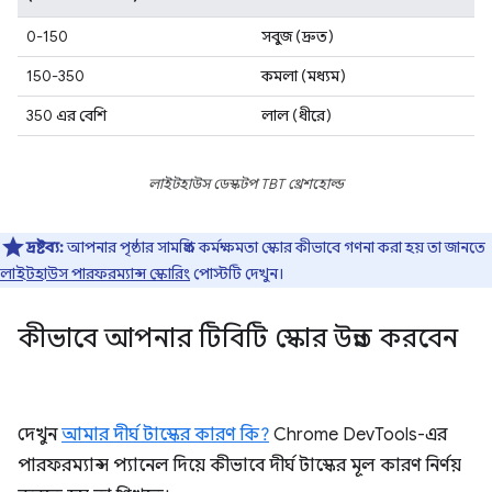
0-150
সবুজ (দ্রুত)
150-350
কমলা (মধ্যম)
350 এর বেশি
লাল (ধীরে)
লাইটহাউস ডেস্কটপ TBT থ্রেশহোল্ড
দ্রষ্টব্য:
আপনার পৃষ্ঠার সামগ্রিক কর্মক্ষমতা স্কোর কীভাবে গণনা করা হয় তা জানতে
লাইটহাউস পারফরম্যান্স স্কোরিং
পোস্টটি দেখুন।
কীভাবে আপনার টিবিটি স্কোর উন্নত করবেন
দেখুন
আমার দীর্ঘ টাস্কের কারণ কি?
Chrome DevTools-এর
পারফরম্যান্স প্যানেল দিয়ে কীভাবে দীর্ঘ টাস্কের মূল কারণ নির্ণয়