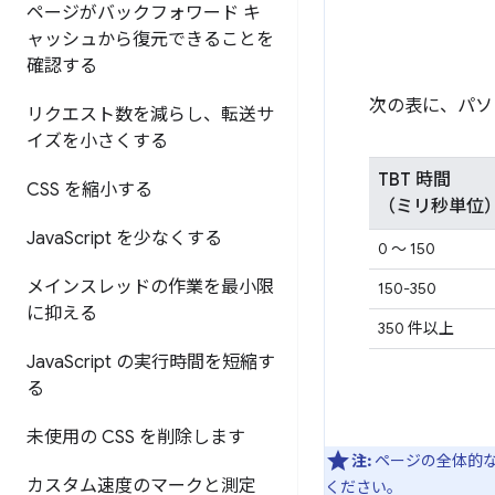
ページがバックフォワード キ
ャッシュから復元できることを
確認する
次の表に、パソ
リクエスト数を減らし、転送サ
イズを小さくする
TBT 時間
CSS を縮小する
（ミリ秒単位
Java
Script を少なくする
0 ～ 150
メインスレッドの作業を最小限
150-350
に抑える
350 件以上
Java
Script の実行時間を短縮す
る
未使用の CSS を削除します
注:
ページの全体的な
カスタム速度のマークと測定
ください。