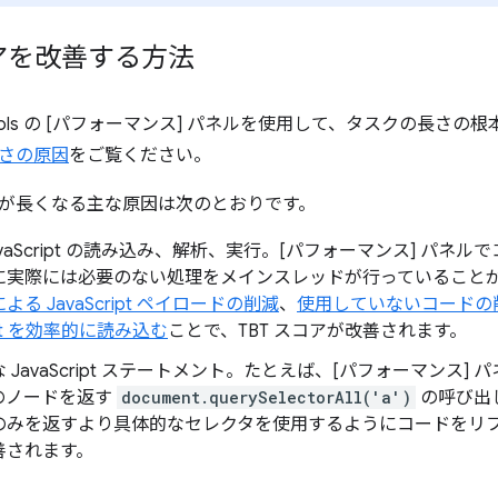
コアを改善する方法
evTools の [パフォーマンス] パネルを使用して、タスクの長
さの原因
をご覧ください。
が長くなる主な原因は次のとおりです。
avaScript の読み込み、解析、実行。[パフォーマンス] パ
に実際には必要のない処理をメインスレッドが行っていること
る JavaScript ペイロードの削減
、
使用していないコードの
ript を効率的に読み込む
ことで、TBT スコアが改善されます。
 JavaScript ステートメント。たとえば、[パフォーマンス
 個のノードを返す
document.querySelectorAll('a')
の呼び出し
のみを返すより具体的なセレクタを使用するようにコードをリファ
善されます。