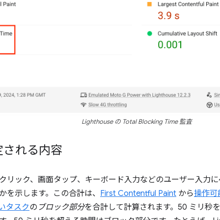
Lighthouse の Total Blocking Time 監査
測定される内容
ウスクリック、画面タップ、キーボード入力などのユーザー入力
かを示します。この合計は、
First Contentful Paint
から
操作可
いタスク
の
ブロック部分
を合計して計算されます。50 ミリ秒