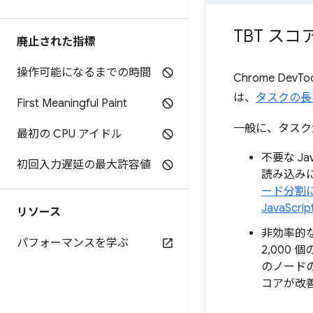
TBT ス
廃止された指標
操作可能になるまでの時間
Chrome D
は、
タスクの長
First Meaningful Paint
一般に、タスク
最初の CPU アイドル
不要な J
初回入力遅延の最大許容値
読み込み
ード分割によ
JavaSc
リソース
非効率的な
パフォーマンスを学ぶ
2,000
のノード
コアが改