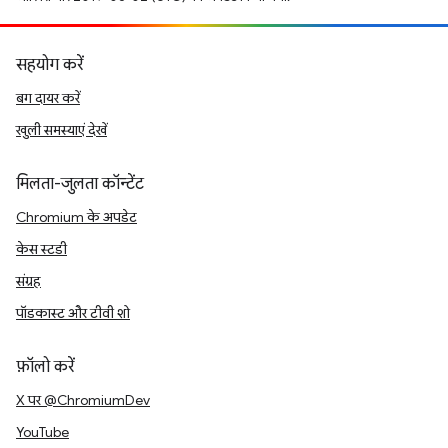
सहयोग करें
बग दायर करें
खुली समस्याएं देखें
मिलता-जुलता कॉन्टेंट
Chromium के अपडेट
केस स्टडी
संग्रह
पॉडकास्ट और टीवी शो
फ़ॉलो करें
X पर @ChromiumDev
YouTube